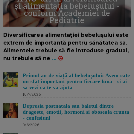
și alimentația bebelușului -
conform Academiei de
Pediatrie
16/7/2026
AUTOR: EDITOR DC.
Diversificarea alimentației bebelușului este
extrem de importantă pentru sănătatea sa.
Alimentele trebuie să fie introduse gradual,
nu trebuie să ne
...
Primul an de viață al bebelușului: Avem cate
un sfat important pentru fiecare luna - si ai
sa vezi ca te va ajuta
10/7/2026
Depresia postnatala sau baletul dintre
dragoste, emotii, hormoni si oboseala crunta
- confesiuni
9/6/2026