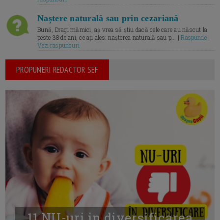
Naștere naturală sau prin cezariană
Bună, Dragi mămici, aș vrea să știu dacă cele care au născut la
peste 38 de ani, ce ați ales: nașterea naturală sau p... |
Raspunde |
Vezi raspunsuri
PROPUNERI REDACTOR SEF
11 NU-uri in diversificarea