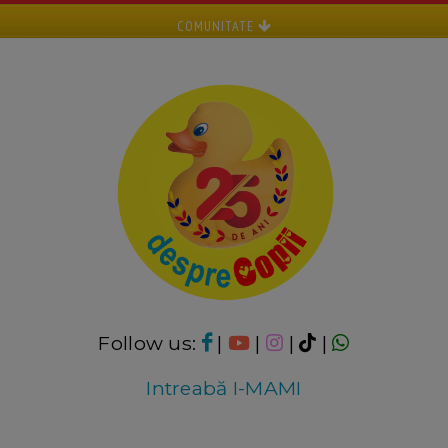
COMUNITATE
Follow us:
|
|
|
|
Intreabă I-MAMI