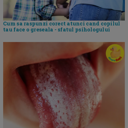
Cum sa raspunzi corect atunci cand copilul
tau face o greseala - sfatul psihologului