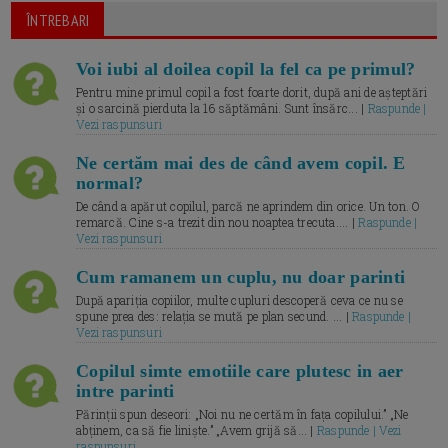
ÎNTREBARI
Voi iubi al doilea copil la fel ca pe primul?
Pentru mine primul copil a fost foarte dorit, după ani de așteptări
și o sarcină pierduta la 16 săptămâni. Sunt însărc... |
Raspunde |
Vezi raspunsuri
Ne certăm mai des de când avem copil. E
normal?
De când a apărut copilul, parcă ne aprindem din orice. Un ton. O
remarcă. Cine s-a trezit din nou noaptea trecuta.... |
Raspunde |
Vezi raspunsuri
Cum ramanem un cuplu, nu doar parinti
După apariția copiilor, multe cupluri descoperă ceva ce nu se
spune prea des: relația se mută pe plan secund. ... |
Raspunde |
Vezi raspunsuri
Copilul simte emotiile care plutesc in aer
intre parinti
Părinții spun deseori: „Noi nu ne certăm în fața copilului.” „Ne
abținem, ca să fie liniște.” „Avem grijă să... |
Raspunde | Vezi
raspunsuri