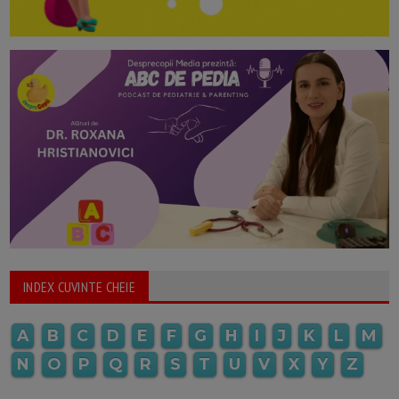
INDEX CUVINTE CHEIE
A
B
C
D
E
F
G
H
I
J
K
L
M
N
O
P
Q
R
S
T
U
V
X
Y
Z