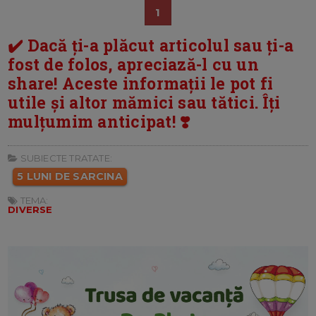
1
✔️ Dacă ți-a plăcut articolul sau ți-a
fost de folos, apreciază-l cu un
share! Aceste informații le pot fi
utile și altor mămici sau tătici. Îți
mulțumim anticipat! ❣️
SUBIECTE TRATATE:
5 LUNI DE SARCINA
TEMA:
DIVERSE