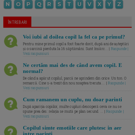
N
O
P
Q
R
S
T
U
V
X
Y
Z
ÎNTREBARI
Voi iubi al doilea copil la fel ca pe primul?
Pentru mine primul copil a fost foarte dorit, după ani de așteptări
și o sarcină pierduta la 16 săptămâni. Sunt însărc... |
Raspunde |
Vezi raspunsuri
Ne certăm mai des de când avem copil. E
normal?
De când a apărut copilul, parcă ne aprindem din orice. Un ton. O
remarcă. Cine s-a trezit din nou noaptea trecuta.... |
Raspunde |
Vezi raspunsuri
Cum ramanem un cuplu, nu doar parinti
După apariția copiilor, multe cupluri descoperă ceva ce nu se
spune prea des: relația se mută pe plan secund. ... |
Raspunde |
Vezi raspunsuri
Copilul simte emotiile care plutesc in aer
intre parinti