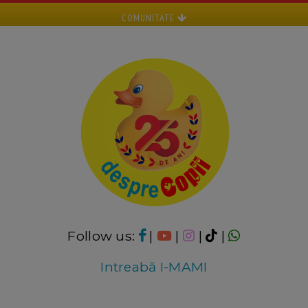
COMUNITATE
Follow us:
|
|
|
|
Intreabă I-MAMI