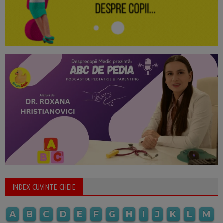
INDEX CUVINTE CHEIE
A
B
C
D
E
F
G
H
I
J
K
L
M