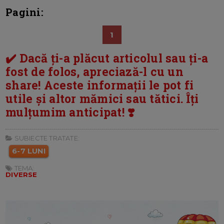
Pagini:
1
✔️ Dacă ți-a plăcut articolul sau ți-a
fost de folos, apreciază-l cu un
share! Aceste informații le pot fi
utile și altor mămici sau tătici. Îți
mulțumim anticipat! ❣️
SUBIECTE TRATATE:
6-7 LUNI
TEMA:
DIVERSE