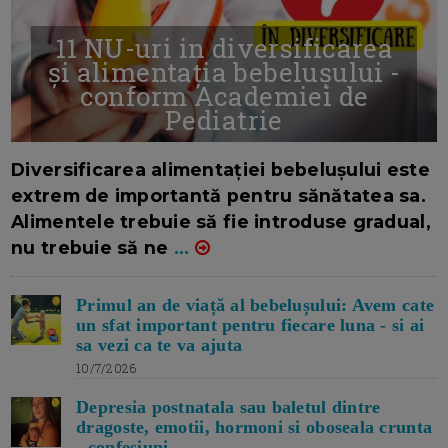
11 NU-uri in diversificarea
și alimentația bebelușului -
conform Academiei de
Pediatrie
16/7/2026
AUTOR: EDITOR DC.
Diversificarea alimentației bebelușului este
extrem de importantă pentru sănătatea sa.
Alimentele trebuie să fie introduse gradual,
nu trebuie să ne
...
Primul an de viață al bebelușului: Avem cate
un sfat important pentru fiecare luna - si ai
sa vezi ca te va ajuta
10/7/2026
Depresia postnatala sau baletul dintre
dragoste, emotii, hormoni si oboseala crunta
- confesiuni