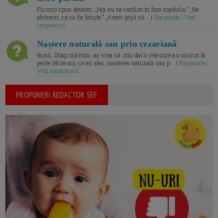
Părinții spun deseori: „Noi nu ne certăm în fața copilului.” „Ne
abținem, ca să fie liniște.” „Avem grijă să... |
Raspunde | Vezi
raspunsuri
Naștere naturală sau prin cezariană
Bună, Dragi mămici, aș vrea să știu dacă cele care au născut la
peste 38 de ani, ce ați ales: nașterea naturală sau p... |
Raspunde |
Vezi raspunsuri
PROPUNERI REDACTOR SEF