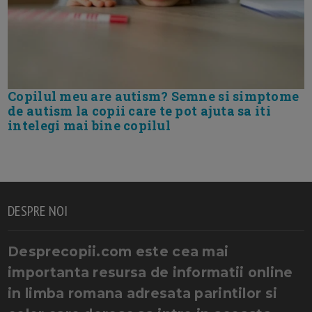
Copilul meu are autism? Semne si simptome
de autism la copii care te pot ajuta sa iti
intelegi mai bine copilul
DESPRE NOI
Desprecopii.com este cea mai
importanta resursa de informatii online
in limba romana adresata parintilor si