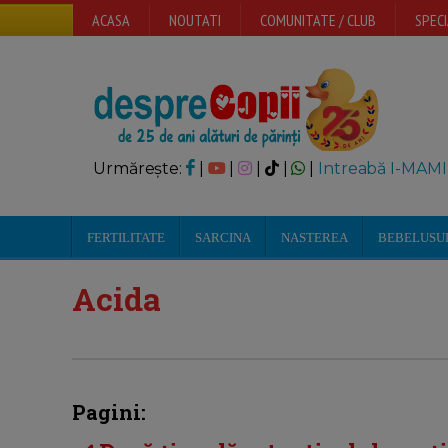
ACASA
NOUTATI
COMUNITATE / CLUB
SPECI
Urmărește:
|
|
|
|
|
Intreabă I-MAMI
FERTILITATE
SARCINA
NASTEREA
BEBELUSU
Acida
Pagini: