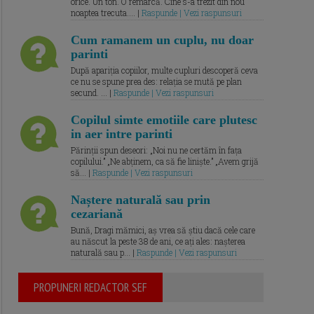
orice. Un ton. O remarcă. Cine s-a trezit din nou
noaptea trecuta.... |
Raspunde | Vezi raspunsuri
Cum ramanem un cuplu, nu doar
parinti
După apariția copiilor, multe cupluri descoperă ceva
ce nu se spune prea des: relația se mută pe plan
secund. ... |
Raspunde | Vezi raspunsuri
Copilul simte emotiile care plutesc
in aer intre parinti
Părinții spun deseori: „Noi nu ne certăm în fața
copilului.” „Ne abținem, ca să fie liniște.” „Avem grijă
să... |
Raspunde | Vezi raspunsuri
Naștere naturală sau prin
cezariană
Bună, Dragi mămici, aș vrea să știu dacă cele care
au născut la peste 38 de ani, ce ați ales: nașterea
naturală sau p... |
Raspunde | Vezi raspunsuri
PROPUNERI REDACTOR SEF