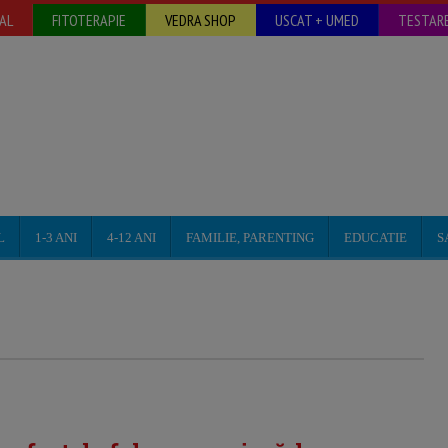
AL
FITOTERAPIE
VEDRA SHOP
USCAT + UMED
TESTARE
L
1-3 ANI
4-12 ANI
FAMILIE, PARENTING
EDUCATIE
S