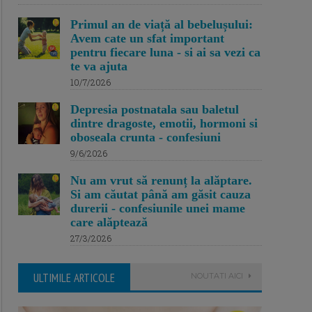
Primul an de viață al bebelușului:
Avem cate un sfat important
pentru fiecare luna - si ai sa vezi ca
te va ajuta
10/7/2026
Depresia postnatala sau baletul
dintre dragoste, emotii, hormoni si
oboseala crunta - confesiuni
9/6/2026
Nu am vrut să renunț la alăptare.
Si am căutat până am găsit cauza
durerii - confesiunile unei mame
care alăptează
27/3/2026
ULTIMILE ARTICOLE
NOUTATI AICI