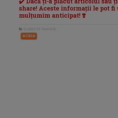
✔️ Dacă ți-a plăcut articolul sau ț
share! Aceste informații le pot fi u
mulțumim anticipat! ❣️
SUBIECTE TRATATE:
ACIDA