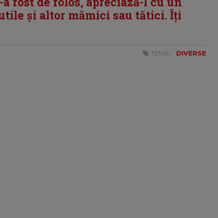
i-a fost de folos, apreciază-l cu un
tile și altor mămici sau tătici. Îți
TEMA:
DIVERSE