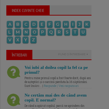
INDEX CUVINTE CHEIE
A
B
C
D
E
F
G
H
I
J
K
L
M
N
O
P
Q
R
S
T
U
V
X
Y
Z
ÎNTREBARI
PUNE O ÎNTREBARE
Voi iubi al doilea copil la fel ca pe
primul?
Pentru mine primul copil a fost foarte dorit, după ani
de așteptări și o sarcină pierduta la 16 săptămâni.
Sunt însărc... |
Raspunde | Vezi raspunsuri
Ne certăm mai des de când avem
copil. E normal?
De când a apărut copilul, parcă ne aprindem din