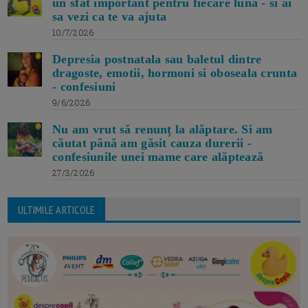
un sfat important pentru fiecare luna - si ai
sa vezi ca te va ajuta
10/7/2026
Depresia postnatala sau baletul dintre
dragoste, emotii, hormoni si oboseala crunta
- confesiuni
9/6/2026
Nu am vrut să renunț la alăptare. Si am
căutat până am găsit cauza durerii -
confesiunile unei mame care alăptează
27/3/2026
ULTIMILE ARTICOLE