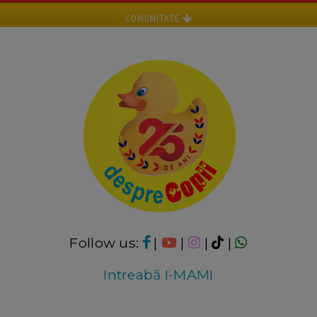
COMUNITATE
Follow us:
|
|
|
|
Intreabă I-MAMI