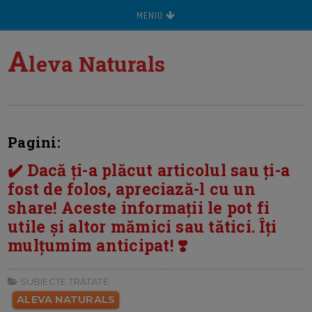
MENIU
A
leva Naturals
Pagini:
✔️ Dacă ți-a plăcut articolul sau ți-a
fost de folos, apreciază-l cu un
share! Aceste informații le pot fi
utile și altor mămici sau tătici. Îți
mulțumim anticipat! ❣️
SUBIECTE TRATATE:
ALEVA NATURALS