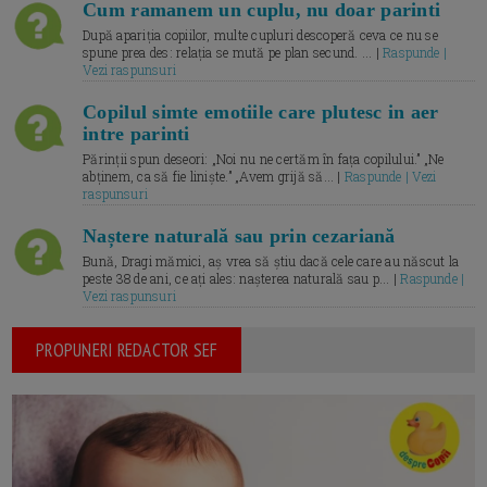
Cum ramanem un cuplu, nu doar parinti
După apariția copiilor, multe cupluri descoperă ceva ce nu se
spune prea des: relația se mută pe plan secund. ... |
Raspunde |
Vezi raspunsuri
Copilul simte emotiile care plutesc in aer
intre parinti
Părinții spun deseori: „Noi nu ne certăm în fața copilului.” „Ne
abținem, ca să fie liniște.” „Avem grijă să... |
Raspunde | Vezi
raspunsuri
Naștere naturală sau prin cezariană
Bună, Dragi mămici, aș vrea să știu dacă cele care au născut la
peste 38 de ani, ce ați ales: nașterea naturală sau p... |
Raspunde |
Vezi raspunsuri
PROPUNERI REDACTOR SEF