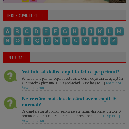
INDEX CUVINTE CHEIE
A
B
C
D
E
F
G
H
I
J
K
L
M
N
O
P
Q
R
S
T
U
V
X
Y
Z
ÎNTREBARI
Voi iubi al doilea copil la fel ca pe primul?
Pentru mine primul copil a fost foarte dorit, după ani de așteptări
și o sarcină pierduta la 16 săptămâni. Sunt însărc... |
Raspunde |
Vezi raspunsuri
Ne certăm mai des de când avem copil. E
normal?
De când a apărut copilul, parcă ne aprindem din orice. Un ton. O
remarcă. Cine s-a trezit din nou noaptea trecuta.... |
Raspunde |
Vezi raspunsuri