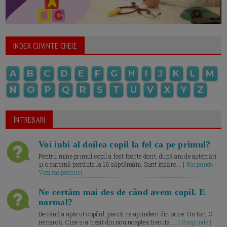
INDEX CUVINTE CHEIE
A
B
C
D
E
F
G
H
I
J
K
L
M
N
O
P
Q
R
S
T
U
V
X
Y
Z
ÎNTREBARI
Voi iubi al doilea copil la fel ca pe primul?
Pentru mine primul copil a fost foarte dorit, după ani de așteptări
și o sarcină pierduta la 16 săptămâni. Sunt însărc... |
Raspunde |
Vezi raspunsuri
Ne certăm mai des de când avem copil. E
normal?
De când a apărut copilul, parcă ne aprindem din orice. Un ton. O
remarcă. Cine s-a trezit din nou noaptea trecuta.... |
Raspunde |