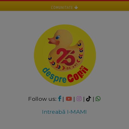
COMUNITATE
Follow us:
|
|
|
|
Intreabă I-MAMI