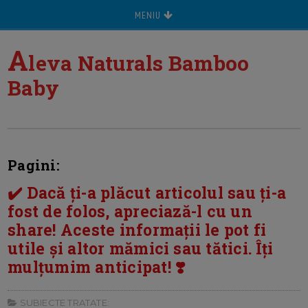
MENIU
A
leva Naturals Bamboo
Baby
Pagini:
✔️ Dacă ți-a plăcut articolul sau ți-a
fost de folos, apreciază-l cu un
share! Aceste informații le pot fi
utile și altor mămici sau tătici. Îți
mulțumim anticipat! ❣️
SUBIECTE TRATATE: