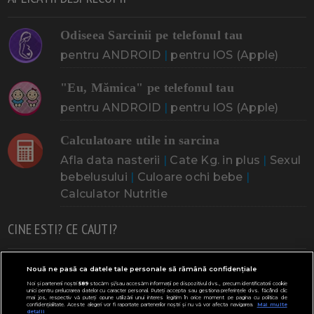
Odiseea Sarcinii pe telefonul tau
pentru ANDROID
|
pentru IOS (Apple)
"Eu, Mămica" pe telefonul tau
pentru ANDROID
|
pentru IOS (Apple)
Calculatoare utile in sarcina
Afla data nasterii
|
Cate Kg. in plus
|
Sexul
bebelusului
|
Culoare ochi bebe
|
Calculator Nutritie
CINE ESTI? CE CAUTI?
Doresc un copil
Adoptia
Probleme cu sarcina
Nouă ne pasă ca datele tale personale să rămână confidențiale
Noi și partenerii noștri
589
stocăm și/sau accesăm informații pe dispozitivul dvs., precum identificatorii cookie
Urmeaza sa nasc
Probleme alaptare
Bebe plange
unici pentru prelucrarea datelor cu caracter personal. Puteți accepta sau gestiona preferințele dvs. făcând clic
mai jos, respectiv vă puteți opune utilizării unui interes legitim în orice moment pe pagina cu politica de
confidențialitate. Aceste alegeri vor fi raportate partenerilor noștri și nu vă vor afecta navigarea.
Mai multe
Bebe febra
Caut bona
Cresa, Gradinta
detalii