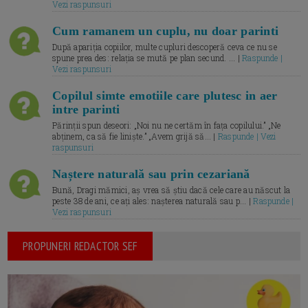
Vezi raspunsuri
Cum ramanem un cuplu, nu doar parinti
După apariția copiilor, multe cupluri descoperă ceva ce nu se
spune prea des: relația se mută pe plan secund. ... |
Raspunde |
Vezi raspunsuri
Copilul simte emotiile care plutesc in aer
intre parinti
Părinții spun deseori: „Noi nu ne certăm în fața copilului.” „Ne
abținem, ca să fie liniște.” „Avem grijă să... |
Raspunde | Vezi
raspunsuri
Naștere naturală sau prin cezariană
Bună, Dragi mămici, aș vrea să știu dacă cele care au născut la
peste 38 de ani, ce ați ales: nașterea naturală sau p... |
Raspunde |
Vezi raspunsuri
PROPUNERI REDACTOR SEF