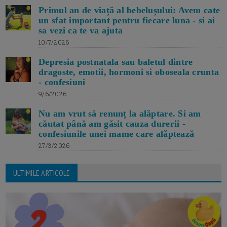
Primul an de viață al bebelușului: Avem cate
un sfat important pentru fiecare luna - si ai
sa vezi ca te va ajuta
10/7/2026
Depresia postnatala sau baletul dintre
dragoste, emotii, hormoni si oboseala crunta
- confesiuni
9/6/2026
Nu am vrut să renunț la alăptare. Si am
căutat până am găsit cauza durerii -
confesiunile unei mame care alăptează
27/3/2026
ULTIMILE ARTICOLE