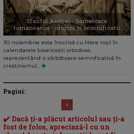
Sfantul Andrei - Sarbatoare
romaneasca - origini si semnificatii
30 noiembrie este înscrisă cu litere roșii în
calendarele bisericești ortodoxe,
reprezentând o sărbătoare semnificativă în
creștinismul...
Pagini:
1
✔️ Dacă ți-a plăcut articolul sau ți-a
fost de folos, apreciază-l cu un