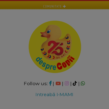
COMUNITATE
Follow us:
|
|
|
|
Intreabă I-MAMI