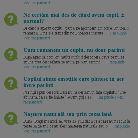
Vezi raspunsuri
Ne certăm mai des de când avem copil. E
normal?
De când a apărut copilul, parcă ne aprindem din orice. Un ton. O
remarcă. Cine s-a trezit din nou noaptea trecuta.... |
Raspunde |
Vezi raspunsuri
Cum ramanem un cuplu, nu doar parinti
După apariția copiilor, multe cupluri descoperă ceva ce nu se
spune prea des: relația se mută pe plan secund. ... |
Raspunde |
Vezi raspunsuri
Copilul simte emotiile care plutesc in aer
intre parinti
Părinții spun deseori: „Noi nu ne certăm în fața copilului.” „Ne
abținem, ca să fie liniște.” „Avem grijă să... |
Raspunde | Vezi
raspunsuri
Naștere naturală sau prin cezariană
Bună, Dragi mămici, aș vrea să știu dacă cele care au născut la
peste 38 de ani, ce ați ales: nașterea naturală sau p... |
Raspunde |
Vezi raspunsuri