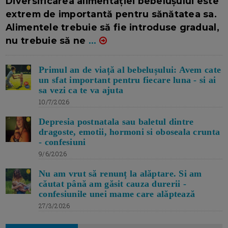
Diversificarea alimentației bebelușului este
extrem de importantă pentru sănătatea sa.
Alimentele trebuie să fie introduse gradual,
nu trebuie să ne
...
Primul an de viață al bebelușului: Avem cate
un sfat important pentru fiecare luna - si ai
sa vezi ca te va ajuta
10/7/2026
Depresia postnatala sau baletul dintre
dragoste, emotii, hormoni si oboseala crunta
- confesiuni
9/6/2026
Nu am vrut să renunț la alăptare. Si am
căutat până am găsit cauza durerii -
confesiunile unei mame care alăptează
27/3/2026