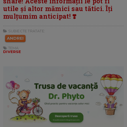
share! Aceste informații le pot fi
utile și altor mămici sau tătici. Îți
mulțumim anticipat! ❣️
SUBIECTE TRATATE:
ANDREI
TEMA:
DIVERSE