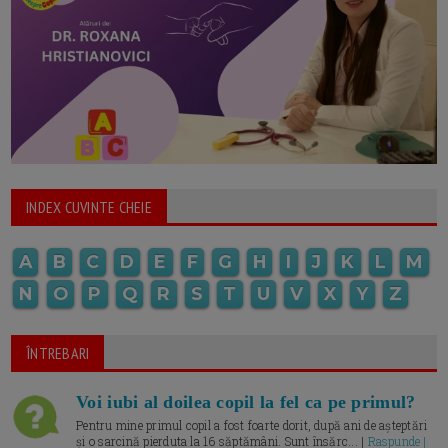
INDEX CUVINTE CHEIE
A
B
C
D
E
F
G
H
I
J
K
L
M
N
O
P
Q
R
S
T
U
V
X
Y
Z
ÎNTREBARI
Voi iubi al doilea copil la fel ca pe primul?
Pentru mine primul copil a fost foarte dorit, după ani de așteptări
și o sarcină pierduta la 16 săptămâni. Sunt însărc... |
Raspunde |