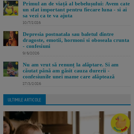
Primul an de viață al bebelușului: Avem cate
un sfat important pentru fiecare luna - si ai
sa vezi ca te va ajuta
10/7/2026
Depresia postnatala sau baletul dintre
dragoste, emotii, hormoni si oboseala crunta
- confesiuni
9/6/2026
Nu am vrut să renunț la alăptare. Si am
căutat până am găsit cauza durerii -
confesiunile unei mame care alăptează
27/3/2026
ULTIMILE ARTICOLE