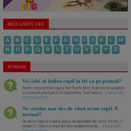
INDEX CUVINTE CHEIE
A
B
C
D
E
F
G
H
I
J
K
L
M
N
O
P
Q
R
S
T
U
V
X
Y
Z
ÎNTREBARI
Voi iubi al doilea copil la fel ca pe primul?
Pentru mine primul copil a fost foarte dorit, după ani de așteptări
și o sarcină pierduta la 16 săptămâni. Sunt însărc... |
Raspunde |
Vezi raspunsuri
Ne certăm mai des de când avem copil. E
normal?
De când a apărut copilul, parcă ne aprindem din orice. Un ton. O
remarcă. Cine s-a trezit din nou noaptea trecuta.... |
Raspunde |
Vezi raspunsuri