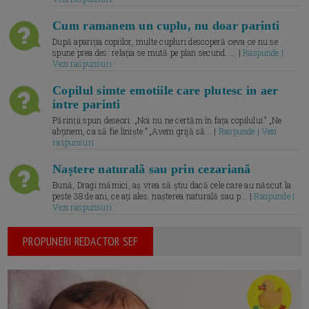
Cum ramanem un cuplu, nu doar parinti
După apariția copiilor, multe cupluri descoperă ceva ce nu se
spune prea des: relația se mută pe plan secund. ... |
Raspunde |
Vezi raspunsuri
Copilul simte emotiile care plutesc in aer
intre parinti
Părinții spun deseori: „Noi nu ne certăm în fața copilului.” „Ne
abținem, ca să fie liniște.” „Avem grijă să... |
Raspunde | Vezi
raspunsuri
Naștere naturală sau prin cezariană
Bună, Dragi mămici, aș vrea să știu dacă cele care au născut la
peste 38 de ani, ce ați ales: nașterea naturală sau p... |
Raspunde |
Vezi raspunsuri
PROPUNERI REDACTOR SEF