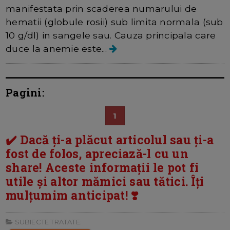
manifestata prin scaderea numarului de
hematii (globule rosii) sub limita normala (sub
10 g/dl) in sangele sau. Cauza principala care
duce la anemie este...
Pagini:
1
✔️ Dacă ți-a plăcut articolul sau ți-a
fost de folos, apreciază-l cu un
share! Aceste informații le pot fi
utile și altor mămici sau tătici. Îți
mulțumim anticipat! ❣️
SUBIECTE TRATATE: