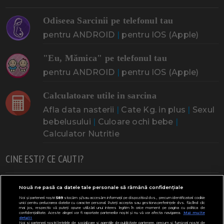
Odiseea Sarcinii pe telefonul tau
pentru ANDROID
|
pentru IOS (Apple)
"Eu, Mămica" pe telefonul tau
pentru ANDROID
|
pentru IOS (Apple)
Calculatoare utile in sarcina
Afla data nasterii
|
Cate Kg. in plus
|
Sexul
bebelusului
|
Culoare ochi bebe
|
Calculator Nutritie
CINE ESTI? CE CAUTI?
Doresc un copil
Adoptia
Probleme cu sarcina
Nouă ne pasă ca datele tale personale să rămână confidențiale
Noi și partenerii noștri
589
stocăm și/sau accesăm informații pe dispozitivul dvs., precum identificatorii cookie
Urmeaza sa nasc
Probleme alaptare
Bebe plange
unici pentru prelucrarea datelor cu caracter personal. Puteți accepta sau gestiona preferințele dvs. făcând clic
mai jos, respectiv vă puteți opune utilizării unui interes legitim în orice moment pe pagina cu politica de
confidențialitate. Aceste alegeri vor fi raportate partenerilor noștri și nu vă vor afecta navigarea.
Mai multe
Bebe febra
Caut bona
Cresa, Gradinta
detalii
Noi si partenerii nostri (retelele de socializare si agentiile de publicitate partenere, precum si furnizorii nostri de