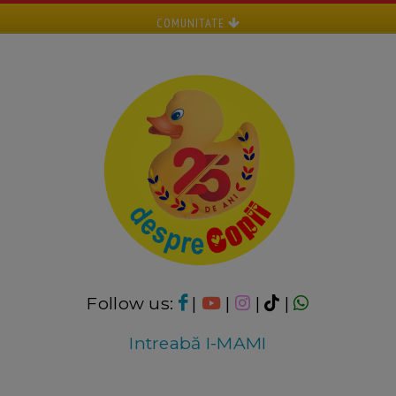
COMUNITATE
Follow us:
|
|
|
|
Intreabă I-MAMI