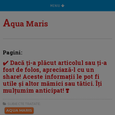
MENIU
A
qua Maris
Pagini:
✔️ Dacă ți-a plăcut articolul sau ți-a
fost de folos, apreciază-l cu un
share! Aceste informații le pot fi
utile și altor mămici sau tătici. Îți
mulțumim anticipat! ❣️
SUBIECTE TRATATE:
AQUA MARIS