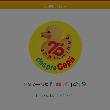
COMUNITATE
Follow us:
|
|
|
|
Intreabă I-MAMI