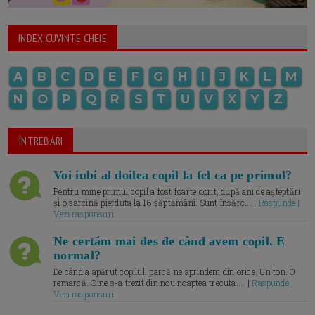
INDEX CUVINTE CHEIE
A
B
C
D
E
F
G
H
I
J
K
L
M
N
O
P
Q
R
S
T
U
V
X
Y
Z
ÎNTREBARI
Voi iubi al doilea copil la fel ca pe primul?
Pentru mine primul copil a fost foarte dorit, după ani de așteptări
și o sarcină pierduta la 16 săptămâni. Sunt însărc... |
Raspunde |
Vezi raspunsuri
Ne certăm mai des de când avem copil. E
normal?
De când a apărut copilul, parcă ne aprindem din orice. Un ton. O
remarcă. Cine s-a trezit din nou noaptea trecuta.... |
Raspunde |
Vezi raspunsuri