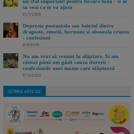
un sfat important pentru fiecare luna - si ai
sa vezi ca te va ajuta
10/7/2026
Depresia postnatala sau baletul dintre
dragoste, emotii, hormoni si oboseala crunta
- confesiuni
9/6/2026
Nu am vrut să renunț la alăptare. Si am
căutat până am găsit cauza durerii -
confesiunile unei mame care alăptează
27/3/2026
ULTIMILE ARTICOLE