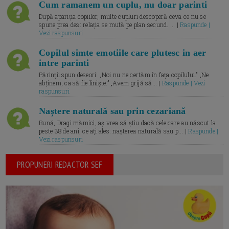
Cum ramanem un cuplu, nu doar parinti
După apariția copiilor, multe cupluri descoperă ceva ce nu se
spune prea des: relația se mută pe plan secund. ... |
Raspunde |
Vezi raspunsuri
Copilul simte emotiile care plutesc in aer
intre parinti
Părinții spun deseori: „Noi nu ne certăm în fața copilului.” „Ne
abținem, ca să fie liniște.” „Avem grijă să... |
Raspunde | Vezi
raspunsuri
Naștere naturală sau prin cezariană
Bună, Dragi mămici, aș vrea să știu dacă cele care au născut la
peste 38 de ani, ce ați ales: nașterea naturală sau p... |
Raspunde |
Vezi raspunsuri
PROPUNERI REDACTOR SEF