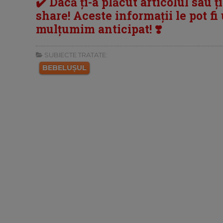
✔️ Dacă ți-a plăcut articolul sau ț
share! Aceste informații le pot fi u
mulțumim anticipat! ❣️
SUBIECTE TRATATE:
BEBELUȘUL