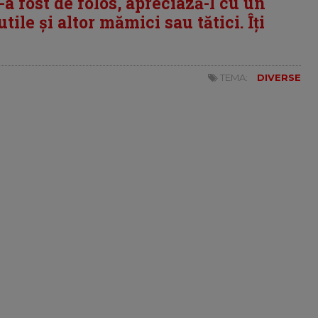
i-a fost de folos, apreciază-l cu un
tile și altor mămici sau tătici. Îți
TEMA:
DIVERSE