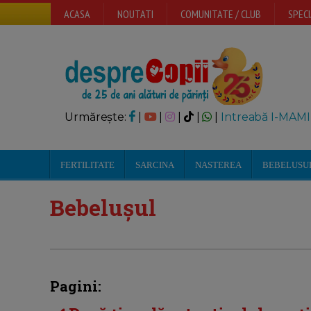
ACASA
NOUTATI
COMUNITATE / CLUB
SPECI
Urmărește:
|
|
|
|
|
Intreabă I-MAMI
FERTILITATE
SARCINA
NASTEREA
BEBELUSU
Bebelușul
Pagini: