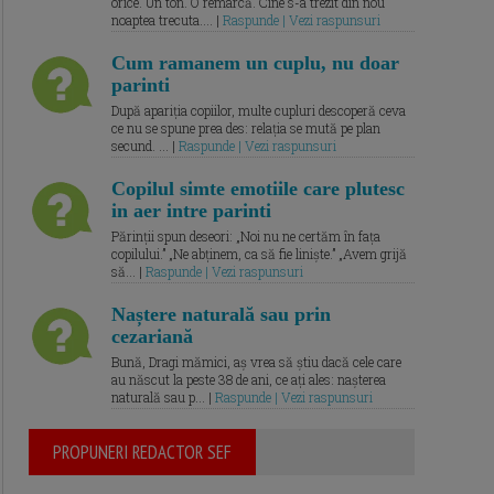
orice. Un ton. O remarcă. Cine s-a trezit din nou
noaptea trecuta.... |
Raspunde | Vezi raspunsuri
Cum ramanem un cuplu, nu doar
parinti
După apariția copiilor, multe cupluri descoperă ceva
ce nu se spune prea des: relația se mută pe plan
secund. ... |
Raspunde | Vezi raspunsuri
Copilul simte emotiile care plutesc
in aer intre parinti
Părinții spun deseori: „Noi nu ne certăm în fața
copilului.” „Ne abținem, ca să fie liniște.” „Avem grijă
să... |
Raspunde | Vezi raspunsuri
Naștere naturală sau prin
cezariană
Bună, Dragi mămici, aș vrea să știu dacă cele care
au născut la peste 38 de ani, ce ați ales: nașterea
naturală sau p... |
Raspunde | Vezi raspunsuri
PROPUNERI REDACTOR SEF