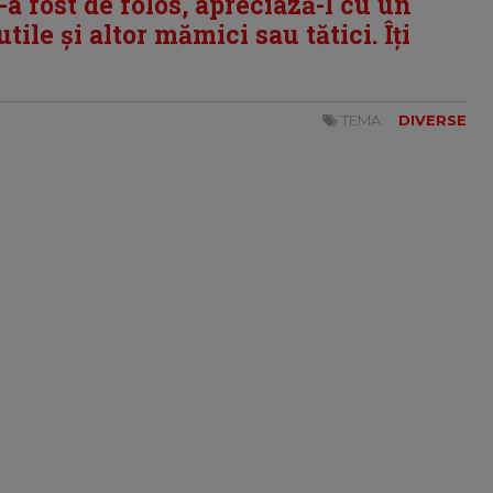
i-a fost de folos, apreciază-l cu un
tile și altor mămici sau tătici. Îți
TEMA:
DIVERSE