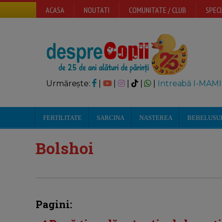
ACASA
NOUTATI
COMUNITATE / CLUB
SPECI
Urmărește:
|
|
|
|
|
Intreabă I-MAMI
FERTILITATE
SARCINA
NASTEREA
BEBELUSU
Bolshoi
Pagini: