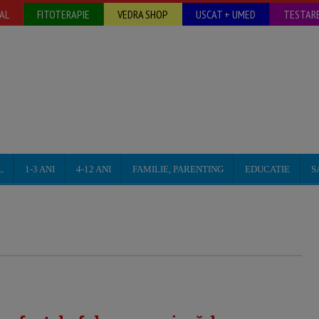
AL
FITOTERAPIE
VEDRA SHOP
USCAT + UMED
TESTARE
L
1-3 ANI
4-12 ANI
FAMILIE, PARENTING
EDUCATIE
S