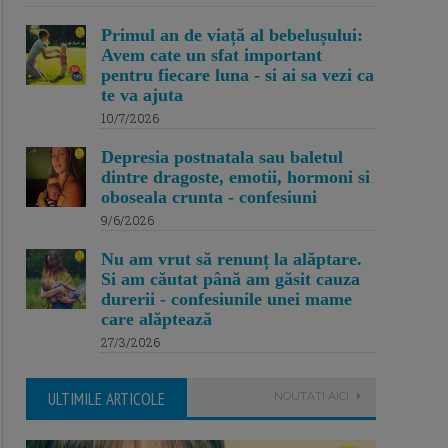
Primul an de viață al bebelușului:
Avem cate un sfat important
pentru fiecare luna - si ai sa vezi ca
te va ajuta
10/7/2026
Depresia postnatala sau baletul
dintre dragoste, emotii, hormoni si
oboseala crunta - confesiuni
9/6/2026
Nu am vrut să renunț la alăptare.
Si am căutat până am găsit cauza
durerii - confesiunile unei mame
care alăptează
27/3/2026
ULTIMILE ARTICOLE
NOUTATI AICI