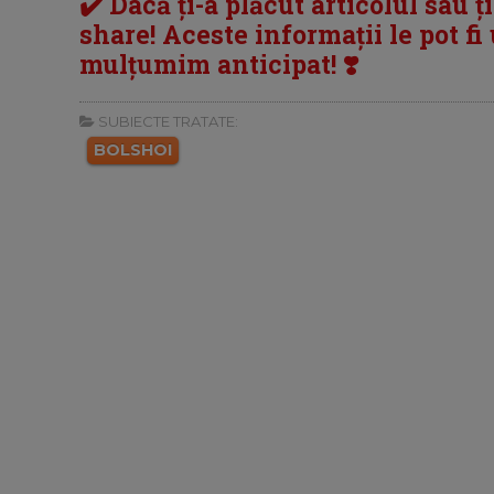
✔️ Dacă ți-a plăcut articolul sau ț
share! Aceste informații le pot fi u
mulțumim anticipat! ❣️
SUBIECTE TRATATE:
BOLSHOI