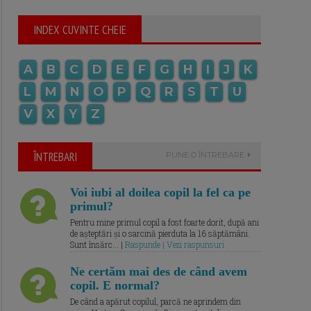
INDEX CUVINTE CHEIE
A
B
C
D
E
F
G
H
I
J
K
L
M
N
O
P
Q
R
S
T
U
V
X
Y
Z
ÎNTREBARI
PUNE O ÎNTREBARE
Voi iubi al doilea copil la fel ca pe
primul?
Pentru mine primul copil a fost foarte dorit, după ani
de așteptări și o sarcină pierduta la 16 săptămâni.
Sunt însărc... |
Raspunde | Vezi raspunsuri
Ne certăm mai des de când avem
copil. E normal?
De când a apărut copilul, parcă ne aprindem din