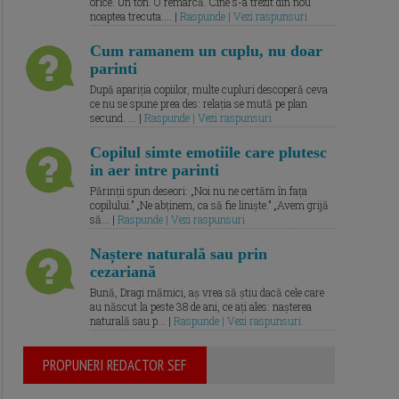
orice. Un ton. O remarcă. Cine s-a trezit din nou
noaptea trecuta.... |
Raspunde | Vezi raspunsuri
Cum ramanem un cuplu, nu doar
parinti
După apariția copiilor, multe cupluri descoperă ceva
ce nu se spune prea des: relația se mută pe plan
secund. ... |
Raspunde | Vezi raspunsuri
Copilul simte emotiile care plutesc
in aer intre parinti
Părinții spun deseori: „Noi nu ne certăm în fața
copilului.” „Ne abținem, ca să fie liniște.” „Avem grijă
să... |
Raspunde | Vezi raspunsuri
Naștere naturală sau prin
cezariană
Bună, Dragi mămici, aș vrea să știu dacă cele care
au născut la peste 38 de ani, ce ați ales: nașterea
naturală sau p... |
Raspunde | Vezi raspunsuri
PROPUNERI REDACTOR SEF