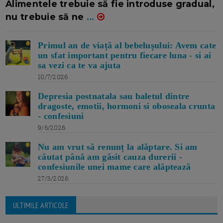
Alimentele trebuie să fie introduse gradual,
nu trebuie să ne
...
Primul an de viață al bebelușului: Avem cate
un sfat important pentru fiecare luna - si ai
sa vezi ca te va ajuta
10/7/2026
Depresia postnatala sau baletul dintre
dragoste, emotii, hormoni si oboseala crunta
- confesiuni
9/6/2026
Nu am vrut să renunț la alăptare. Si am
căutat până am găsit cauza durerii -
confesiunile unei mame care alăptează
27/3/2026
ULTIMILE ARTICOLE