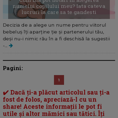
numelui copilului meu? Iata cateva
lucruri la care sa te gandesti
Decizia de a alege un nume pentru viitorul
bebeluș îți aparține ție și partenerului tău,
deși nu-i nimic rău în a fi deschisă la sugestii
-...
Pagini:
1
✔️ Dacă ți-a plăcut articolul sau ți-a
fost de folos, apreciază-l cu un
share! Aceste informații le pot fi
utile și altor mămici sau tătici. Îți