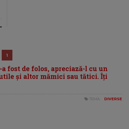
1
i-a fost de folos, apreciază-l cu un
tile și altor mămici sau tătici. Îți
TEMA:
DIVERSE