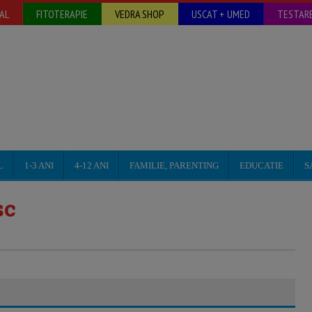
AL
FITOTERAPIE
VEDRA SHOP
USCAT + UMED
TESTARE
L
1-3 ANI
4-12 ANI
FAMILIE, PARENTING
EDUCATIE
S
sc