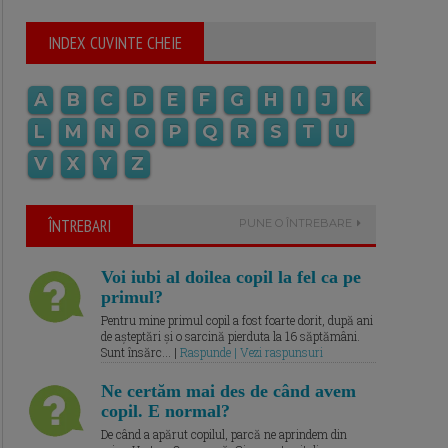
INDEX CUVINTE CHEIE
A
B
C
D
E
F
G
H
I
J
K
L
M
N
O
P
Q
R
S
T
U
V
X
Y
Z
ÎNTREBARI
PUNE O ÎNTREBARE
Voi iubi al doilea copil la fel ca pe
primul?
Pentru mine primul copil a fost foarte dorit, după ani
de așteptări și o sarcină pierduta la 16 săptămâni.
Sunt însărc... |
Raspunde | Vezi raspunsuri
Ne certăm mai des de când avem
copil. E normal?
De când a apărut copilul, parcă ne aprindem din