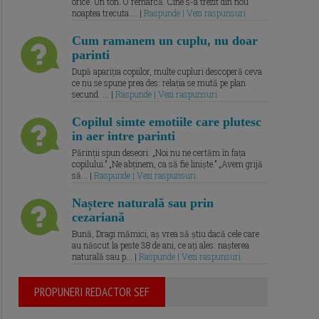
orice. Un ton. O remarcă. Cine s-a trezit din nou
noaptea trecuta.... |
Raspunde | Vezi raspunsuri
Cum ramanem un cuplu, nu doar
parinti
După apariția copiilor, multe cupluri descoperă ceva
ce nu se spune prea des: relația se mută pe plan
secund. ... |
Raspunde | Vezi raspunsuri
Copilul simte emotiile care plutesc
in aer intre parinti
Părinții spun deseori: „Noi nu ne certăm în fața
copilului.” „Ne abținem, ca să fie liniște.” „Avem grijă
să... |
Raspunde | Vezi raspunsuri
Naștere naturală sau prin
cezariană
Bună, Dragi mămici, aș vrea să știu dacă cele care
au născut la peste 38 de ani, ce ați ales: nașterea
naturală sau p... |
Raspunde | Vezi raspunsuri
PROPUNERI REDACTOR SEF