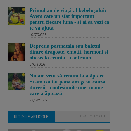
Primul an de viață al bebelușului:
Avem cate un sfat important
pentru fiecare luna - si ai sa vezi ca
te va ajuta
10/7/2026
Depresia postnatala sau baletul
dintre dragoste, emotii, hormoni si
oboseala crunta - confesiuni
9/6/2026
Nu am vrut să renunț la alăptare.
Si am căutat până am găsit cauza
durerii - confesiunile unei mame
care alăptează
27/3/2026
ULTIMILE ARTICOLE
NOUTATI AICI