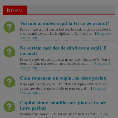
ÎNTREBARI
Voi iubi al doilea copil la fel ca pe primul?
Pentru mine primul copil a fost foarte dorit, după ani de așteptări
și o sarcină pierduta la 16 săptămâni. Sunt însărc... |
Raspunde |
Vezi raspunsuri
Ne certăm mai des de când avem copil. E
normal?
De când a apărut copilul, parcă ne aprindem din orice. Un ton. O
remarcă. Cine s-a trezit din nou noaptea trecuta.... |
Raspunde |
Vezi raspunsuri
Cum ramanem un cuplu, nu doar parinti
După apariția copiilor, multe cupluri descoperă ceva ce nu se
spune prea des: relația se mută pe plan secund. ... |
Raspunde |
Vezi raspunsuri
Copilul simte emotiile care plutesc in aer
intre parinti
Părinții spun deseori: „Noi nu ne certăm în fața copilului.” „Ne