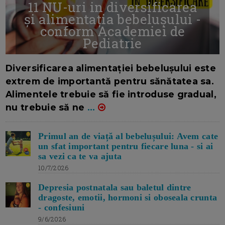
11 NU-uri in diversificarea
și alimentația bebelușului -
conform Academiei de
Pediatrie
16/7/2026
AUTOR: EDITOR DC.
Diversificarea alimentației bebelușului este
extrem de importantă pentru sănătatea sa.
Alimentele trebuie să fie introduse gradual,
nu trebuie să ne
...
Primul an de viață al bebelușului: Avem cate
un sfat important pentru fiecare luna - si ai
sa vezi ca te va ajuta
10/7/2026
Depresia postnatala sau baletul dintre
dragoste, emotii, hormoni si oboseala crunta
- confesiuni
9/6/2026