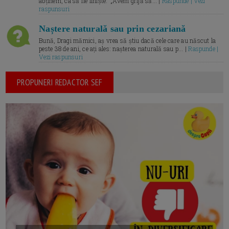
abținem, ca să fie liniște.” „Avem grijă să... |
Raspunde | Vezi
raspunsuri
Naștere naturală sau prin cezariană
Bună, Dragi mămici, aș vrea să știu dacă cele care au născut la
peste 38 de ani, ce ați ales: nașterea naturală sau p... |
Raspunde |
Vezi raspunsuri
PROPUNERI REDACTOR SEF