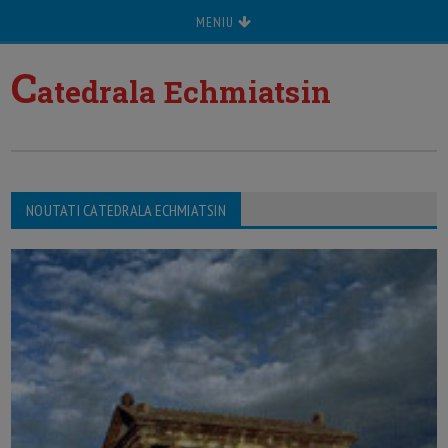
MENIU
C
atedrala Echmiatsin
NOUTATI CATEDRALA ECHMIATSIN