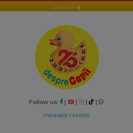
COMUNITATE
Follow us:
|
|
|
|
Intreabă I-MAMI