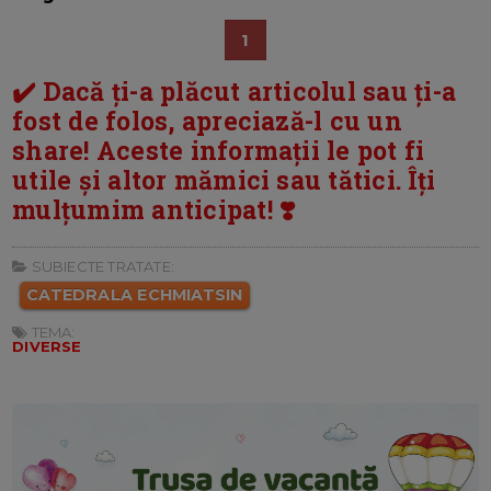
1
✔️ Dacă ți-a plăcut articolul sau ți-a
fost de folos, apreciază-l cu un
share! Aceste informații le pot fi
utile și altor mămici sau tătici. Îți
mulțumim anticipat! ❣️
SUBIECTE TRATATE:
CATEDRALA ECHMIATSIN
TEMA:
DIVERSE