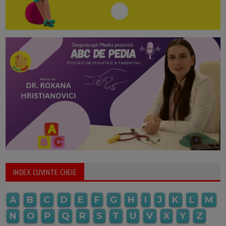
INDEX CUVINTE CHEIE
A
B
C
D
E
F
G
H
I
J
K
L
M
N
O
P
Q
R
S
T
U
V
X
Y
Z