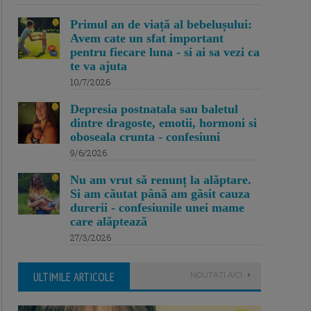
Primul an de viață al bebelușului:
Avem cate un sfat important
pentru fiecare luna - si ai sa vezi ca
te va ajuta
10/7/2026
Depresia postnatala sau baletul
dintre dragoste, emotii, hormoni si
oboseala crunta - confesiuni
9/6/2026
Nu am vrut să renunț la alăptare.
Si am căutat până am găsit cauza
durerii - confesiunile unei mame
care alăptează
27/3/2026
ULTIMILE ARTICOLE
NOUTATI AICI