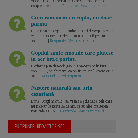
orice. Un ton. O remarcă. Cine s-a trezit din nou
noaptea trecuta.... |
Raspunde | Vezi raspunsuri
Cum ramanem un cuplu, nu doar
parinti
După apariția copiilor, multe cupluri descoperă ceva
ce nu se spune prea des: relația se mută pe plan
secund. ... |
Raspunde | Vezi raspunsuri
Copilul simte emotiile care plutesc
in aer intre parinti
Părinții spun deseori: „Noi nu ne certăm în fața
copilului.” „Ne abținem, ca să fie liniște.” „Avem grijă
să... |
Raspunde | Vezi raspunsuri
Naștere naturală sau prin
cezariană
Bună, Dragi mămici, aș vrea să știu dacă cele care
au născut la peste 38 de ani, ce ați ales: nașterea
naturală sau p... |
Raspunde | Vezi raspunsuri
PROPUNERI REDACTOR SEF