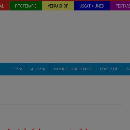
AL
FITOTERAPIE
VEDRA SHOP
USCAT + UMED
TESTARE
L
1-3 ANI
4-12 ANI
FAMILIE, PARENTING
EDUCATIE
S