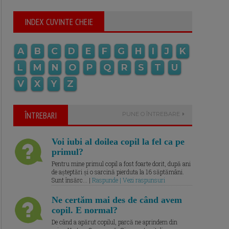
INDEX CUVINTE CHEIE
A
B
C
D
E
F
G
H
I
J
K
L
M
N
O
P
Q
R
S
T
U
V
X
Y
Z
ÎNTREBARI
PUNE O ÎNTREBARE
Voi iubi al doilea copil la fel ca pe
primul?
Pentru mine primul copil a fost foarte dorit, după ani
de așteptări și o sarcină pierduta la 16 săptămâni.
Sunt însărc... |
Raspunde | Vezi raspunsuri
Ne certăm mai des de când avem
copil. E normal?
De când a apărut copilul, parcă ne aprindem din