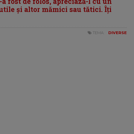
i-a fost de folos, apreciază-l cu un
tile și altor mămici sau tătici. Îți
TEMA:
DIVERSE