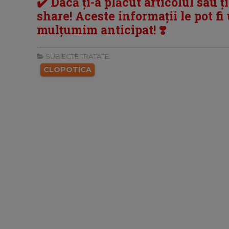
✔️ Dacă ți-a plăcut articolul sau ț
share! Aceste informații le pot fi u
mulțumim anticipat! ❣️
SUBIECTE TRATATE:
CLOPOTICA