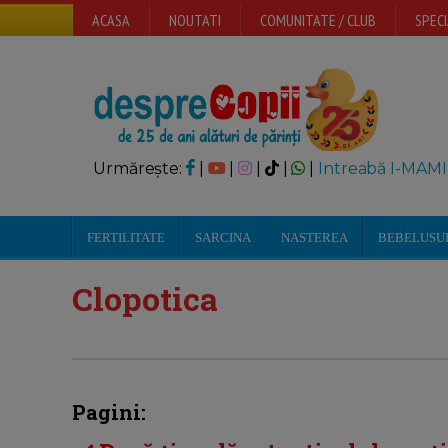
ACASA
NOUTATI
COMUNITATE / CLUB
SPECI
Urmărește:
|
|
|
|
|
Intreabă I-MAMI
FERTILITATE
SARCINA
NASTEREA
BEBELUSU
Clopotica
Pagini: