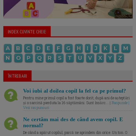
INDEX CUVINTE CHEIE
A
B
C
D
E
F
G
H
I
J
K
L
M
N
O
P
Q
R
S
T
U
V
X
Y
Z
ÎNTREBARI
Voi iubi al doilea copil la fel ca pe primul?
Pentru mine primul copil a fost foarte dorit, după ani de așteptări
și o sarcină pierduta la 16 săptămâni. Sunt însărc... |
Raspunde |
Vezi raspunsuri
Ne certăm mai des de când avem copil. E
normal?
De când a apărut copilul, parcă ne aprindem din orice. Un ton. O