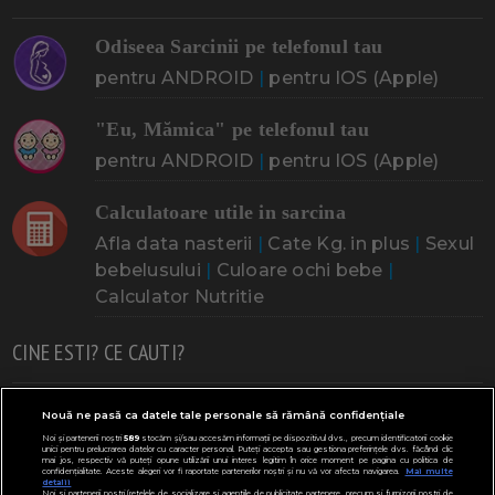
Odiseea Sarcinii pe telefonul tau
pentru ANDROID
|
pentru IOS (Apple)
"Eu, Mămica" pe telefonul tau
pentru ANDROID
|
pentru IOS (Apple)
Calculatoare utile in sarcina
Afla data nasterii
|
Cate Kg. in plus
|
Sexul
bebelusului
|
Culoare ochi bebe
|
Calculator Nutritie
CINE ESTI? CE CAUTI?
Doresc un copil
Adoptia
Probleme cu sarcina
Nouă ne pasă ca datele tale personale să rămână confidențiale
Noi și partenerii noștri
589
stocăm și/sau accesăm informații pe dispozitivul dvs., precum identificatorii cookie
Urmeaza sa nasc
Probleme alaptare
Bebe plange
unici pentru prelucrarea datelor cu caracter personal. Puteți accepta sau gestiona preferințele dvs. făcând clic
mai jos, respectiv vă puteți opune utilizării unui interes legitim în orice moment pe pagina cu politica de
confidențialitate. Aceste alegeri vor fi raportate partenerilor noștri și nu vă vor afecta navigarea.
Mai multe
Bebe febra
Caut bona
Cresa, Gradinta
detalii
Noi si partenerii nostri (retelele de socializare si agentiile de publicitate partenere, precum si furnizorii nostri de