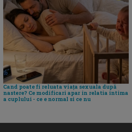
Cand poate fi reluata viața sexuala după
nastere? Ce modificari apar in relatia intima
a cuplului - ce e normal si ce nu