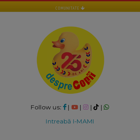
COMUNITATE
Follow us:
|
|
|
|
Intreabă I-MAMI