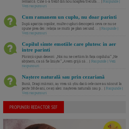
remarcă. Cine s-a trezit din nou noaptea trecuta.... |
Raspunde |
Vezi raspunsuri
Cum ramanem un cuplu, nu doar parinti
După apariția copiilor, multe cupluri descoperă ceva ce nu se
spune prea des: relația se mută pe plan secund. ... |
Raspunde |
Vezi raspunsuri
Copilul simte emotiile care plutesc in aer
intre parinti
Părinții spun deseori: „Noi nu ne certăm în fața copilului.” „Ne
abținem, ca să fie liniște.” „Avem grijă să... |
Raspunde | Vezi
raspunsuri
Naștere naturală sau prin cezariană
Bună, Dragi mămici, aș vrea să știu dacă cele care au născut la
peste 38 de ani, ce ați ales: nașterea naturală sau p... |
Raspunde |
Vezi raspunsuri
PROPUNERI REDACTOR SEF