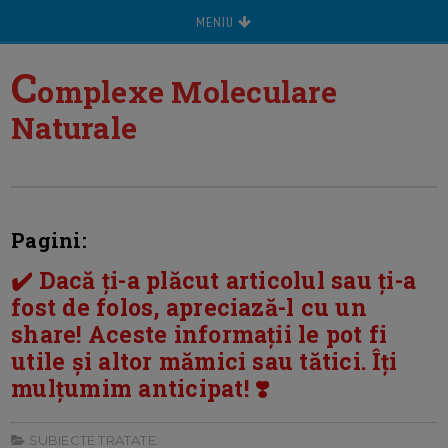
MENIU
C
omplexe Moleculare
Naturale
Pagini:
✔️ Dacă ți-a plăcut articolul sau ți-a
fost de folos, apreciază-l cu un
share! Aceste informații le pot fi
utile și altor mămici sau tătici. Îți
mulțumim anticipat! ❣️
SUBIECTE TRATATE: