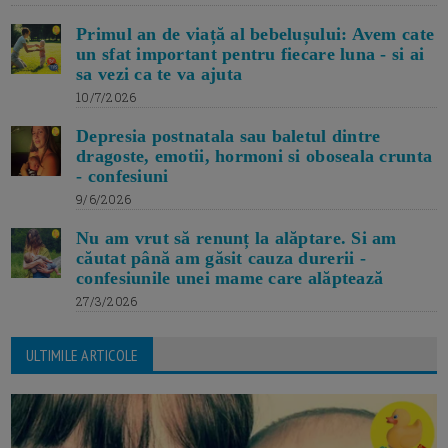
Primul an de viață al bebelușului: Avem cate
un sfat important pentru fiecare luna - si ai
sa vezi ca te va ajuta
10/7/2026
Depresia postnatala sau baletul dintre
dragoste, emotii, hormoni si oboseala crunta
- confesiuni
9/6/2026
Nu am vrut să renunț la alăptare. Si am
căutat până am găsit cauza durerii -
confesiunile unei mame care alăptează
27/3/2026
ULTIMILE ARTICOLE