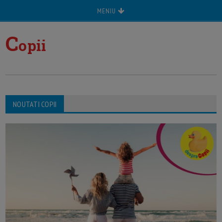
MENIU
C
opii
NOUTATI COPII