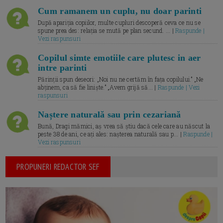
Cum ramanem un cuplu, nu doar parinti
După apariția copiilor, multe cupluri descoperă ceva ce nu se
spune prea des: relația se mută pe plan secund. ... |
Raspunde |
Vezi raspunsuri
Copilul simte emotiile care plutesc in aer
intre parinti
Părinții spun deseori: „Noi nu ne certăm în fața copilului.” „Ne
abținem, ca să fie liniște.” „Avem grijă să... |
Raspunde | Vezi
raspunsuri
Naștere naturală sau prin cezariană
Bună, Dragi mămici, aș vrea să știu dacă cele care au născut la
peste 38 de ani, ce ați ales: nașterea naturală sau p... |
Raspunde |
Vezi raspunsuri
PROPUNERI REDACTOR SEF