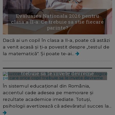
Evaluarea Nationala 2026 pentru
clasa a II-a: Ce trebuie sa stie fiecare
parinte?
Dacă ai un copil în clasa a II-a, poate că astăzi
a venit acasă și ți-a povestit despre „testul de
la matematică". Și poate te-ai...
Succesul dincolo de note: 11 Abilitati
psihologice pe care orice copil
trebuie sa le invete devreme
În sistemul educațional din România,
accentul cade adesea pe memorare și
rezultate academice imediate. Totuși,
psihologii avertizează că adevăratul succes la...