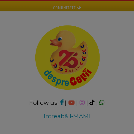
COMUNITATE
Follow us:
|
|
|
|
Intreabă I-MAMI