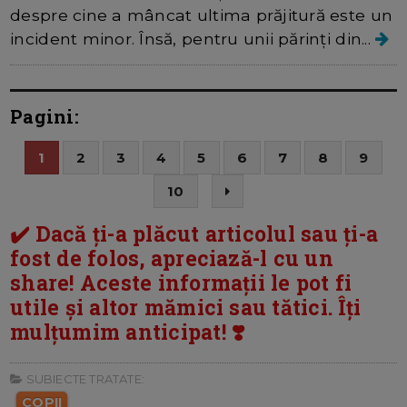
despre cine a mâncat ultima prăjitură este un
incident minor. Însă, pentru unii părinți din...
Pagini:
1
2
3
4
5
6
7
8
9
10
✔️ Dacă ți-a plăcut articolul sau ți-a
fost de folos, apreciază-l cu un
share! Aceste informații le pot fi
utile și altor mămici sau tătici. Îți
mulțumim anticipat! ❣️
SUBIECTE TRATATE:
COPII