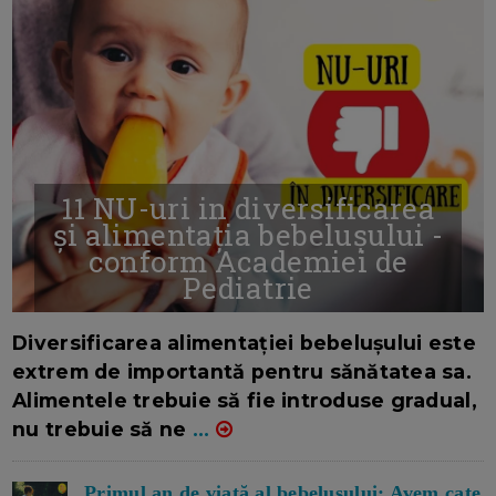
11 NU-uri in diversificarea
și alimentația bebelușului -
conform Academiei de
Pediatrie
16/7/2026
AUTOR: EDITOR DC.
Diversificarea alimentației bebelușului este
extrem de importantă pentru sănătatea sa.
Alimentele trebuie să fie introduse gradual,
nu trebuie să ne
...
Primul an de viață al bebelușului: Avem cate