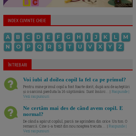
INDEX CUVINTE CHEIE
A
B
C
D
E
F
G
H
I
J
K
L
M
N
O
P
Q
R
S
T
U
V
X
Y
Z
ÎNTREBARI
Voi iubi al doilea copil la fel ca pe primul?
Pentru mine primul copil a fost foarte dorit, după ani de așteptări
și o sarcină pierduta la 16 săptămâni. Sunt însărc... |
Raspunde |
Vezi raspunsuri
Ne certăm mai des de când avem copil. E
normal?
De când a apărut copilul, parcă ne aprindem din orice. Un ton. O
remarcă. Cine s-a trezit din nou noaptea trecuta.... |
Raspunde |
Vezi raspunsuri