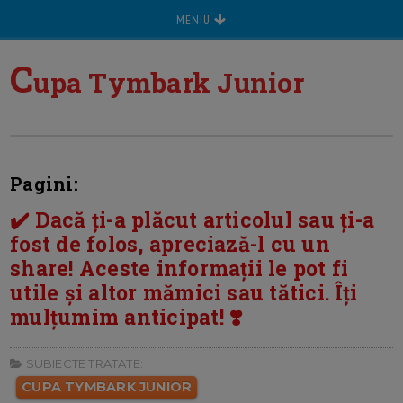
MENIU
C
upa Tymbark Junior
Pagini:
✔️ Dacă ți-a plăcut articolul sau ți-a
fost de folos, apreciază-l cu un
share! Aceste informații le pot fi
utile și altor mămici sau tătici. Îți
mulțumim anticipat! ❣️
SUBIECTE TRATATE:
CUPA TYMBARK JUNIOR