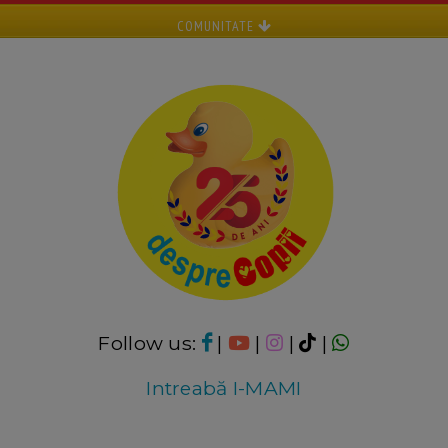
COMUNITATE
Follow us:
|
|
|
|
Intreabă I-MAMI