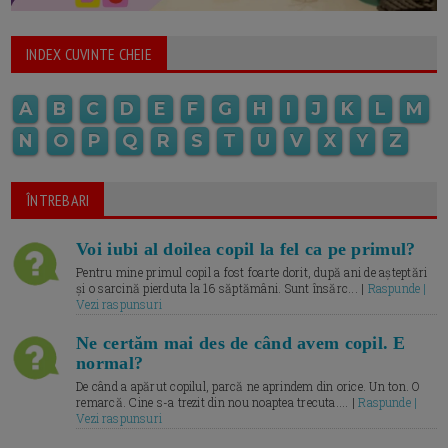
INDEX CUVINTE CHEIE
A
B
C
D
E
F
G
H
I
J
K
L
M
N
O
P
Q
R
S
T
U
V
X
Y
Z
ÎNTREBARI
Voi iubi al doilea copil la fel ca pe primul?
Pentru mine primul copil a fost foarte dorit, după ani de așteptări
și o sarcină pierduta la 16 săptămâni. Sunt însărc... |
Raspunde |
Vezi raspunsuri
Ne certăm mai des de când avem copil. E
normal?
De când a apărut copilul, parcă ne aprindem din orice. Un ton. O
remarcă. Cine s-a trezit din nou noaptea trecuta.... |
Raspunde |
Vezi raspunsuri