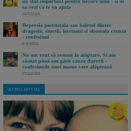
un sfat important pentru fiecare luna - si ai
sa vezi ca te va ajuta
10/7/2026
Depresia postnatala sau baletul dintre
dragoste, emotii, hormoni si oboseala crunta
- confesiuni
9/6/2026
Nu am vrut să renunț la alăptare. Si am
căutat până am găsit cauza durerii -
confesiunile unei mame care alăptează
27/3/2026
ULTIMILE ARTICOLE