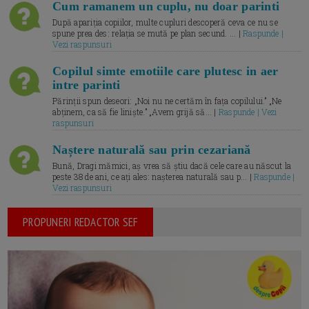
Cum ramanem un cuplu, nu doar parinti
După apariția copiilor, multe cupluri descoperă ceva ce nu se
spune prea des: relația se mută pe plan secund. ... |
Raspunde |
Vezi raspunsuri
Copilul simte emotiile care plutesc in aer
intre parinti
Părinții spun deseori: „Noi nu ne certăm în fața copilului.” „Ne
abținem, ca să fie liniște.” „Avem grijă să... |
Raspunde | Vezi
raspunsuri
Naștere naturală sau prin cezariană
Bună, Dragi mămici, aș vrea să știu dacă cele care au născut la
peste 38 de ani, ce ați ales: nașterea naturală sau p... |
Raspunde |
Vezi raspunsuri
PROPUNERI REDACTOR SEF