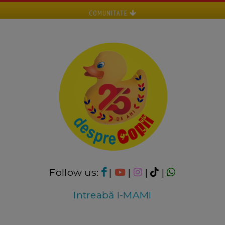
COMUNITATE
Follow us:
|
|
|
|
Intreabă I-MAMI