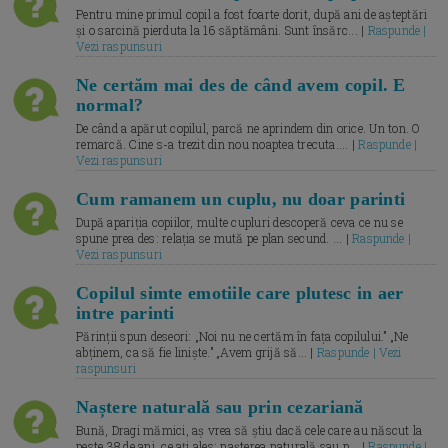
Pentru mine primul copil a fost foarte dorit, după ani de așteptări
și o sarcină pierduta la 16 săptămâni. Sunt însărc... |
Raspunde |
Vezi raspunsuri
Ne certăm mai des de când avem copil. E
normal?
De când a apărut copilul, parcă ne aprindem din orice. Un ton. O
remarcă. Cine s-a trezit din nou noaptea trecuta.... |
Raspunde |
Vezi raspunsuri
Cum ramanem un cuplu, nu doar parinti
După apariția copiilor, multe cupluri descoperă ceva ce nu se
spune prea des: relația se mută pe plan secund. ... |
Raspunde |
Vezi raspunsuri
Copilul simte emotiile care plutesc in aer
intre parinti
Părinții spun deseori: „Noi nu ne certăm în fața copilului.” „Ne
abținem, ca să fie liniște.” „Avem grijă să... |
Raspunde | Vezi
raspunsuri
Naștere naturală sau prin cezariană
Bună, Dragi mămici, aș vrea să știu dacă cele care au născut la
peste 38 de ani, ce ați ales: nașterea naturală sau p... |
Raspunde |