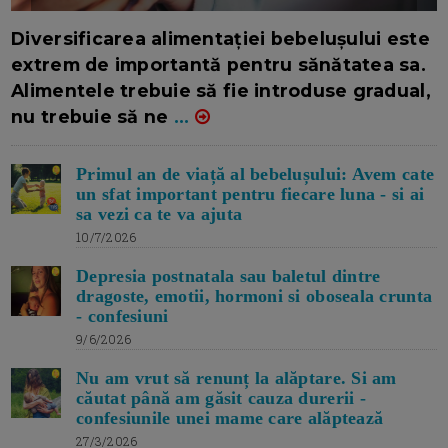
16/7/2026
AUTOR: EDITOR DC.
Diversificarea alimentației bebelușului este
extrem de importantă pentru sănătatea sa.
Alimentele trebuie să fie introduse gradual,
nu trebuie să ne
...
Primul an de viață al bebelușului: Avem cate
un sfat important pentru fiecare luna - si ai
sa vezi ca te va ajuta
10/7/2026
Depresia postnatala sau baletul dintre
dragoste, emotii, hormoni si oboseala crunta
- confesiuni
9/6/2026
Nu am vrut să renunț la alăptare. Si am
căutat până am găsit cauza durerii -
confesiunile unei mame care alăptează
27/3/2026