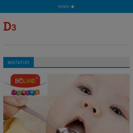
MENIU
D
3
NOUTATI D3