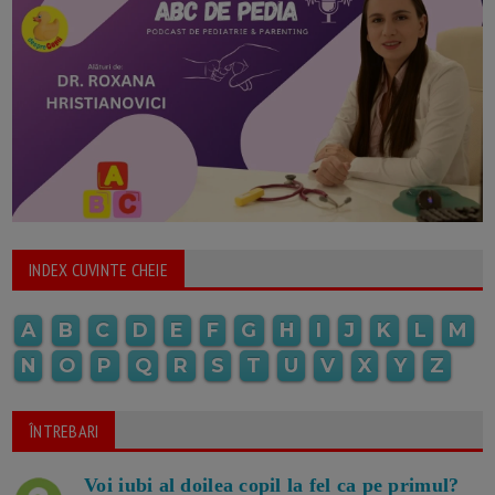
INDEX CUVINTE CHEIE
A
B
C
D
E
F
G
H
I
J
K
L
M
N
O
P
Q
R
S
T
U
V
X
Y
Z
ÎNTREBARI
Voi iubi al doilea copil la fel ca pe primul?