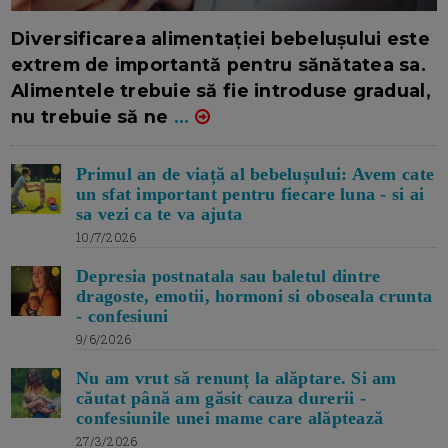
16/7/2026
AUTOR: EDITOR DC.
Diversificarea alimentației bebelușului este
extrem de importantă pentru sănătatea sa.
Alimentele trebuie să fie introduse gradual,
nu trebuie să ne
...
Primul an de viață al bebelușului: Avem cate
un sfat important pentru fiecare luna - si ai
sa vezi ca te va ajuta
10/7/2026
Depresia postnatala sau baletul dintre
dragoste, emotii, hormoni si oboseala crunta
- confesiuni
9/6/2026
Nu am vrut să renunț la alăptare. Si am
căutat până am găsit cauza durerii -
confesiunile unei mame care alăptează
27/3/2026