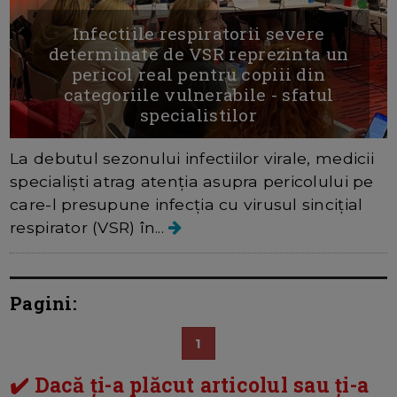
Infectiile respiratorii severe
determinate de VSR reprezinta un
pericol real pentru copiii din
categoriile vulnerabile - sfatul
specialistilor
La debutul sezonului infectiilor virale, medicii
specialiști atrag atenția asupra pericolului pe
care-l presupune infecția cu virusul sincițial
respirator (VSR) în...
Pagini:
1
✔️ Dacă ți-a plăcut articolul sau ți-a