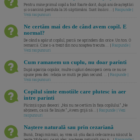
Pentru mine primul copil a fost foarte dorit, după ani de așteptări
și o sarcină pierduta la 16 săptămâni. Sunt însărc... |
Raspunde |
Vezi raspunsuri
Ne certăm mai des de când avem copil. E
normal?
De când a apărut copilul, parcă ne aprindem din orice. Un ton. O
remarcă. Cine s-a trezit din nou noaptea trecuta.... |
Raspunde |
Vezi raspunsuri
Cum ramanem un cuplu, nu doar parinti
După apariția copiilor, multe cupluri descoperă ceva ce nu se
spune prea des: relația se mută pe plan secund. ... |
Raspunde |
Vezi raspunsuri
Copilul simte emotiile care plutesc in aer
intre parinti
Părinții spun deseori: „Noi nu ne certăm în fața copilului.” „Ne
abținem, ca să fie liniște.” „Avem grijă să... |
Raspunde | Vezi
raspunsuri
Naștere naturală sau prin cezariană
Bună, Dragi mămici, aș vrea să știu dacă cele care au născut la
peste 38 de ani, ce ați ales: nașterea naturală sau p... |
Raspunde |