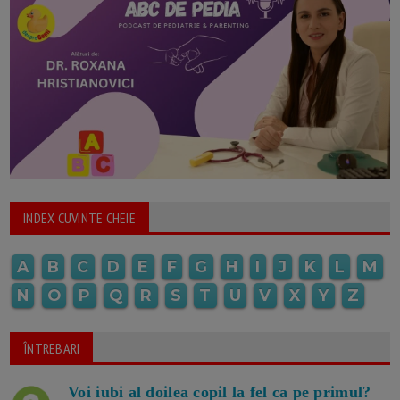
INDEX CUVINTE CHEIE
A
B
C
D
E
F
G
H
I
J
K
L
M
N
O
P
Q
R
S
T
U
V
X
Y
Z
ÎNTREBARI
Voi iubi al doilea copil la fel ca pe primul?