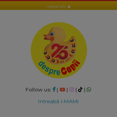
COMUNITATE
Follow us:
|
|
|
|
Intreabă I-MAMI