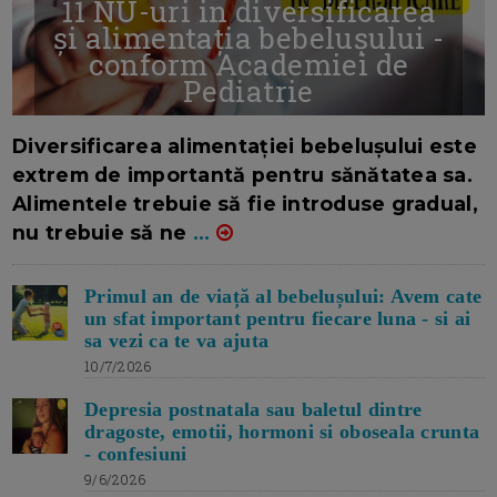
11 NU-uri in diversificarea
și alimentația bebelușului -
conform Academiei de
Pediatrie
16/7/2026
AUTOR: EDITOR DC.
Diversificarea alimentației bebelușului este
extrem de importantă pentru sănătatea sa.
Alimentele trebuie să fie introduse gradual,
nu trebuie să ne
...
Primul an de viață al bebelușului: Avem cate
un sfat important pentru fiecare luna - si ai
sa vezi ca te va ajuta
10/7/2026
Depresia postnatala sau baletul dintre
dragoste, emotii, hormoni si oboseala crunta
- confesiuni
9/6/2026