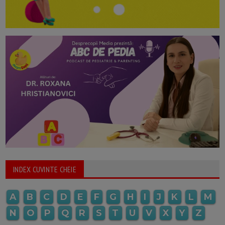
INDEX CUVINTE CHEIE
A
B
C
D
E
F
G
H
I
J
K
L
M
N
O
P
Q
R
S
T
U
V
X
Y
Z