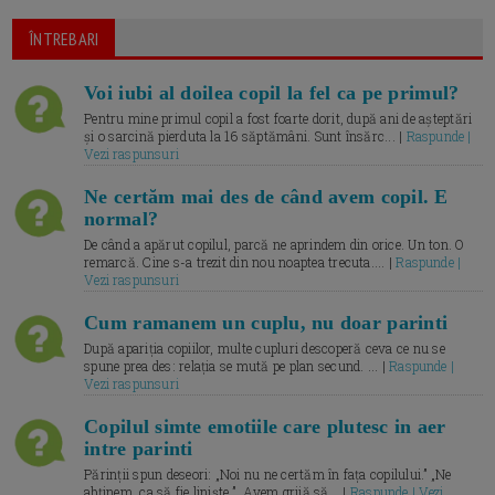
ÎNTREBARI
Voi iubi al doilea copil la fel ca pe primul?
Pentru mine primul copil a fost foarte dorit, după ani de așteptări
și o sarcină pierduta la 16 săptămâni. Sunt însărc... |
Raspunde |
Vezi raspunsuri
Ne certăm mai des de când avem copil. E
normal?
De când a apărut copilul, parcă ne aprindem din orice. Un ton. O
remarcă. Cine s-a trezit din nou noaptea trecuta.... |
Raspunde |
Vezi raspunsuri
Cum ramanem un cuplu, nu doar parinti
După apariția copiilor, multe cupluri descoperă ceva ce nu se
spune prea des: relația se mută pe plan secund. ... |
Raspunde |
Vezi raspunsuri
Copilul simte emotiile care plutesc in aer
intre parinti
Părinții spun deseori: „Noi nu ne certăm în fața copilului.” „Ne
abținem, ca să fie liniște.” „Avem grijă să... |
Raspunde | Vezi