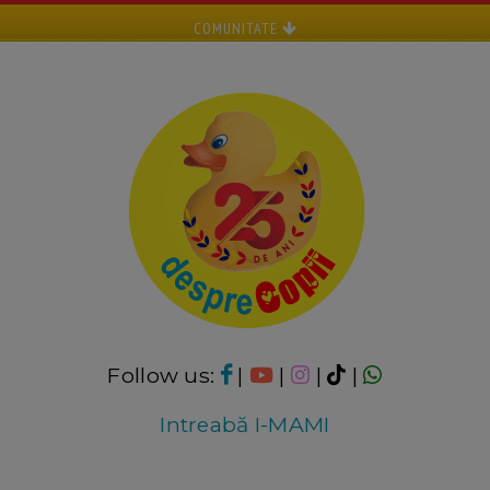
COMUNITATE
Follow us:
|
|
|
|
Intreabă I-MAMI