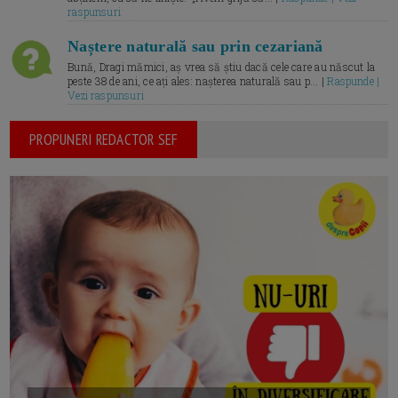
raspunsuri
Naștere naturală sau prin cezariană
Bună, Dragi mămici, aș vrea să știu dacă cele care au născut la
peste 38 de ani, ce ați ales: nașterea naturală sau p... |
Raspunde |
Vezi raspunsuri
PROPUNERI REDACTOR SEF