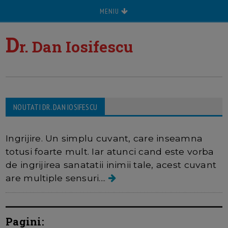
MENIU
D
r. Dan Iosifescu
NOUTATI DR. DAN IOSIFESCU
Ai o singura inima
Ingrijire. Un simplu cuvant, care inseamna
totusi foarte mult. Iar atunci cand este vorba
de ingrijirea sanatatii inimii tale, acest cuvant
are multiple sensuri....
Pagini: