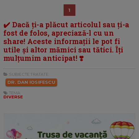
1
✔️ Dacă ți-a plăcut articolul sau ți-a
fost de folos, apreciază-l cu un
share! Aceste informații le pot fi
utile și altor mămici sau tătici. Îți
mulțumim anticipat! ❣️
SUBIECTE TRATATE:
DR. DAN IOSIFESCU
TEMA:
DIVERSE