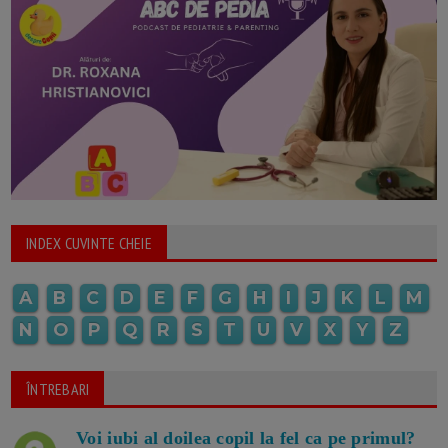
INDEX CUVINTE CHEIE
A
B
C
D
E
F
G
H
I
J
K
L
M
N
O
P
Q
R
S
T
U
V
X
Y
Z
ÎNTREBARI
Voi iubi al doilea copil la fel ca pe primul?