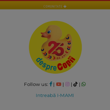
COMUNITATE
Follow us:
|
|
|
|
Intreabă I-MAMI