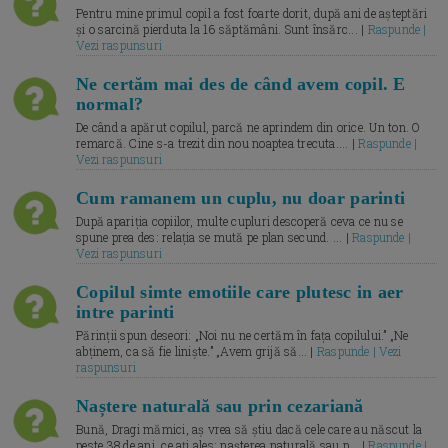
Pentru mine primul copil a fost foarte dorit, după ani de așteptări
și o sarcină pierduta la 16 săptămâni. Sunt însărc... |
Raspunde |
Vezi raspunsuri
Ne certăm mai des de când avem copil. E
normal?
De când a apărut copilul, parcă ne aprindem din orice. Un ton. O
remarcă. Cine s-a trezit din nou noaptea trecuta.... |
Raspunde |
Vezi raspunsuri
Cum ramanem un cuplu, nu doar parinti
După apariția copiilor, multe cupluri descoperă ceva ce nu se
spune prea des: relația se mută pe plan secund. ... |
Raspunde |
Vezi raspunsuri
Copilul simte emotiile care plutesc in aer
intre parinti
Părinții spun deseori: „Noi nu ne certăm în fața copilului.” „Ne
abținem, ca să fie liniște.” „Avem grijă să... |
Raspunde | Vezi
raspunsuri
Naștere naturală sau prin cezariană
Bună, Dragi mămici, aș vrea să știu dacă cele care au născut la
peste 38 de ani, ce ați ales: nașterea naturală sau p... |
Raspunde |