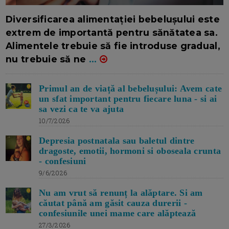
16/7/2026
AUTOR: EDITOR DC.
Diversificarea alimentației bebelușului este
extrem de importantă pentru sănătatea sa.
Alimentele trebuie să fie introduse gradual,
nu trebuie să ne
...
Primul an de viață al bebelușului: Avem cate
un sfat important pentru fiecare luna - si ai
sa vezi ca te va ajuta
10/7/2026
Depresia postnatala sau baletul dintre
dragoste, emotii, hormoni si oboseala crunta
- confesiuni
9/6/2026
Nu am vrut să renunț la alăptare. Si am
căutat până am găsit cauza durerii -
confesiunile unei mame care alăptează
27/3/2026