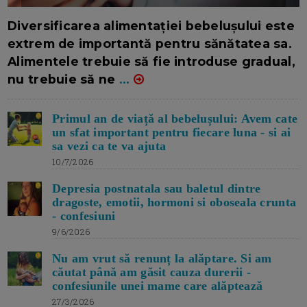
16/7/2026
AUTOR: EDITOR DC.
Diversificarea alimentației bebelușului este
extrem de importantă pentru sănătatea sa.
Alimentele trebuie să fie introduse gradual,
nu trebuie să ne
...
Primul an de viață al bebelușului: Avem cate
un sfat important pentru fiecare luna - si ai
sa vezi ca te va ajuta
10/7/2026
Depresia postnatala sau baletul dintre
dragoste, emotii, hormoni si oboseala crunta
- confesiuni
9/6/2026
Nu am vrut să renunț la alăptare. Si am
căutat până am găsit cauza durerii -
confesiunile unei mame care alăptează
27/3/2026