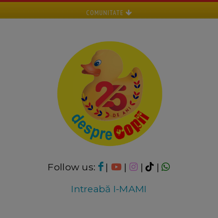
COMUNITATE
Follow us:
|
|
|
|
Intreabă I-MAMI