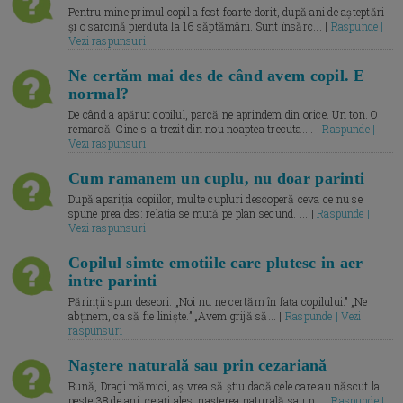
Pentru mine primul copil a fost foarte dorit, după ani de așteptări
și o sarcină pierduta la 16 săptămâni. Sunt însărc... |
Raspunde |
Vezi raspunsuri
Ne certăm mai des de când avem copil. E
normal?
De când a apărut copilul, parcă ne aprindem din orice. Un ton. O
remarcă. Cine s-a trezit din nou noaptea trecuta.... |
Raspunde |
Vezi raspunsuri
Cum ramanem un cuplu, nu doar parinti
După apariția copiilor, multe cupluri descoperă ceva ce nu se
spune prea des: relația se mută pe plan secund. ... |
Raspunde |
Vezi raspunsuri
Copilul simte emotiile care plutesc in aer
intre parinti
Părinții spun deseori: „Noi nu ne certăm în fața copilului.” „Ne
abținem, ca să fie liniște.” „Avem grijă să... |
Raspunde | Vezi
raspunsuri
Naștere naturală sau prin cezariană
Bună, Dragi mămici, aș vrea să știu dacă cele care au născut la
peste 38 de ani, ce ați ales: nașterea naturală sau p... |
Raspunde |