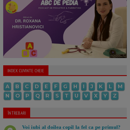
INDEX CUVINTE CHEIE
A
B
C
D
E
F
G
H
I
J
K
L
M
N
O
P
Q
R
S
T
U
V
X
Y
Z
ÎNTREBARI
Voi iubi al doilea copil la fel ca pe primul?