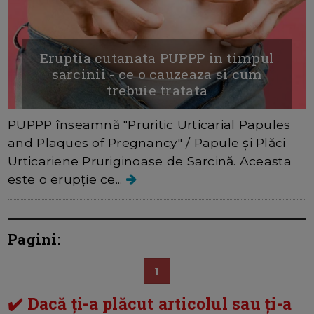
Eruptia cutanata PUPPP in timpul
sarcinii - ce o cauzeaza si cum
trebuie tratata
PUPPP înseamnă "Pruritic Urticarial Papules
and Plaques of Pregnancy" / Papule şi Plăci
Urticariene Pruriginoase de Sarcină. Aceasta
este o erupție ce...
Pagini:
1
✔️ Dacă ți-a plăcut articolul sau ți-a