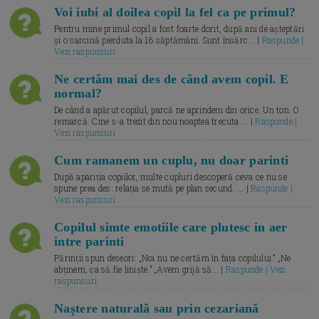
Voi iubi al doilea copil la fel ca pe primul?
Pentru mine primul copil a fost foarte dorit, după ani de așteptări
și o sarcină pierduta la 16 săptămâni. Sunt însărc... |
Raspunde |
Vezi raspunsuri
Ne certăm mai des de când avem copil. E
normal?
De când a apărut copilul, parcă ne aprindem din orice. Un ton. O
remarcă. Cine s-a trezit din nou noaptea trecuta.... |
Raspunde |
Vezi raspunsuri
Cum ramanem un cuplu, nu doar parinti
După apariția copiilor, multe cupluri descoperă ceva ce nu se
spune prea des: relația se mută pe plan secund. ... |
Raspunde |
Vezi raspunsuri
Copilul simte emotiile care plutesc in aer
intre parinti
Părinții spun deseori: „Noi nu ne certăm în fața copilului.” „Ne
abținem, ca să fie liniște.” „Avem grijă să... |
Raspunde | Vezi
raspunsuri
Naștere naturală sau prin cezariană