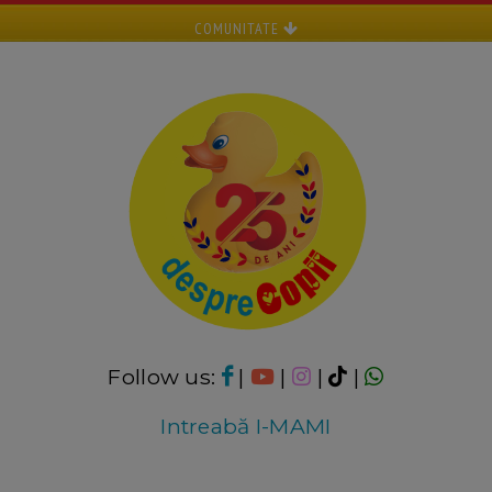
COMUNITATE
Follow us:
|
|
|
|
Intreabă I-MAMI