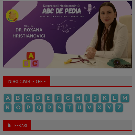
INDEX CUVINTE CHEIE
A
B
C
D
E
F
G
H
I
J
K
L
M
N
O
P
Q
R
S
T
U
V
X
Y
Z
ÎNTREBARI