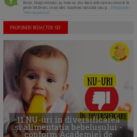
Bună, Dragi mămici, aș vrea să știu dacă cele care au născut la
peste 38 de ani, ce ați ales: nașterea naturală sau p... |
Raspunde |
Vezi raspunsuri
PROPUNERI REDACTOR SEF
11 NU-uri in diversificarea
și alimentația bebelușului -
conform Academiei de