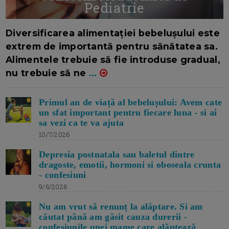
Pediatrie
16/7/2026
AUTOR: EDITOR DC.
Diversificarea alimentației bebelușului este
extrem de importantă pentru sănătatea sa.
Alimentele trebuie să fie introduse gradual,
nu trebuie să ne
...
Primul an de viață al bebelușului: Avem cate
un sfat important pentru fiecare luna - si ai
sa vezi ca te va ajuta
10/7/2026
Depresia postnatala sau baletul dintre
dragoste, emotii, hormoni si oboseala crunta
- confesiuni
9/6/2026
Nu am vrut să renunț la alăptare. Si am
căutat până am găsit cauza durerii -
confesiunile unei mame care alăptează