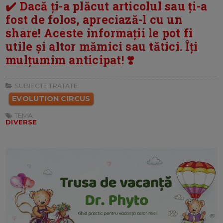
✔️ Dacă ți-a plăcut articolul sau ți-a
fost de folos, apreciază-l cu un
share! Aceste informații le pot fi
utile și altor mămici sau tătici. Îți
mulțumim anticipat! ❣️
SUBIECTE TRATATE:
EVOLUTION CIRCUS
TEMA:
DIVERSE