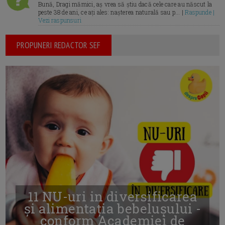
Bună, Dragi mămici, aș vrea să știu dacă cele care au născut la
peste 38 de ani, ce ați ales: nașterea naturală sau p... |
Raspunde |
Vezi raspunsuri
PROPUNERI REDACTOR SEF
11 NU-uri in diversificarea
și alimentația bebelușului -
conform Academiei de