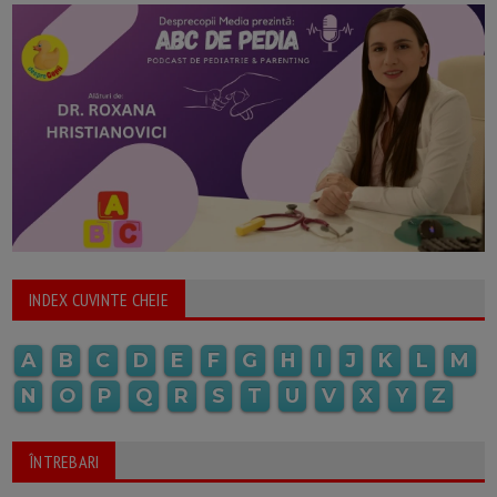
INDEX CUVINTE CHEIE
A
B
C
D
E
F
G
H
I
J
K
L
M
N
O
P
Q
R
S
T
U
V
X
Y
Z
ÎNTREBARI