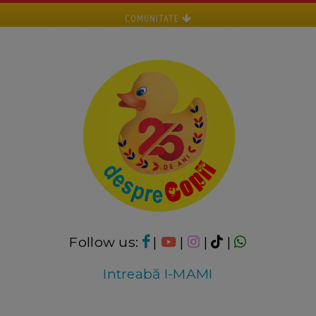
COMUNITATE
Follow us:
|
|
|
|
Intreabă I-MAMI