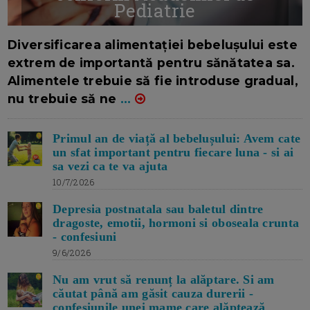
Pediatrie
16/7/2026
AUTOR: EDITOR DC.
Diversificarea alimentației bebelușului este
extrem de importantă pentru sănătatea sa.
Alimentele trebuie să fie introduse gradual,
nu trebuie să ne
...
Primul an de viață al bebelușului: Avem cate
un sfat important pentru fiecare luna - si ai
sa vezi ca te va ajuta
10/7/2026
Depresia postnatala sau baletul dintre
dragoste, emotii, hormoni si oboseala crunta
- confesiuni
9/6/2026
Nu am vrut să renunț la alăptare. Si am
căutat până am găsit cauza durerii -
confesiunile unei mame care alăptează