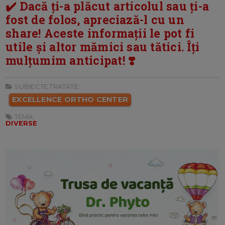
✔️ Dacă ți-a plăcut articolul sau ți-a
fost de folos, apreciază-l cu un
share! Aceste informații le pot fi
utile și altor mămici sau tătici. Îți
mulțumim anticipat! ❣️
SUBIECTE TRATATE:
EXCELLENCE ORTHO CENTER
TEMA:
DIVERSE