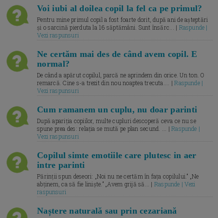
Voi iubi al doilea copil la fel ca pe primul?
Pentru mine primul copil a fost foarte dorit, după ani de așteptări
și o sarcină pierduta la 16 săptămâni. Sunt însărc... |
Raspunde |
Vezi raspunsuri
Ne certăm mai des de când avem copil. E
normal?
De când a apărut copilul, parcă ne aprindem din orice. Un ton. O
remarcă. Cine s-a trezit din nou noaptea trecuta.... |
Raspunde |
Vezi raspunsuri
Cum ramanem un cuplu, nu doar parinti
După apariția copiilor, multe cupluri descoperă ceva ce nu se
spune prea des: relația se mută pe plan secund. ... |
Raspunde |
Vezi raspunsuri
Copilul simte emotiile care plutesc in aer
intre parinti
Părinții spun deseori: „Noi nu ne certăm în fața copilului.” „Ne
abținem, ca să fie liniște.” „Avem grijă să... |
Raspunde | Vezi
raspunsuri
Naștere naturală sau prin cezariană