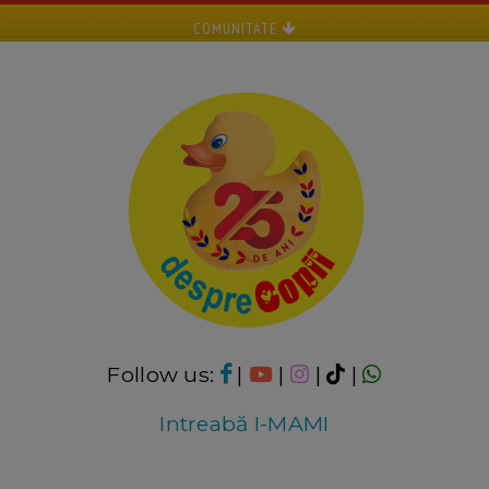
COMUNITATE
Follow us:
|
|
|
|
Intreabă I-MAMI