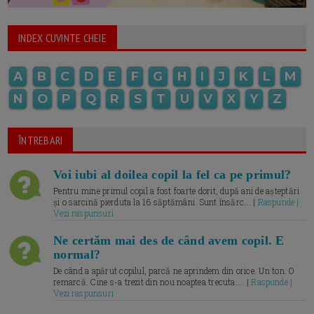
INDEX CUVINTE CHEIE
A
B
C
D
E
F
G
H
I
J
K
L
M
N
O
P
Q
R
S
T
U
V
X
Y
Z
ÎNTREBARI
Voi iubi al doilea copil la fel ca pe primul?
Pentru mine primul copil a fost foarte dorit, după ani de așteptări
și o sarcină pierduta la 16 săptămâni. Sunt însărc... |
Raspunde |
Vezi raspunsuri
Ne certăm mai des de când avem copil. E
normal?
De când a apărut copilul, parcă ne aprindem din orice. Un ton. O
remarcă. Cine s-a trezit din nou noaptea trecuta.... |
Raspunde |
Vezi raspunsuri