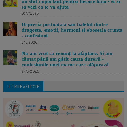
un sfat important pentru fiecare luna - si ai
sa vezi ca te va ajuta
10/7/2026
Depresia postnatala sau baletul dintre
dragoste, emotii, hormoni si oboseala crunta
- confesiuni
9/6/2026
Nu am vrut să renunț la alăptare. Si am
căutat până am găsit cauza durerii -
confesiunile unei mame care alăptează
27/3/2026
ULTIMILE ARTICOLE