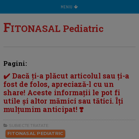
MENIU
F
ITONASAL Pediatric
Pagini:
✔️ Dacă ți-a plăcut articolul sau ți-a
fost de folos, apreciază-l cu un
share! Aceste informații le pot fi
utile și altor mămici sau tătici. Îți
mulțumim anticipat! ❣️
SUBIECTE TRATATE:
FITONASAL PEDIATRIC