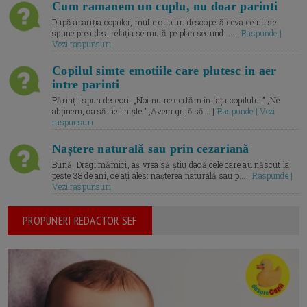
Cum ramanem un cuplu, nu doar parinti
După apariția copiilor, multe cupluri descoperă ceva ce nu se
spune prea des: relația se mută pe plan secund. ... |
Raspunde |
Vezi raspunsuri
Copilul simte emotiile care plutesc in aer
intre parinti
Părinții spun deseori: „Noi nu ne certăm în fața copilului.” „Ne
abținem, ca să fie liniște.” „Avem grijă să... |
Raspunde | Vezi
raspunsuri
Naștere naturală sau prin cezariană
Bună, Dragi mămici, aș vrea să știu dacă cele care au născut la
peste 38 de ani, ce ați ales: nașterea naturală sau p... |
Raspunde |
Vezi raspunsuri
PROPUNERI REDACTOR SEF