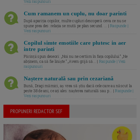
Vezi raspunsuri
Cum ramanem un cuplu, nu doar parinti
După apariția copiilor, multe cupluri descoperă ceva ce nu se
spune prea des: relația se mută pe plan secund. ... |
Raspunde |
Vezi raspunsuri
Copilul simte emotiile care plutesc in aer
intre parinti
Părinții spun deseori: „Noi nu ne certăm în fața copilului.” „Ne
abținem, ca să fie liniște.” „Avem grijă să... |
Raspunde | Vezi
raspunsuri
Naștere naturală sau prin cezariană
Bună, Dragi mămici, aș vrea să știu dacă cele care au născut la
peste 38 de ani, ce ați ales: nașterea naturală sau p... |
Raspunde |
Vezi raspunsuri
PROPUNERI REDACTOR SEF