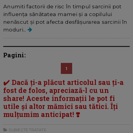
Anumiti factorii de risc în timpul sarcinii pot
influența sănătatea mamei și a copilului
nenăscut și pot afecta desfășurarea sarcinii în
moduri...
Pagini:
1
✔️ Dacă ți-a plăcut articolul sau ți-a
fost de folos, apreciază-l cu un
share! Aceste informații le pot fi
utile și altor mămici sau tătici. Îți
mulțumim anticipat! ❣️
SUBIECTE TRATATE: