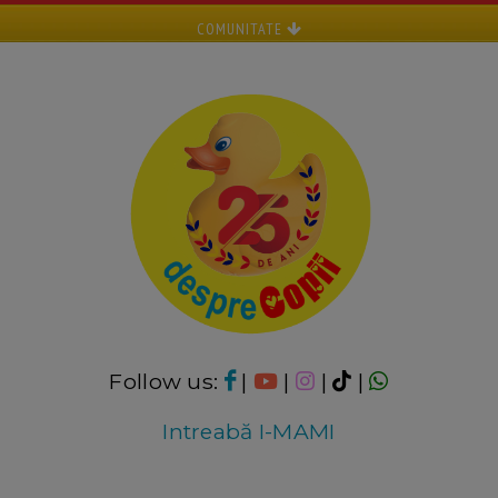
COMUNITATE
Follow us:
|
|
|
|
Intreabă I-MAMI