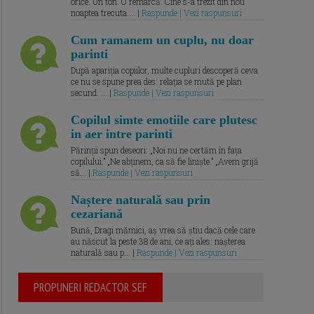
orice. Un ton. O remarcă. Cine s-a trezit din nou
noaptea trecuta.... |
Raspunde | Vezi raspunsuri
Cum ramanem un cuplu, nu doar
parinti
După apariția copiilor, multe cupluri descoperă ceva
ce nu se spune prea des: relația se mută pe plan
secund. ... |
Raspunde | Vezi raspunsuri
Copilul simte emotiile care plutesc
in aer intre parinti
Părinții spun deseori: „Noi nu ne certăm în fața
copilului.” „Ne abținem, ca să fie liniște.” „Avem grijă
să... |
Raspunde | Vezi raspunsuri
Naștere naturală sau prin
cezariană
Bună, Dragi mămici, aș vrea să știu dacă cele care
au născut la peste 38 de ani, ce ați ales: nașterea
naturală sau p... |
Raspunde | Vezi raspunsuri
PROPUNERI REDACTOR SEF