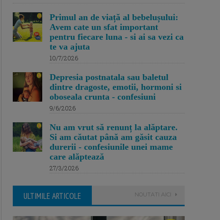
Primul an de viață al bebelușului:
Avem cate un sfat important
pentru fiecare luna - si ai sa vezi ca
te va ajuta
10/7/2026
Depresia postnatala sau baletul
dintre dragoste, emotii, hormoni si
oboseala crunta - confesiuni
9/6/2026
Nu am vrut să renunț la alăptare.
Si am căutat până am găsit cauza
durerii - confesiunile unei mame
care alăptează
27/3/2026
ULTIMILE ARTICOLE
NOUTATI AICI