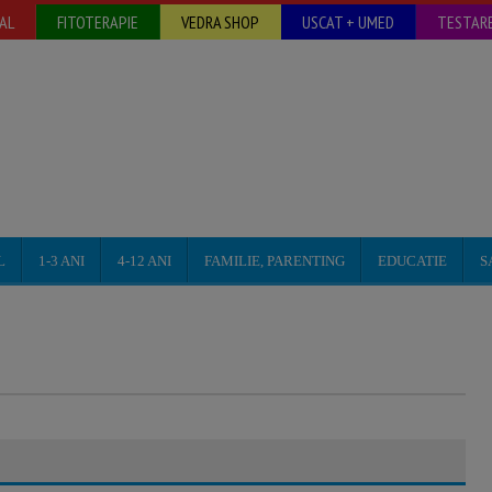
AL
FITOTERAPIE
VEDRA SHOP
USCAT + UMED
TESTARE
L
1-3 ANI
4-12 ANI
FAMILIE, PARENTING
EDUCATIE
S