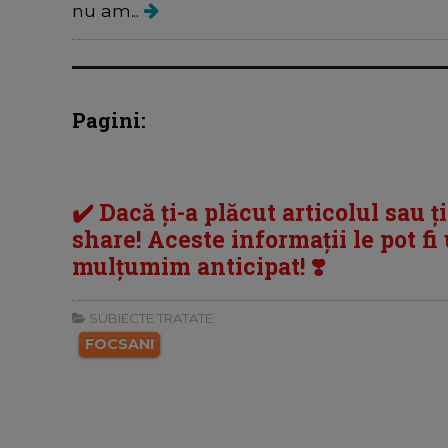
nu am...
Pagini:
✔️ Dacă ți-a plăcut articolul sau ț
share! Aceste informații le pot fi u
mulțumim anticipat! ❣️
SUBIECTE TRATATE:
FOCSANI