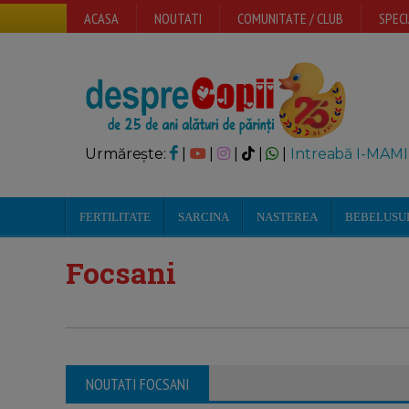
ACASA
NOUTATI
COMUNITATE / CLUB
SPECI
Urmărește:
|
|
|
|
|
Intreabă I-MAMI
FERTILITATE
SARCINA
NASTEREA
BEBELUSU
Focsani
NOUTATI FOCSANI