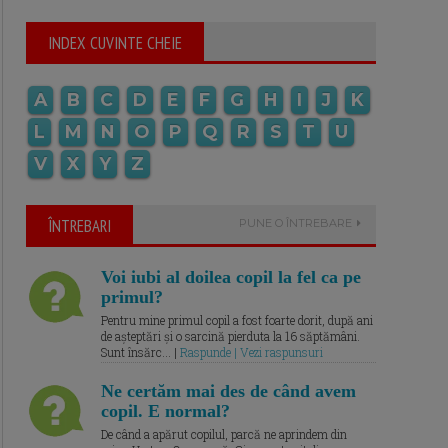
INDEX CUVINTE CHEIE
A
B
C
D
E
F
G
H
I
J
K
L
M
N
O
P
Q
R
S
T
U
V
X
Y
Z
ÎNTREBARI
PUNE O ÎNTREBARE
Voi iubi al doilea copil la fel ca pe
primul?
Pentru mine primul copil a fost foarte dorit, după ani
de așteptări și o sarcină pierduta la 16 săptămâni.
Sunt însărc... |
Raspunde | Vezi raspunsuri
Ne certăm mai des de când avem
copil. E normal?
De când a apărut copilul, parcă ne aprindem din