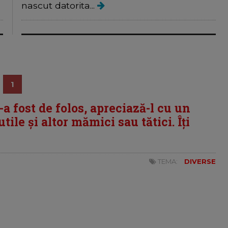
nascut datorita...
1
i-a fost de folos, apreciază-l cu un
tile și altor mămici sau tătici. Îți
TEMA:
DIVERSE