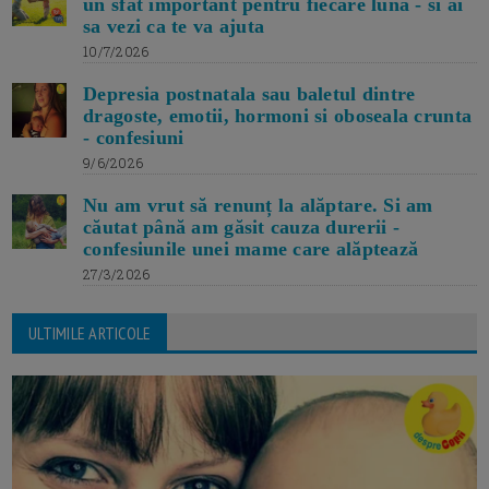
un sfat important pentru fiecare luna - si ai
sa vezi ca te va ajuta
10/7/2026
Depresia postnatala sau baletul dintre
dragoste, emotii, hormoni si oboseala crunta
- confesiuni
9/6/2026
Nu am vrut să renunț la alăptare. Si am
căutat până am găsit cauza durerii -
confesiunile unei mame care alăptează
27/3/2026
ULTIMILE ARTICOLE