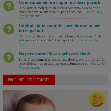
Cum ramanem un cuplu, nu doar parinti
După apariția copiilor, multe cupluri descoperă ceva ce nu se
spune prea des: relația se mută pe plan secund. ... |
Raspunde |
Vezi raspunsuri
Copilul simte emotiile care plutesc in aer
intre parinti
Părinții spun deseori: „Noi nu ne certăm în fața copilului.” „Ne
abținem, ca să fie liniște.” „Avem grijă să... |
Raspunde | Vezi
raspunsuri
Naștere naturală sau prin cezariană
Bună, Dragi mămici, aș vrea să știu dacă cele care au născut la
peste 38 de ani, ce ați ales: nașterea naturală sau p... |
Raspunde |
Vezi raspunsuri
PROPUNERI REDACTOR SEF