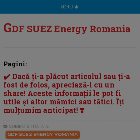
MENIU
G
DF SUEZ Energy Romania
Pagini:
✔️ Dacă ți-a plăcut articolul sau ți-a
fost de folos, apreciază-l cu un
share! Aceste informații le pot fi
utile și altor mămici sau tătici. Îți
mulțumim anticipat! ❣️
SUBIECTE TRATATE:
GDF SUEZ ENERGY ROMANIA