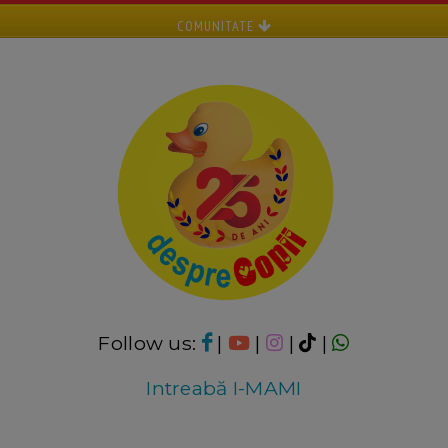
COMUNITATE
Follow us:
|
|
|
|
Intreabă I-MAMI