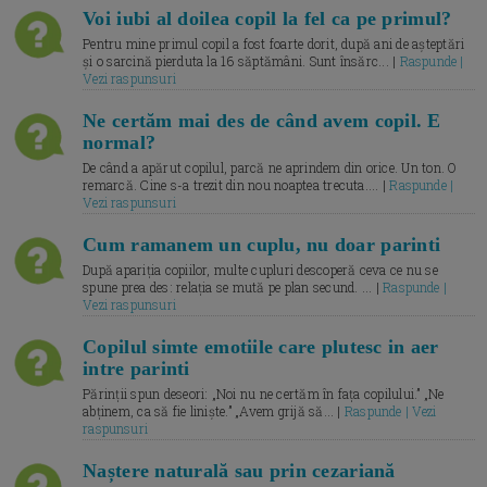
Voi iubi al doilea copil la fel ca pe primul?
Pentru mine primul copil a fost foarte dorit, după ani de așteptări
și o sarcină pierduta la 16 săptămâni. Sunt însărc... |
Raspunde |
Vezi raspunsuri
Ne certăm mai des de când avem copil. E
normal?
De când a apărut copilul, parcă ne aprindem din orice. Un ton. O
remarcă. Cine s-a trezit din nou noaptea trecuta.... |
Raspunde |
Vezi raspunsuri
Cum ramanem un cuplu, nu doar parinti
După apariția copiilor, multe cupluri descoperă ceva ce nu se
spune prea des: relația se mută pe plan secund. ... |
Raspunde |
Vezi raspunsuri
Copilul simte emotiile care plutesc in aer
intre parinti
Părinții spun deseori: „Noi nu ne certăm în fața copilului.” „Ne
abținem, ca să fie liniște.” „Avem grijă să... |
Raspunde | Vezi
raspunsuri
Naștere naturală sau prin cezariană