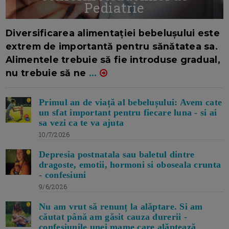
Pediatrie
16/7/2026
AUTOR: EDITOR DC.
Diversificarea alimentației bebelușului este
extrem de importantă pentru sănătatea sa.
Alimentele trebuie să fie introduse gradual,
nu trebuie să ne
...
Primul an de viață al bebelușului: Avem cate
un sfat important pentru fiecare luna - si ai
sa vezi ca te va ajuta
10/7/2026
Depresia postnatala sau baletul dintre
dragoste, emotii, hormoni si oboseala crunta
- confesiuni
9/6/2026
Nu am vrut să renunț la alăptare. Si am
căutat până am găsit cauza durerii -
confesiunile unei mame care alăptează