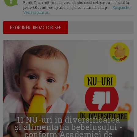
Bună, Dragi mămici, aș vrea să știu dacă cele care au născut la
peste 38 de ani, ce ați ales: nașterea naturală sau p... |
Raspunde |
Vezi raspunsuri
PROPUNERI REDACTOR SEF
11 NU-uri in diversificarea
și alimentația bebelușului -
conform Academiei de