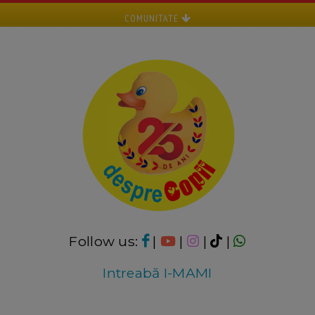
COMUNITATE
Follow us:
|
|
|
|
Intreabă I-MAMI