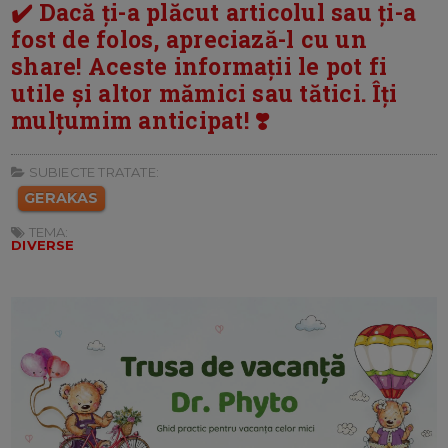
✔️ Dacă ți-a plăcut articolul sau ți-a
fost de folos, apreciază-l cu un
share! Aceste informații le pot fi
utile și altor mămici sau tătici. Îți
mulțumim anticipat! ❣️
SUBIECTE TRATATE:
GERAKAS
TEMA:
DIVERSE