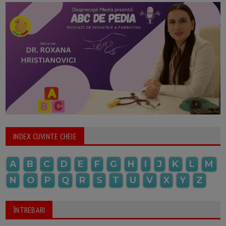
INDEX CUVINTE CHEIE
A
B
C
D
E
F
G
H
I
J
K
L
M
N
O
P
Q
R
S
T
U
V
X
Y
Z
ÎNTREBARI