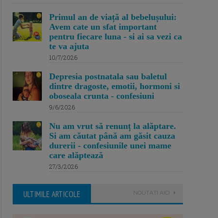
Primul an de viață al bebelușului:
Avem cate un sfat important
pentru fiecare luna - si ai sa vezi ca
te va ajuta
10/7/2026
Depresia postnatala sau baletul
dintre dragoste, emotii, hormoni si
oboseala crunta - confesiuni
9/6/2026
Nu am vrut să renunț la alăptare.
Si am căutat până am găsit cauza
durerii - confesiunile unei mame
care alăptează
27/3/2026
ULTIMILE ARTICOLE
NOUTATI AICI