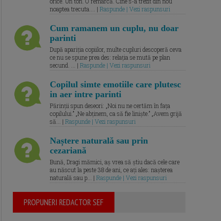
orice. Un ton. O remarcă. Cine s-a trezit din nou
noaptea trecuta.... |
Raspunde | Vezi raspunsuri
Cum ramanem un cuplu, nu doar
parinti
După apariția copiilor, multe cupluri descoperă ceva
ce nu se spune prea des: relația se mută pe plan
secund. ... |
Raspunde | Vezi raspunsuri
Copilul simte emotiile care plutesc
in aer intre parinti
Părinții spun deseori: „Noi nu ne certăm în fața
copilului.” „Ne abținem, ca să fie liniște.” „Avem grijă
să... |
Raspunde | Vezi raspunsuri
Naștere naturală sau prin
cezariană
Bună, Dragi mămici, aș vrea să știu dacă cele care
au născut la peste 38 de ani, ce ați ales: nașterea
naturală sau p... |
Raspunde | Vezi raspunsuri
PROPUNERI REDACTOR SEF