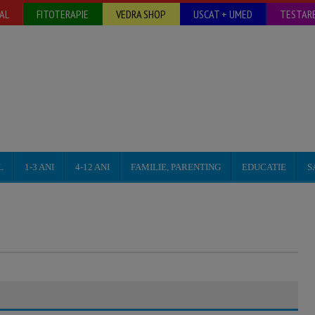
AL
FITOTERAPIE
VEDRA SHOP
USCAT + UMED
TESTARE
L
1-3 ANI
4-12 ANI
FAMILIE, PARENTING
EDUCATIE
S