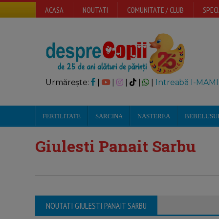
ACASA
NOUTATI
COMUNITATE / CLUB
SPECI
Urmărește:
|
|
|
|
|
Intreabă I-MAMI
FERTILITATE
SARCINA
NASTEREA
BEBELUSU
Giulesti Panait Sarbu
NOUTATI GIULESTI PANAIT SARBU