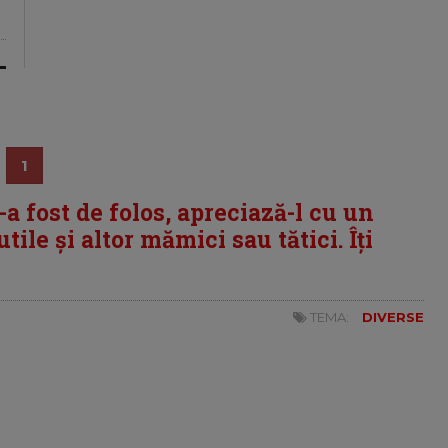
1
i-a fost de folos, apreciază-l cu un
tile și altor mămici sau tătici. Îți
TEMA:
DIVERSE