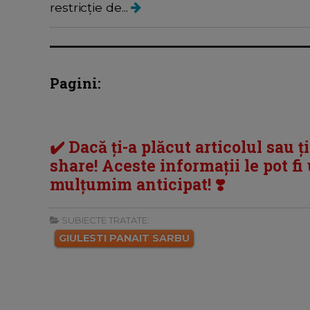
restricție de...
Pagini:
✔️ Dacă ți-a plăcut articolul sau ț
share! Aceste informații le pot fi u
mulțumim anticipat! ❣️
SUBIECTE TRATATE:
GIULESTI PANAIT SARBU