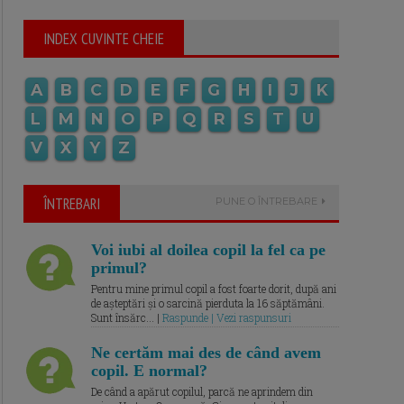
INDEX CUVINTE CHEIE
A
B
C
D
E
F
G
H
I
J
K
L
M
N
O
P
Q
R
S
T
U
V
X
Y
Z
ÎNTREBARI
PUNE O ÎNTREBARE
Voi iubi al doilea copil la fel ca pe
primul?
Pentru mine primul copil a fost foarte dorit, după ani
de așteptări și o sarcină pierduta la 16 săptămâni.
Sunt însărc... |
Raspunde | Vezi raspunsuri
Ne certăm mai des de când avem
copil. E normal?
De când a apărut copilul, parcă ne aprindem din