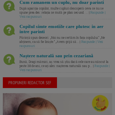
Cum ramanem un cuplu, nu doar parinti
După apariția copiilor, multe cupluri descoperă ceva ce nu se
spune prea des: relația se mută pe plan secund. ... |
Raspunde |
Vezi raspunsuri
Copilul simte emotiile care plutesc in aer
intre parinti
Părinții spun deseori: „Noi nu ne certăm în fața copilului.” „Ne
abținem, ca să fie liniște.” „Avem grijă să... |
Raspunde | Vezi
raspunsuri
Naștere naturală sau prin cezariană
Bună, Dragi mămici, aș vrea să știu dacă cele care au născut la
peste 38 de ani, ce ați ales: nașterea naturală sau p... |
Raspunde |
Vezi raspunsuri
PROPUNERI REDACTOR SEF