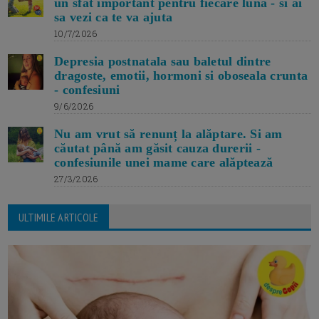
un sfat important pentru fiecare luna - si ai
sa vezi ca te va ajuta
10/7/2026
Depresia postnatala sau baletul dintre
dragoste, emotii, hormoni si oboseala crunta
- confesiuni
9/6/2026
Nu am vrut să renunț la alăptare. Si am
căutat până am găsit cauza durerii -
confesiunile unei mame care alăptează
27/3/2026
ULTIMILE ARTICOLE