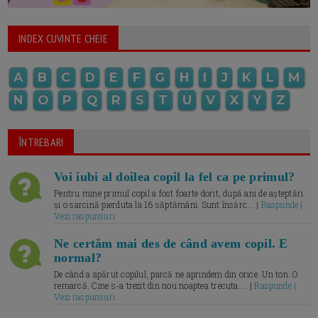
INDEX CUVINTE CHEIE
A
B
C
D
E
F
G
H
I
J
K
L
M
N
O
P
Q
R
S
T
U
V
X
Y
Z
ÎNTREBARI
Voi iubi al doilea copil la fel ca pe primul?
Pentru mine primul copil a fost foarte dorit, după ani de așteptări
și o sarcină pierduta la 16 săptămâni. Sunt însărc... |
Raspunde |
Vezi raspunsuri
Ne certăm mai des de când avem copil. E
normal?
De când a apărut copilul, parcă ne aprindem din orice. Un ton. O
remarcă. Cine s-a trezit din nou noaptea trecuta.... |
Raspunde |
Vezi raspunsuri