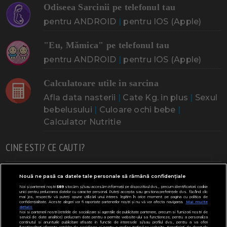
Odiseea Sarcinii pe telefonul tau
pentru ANDROID
|
pentru IOS (Apple)
"Eu, Mămica" pe telefonul tau
pentru ANDROID
|
pentru IOS (Apple)
Calculatoare utile in sarcina
Afla data nasterii
|
Cate Kg. in plus
|
Sexul
bebelusului
|
Culoare ochi bebe
|
Calculator Nutritie
CINE ESTI? CE CAUTI?
Doresc un copil
Adoptia
Probleme cu sarcina
Nouă ne pasă ca datele tale personale să rămână confidențiale
Noi și partenerii noștri
589
stocăm și/sau accesăm informații pe dispozitivul dvs., precum identificatorii cookie
Urmeaza sa nasc
Probleme alaptare
Bebe plange
unici pentru prelucrarea datelor cu caracter personal. Puteți accepta sau gestiona preferințele dvs. făcând clic
mai jos, respectiv vă puteți opune utilizării unui interes legitim în orice moment pe pagina cu politica de
confidențialitate. Aceste alegeri vor fi raportate partenerilor noștri și nu vă vor afecta navigarea.
Mai multe
Bebe febra
Caut bona
Cresa, Gradinta
detalii
Noi si partenerii nostri (retelele de socializare si agentiile de publicitate partenere, precum si furnizorii nostri de
servicii de date analitice) prelucram date pentru a permite website-ului sa functioneze, pentru a personaliza
Mergem la scoala
Copil bolnav
Copii cu nevoi speciale
continutul si anunturile publicitare afisate in functie de interesele si/sau profilul dvs., pentru a va oferi