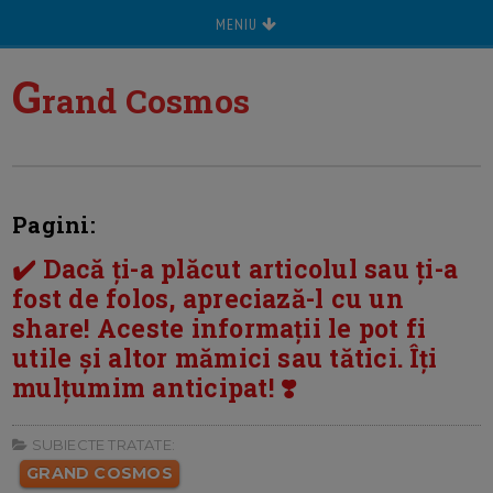
MENIU
G
rand Cosmos
Pagini:
✔️ Dacă ți-a plăcut articolul sau ți-a
fost de folos, apreciază-l cu un
share! Aceste informații le pot fi
utile și altor mămici sau tătici. Îți
mulțumim anticipat! ❣️
SUBIECTE TRATATE:
GRAND COSMOS