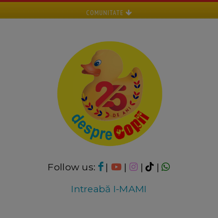
COMUNITATE
Follow us:
|
|
|
|
Intreabă I-MAMI