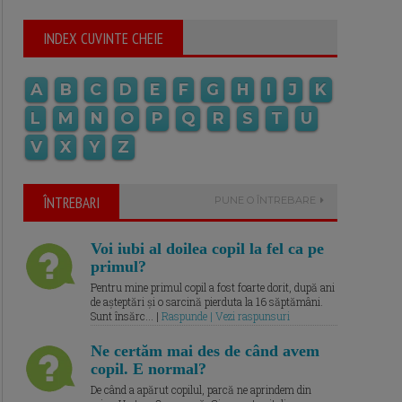
INDEX CUVINTE CHEIE
A
B
C
D
E
F
G
H
I
J
K
L
M
N
O
P
Q
R
S
T
U
V
X
Y
Z
ÎNTREBARI
PUNE O ÎNTREBARE
Voi iubi al doilea copil la fel ca pe
primul?
Pentru mine primul copil a fost foarte dorit, după ani
de așteptări și o sarcină pierduta la 16 săptămâni.
Sunt însărc... |
Raspunde | Vezi raspunsuri
Ne certăm mai des de când avem
copil. E normal?
De când a apărut copilul, parcă ne aprindem din