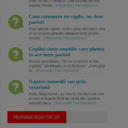
orice. Un ton. O remarcă. Cine s-a trezit din nou
noaptea trecuta.... |
Raspunde | Vezi raspunsuri
Cum ramanem un cuplu, nu doar
parinti
După apariția copiilor, multe cupluri descoperă ceva
ce nu se spune prea des: relația se mută pe plan
secund. ... |
Raspunde | Vezi raspunsuri
Copilul simte emotiile care plutesc
in aer intre parinti
Părinții spun deseori: „Noi nu ne certăm în fața
copilului.” „Ne abținem, ca să fie liniște.” „Avem grijă
să... |
Raspunde | Vezi raspunsuri
Naștere naturală sau prin
cezariană
Bună, Dragi mămici, aș vrea să știu dacă cele care
au născut la peste 38 de ani, ce ați ales: nașterea
naturală sau p... |
Raspunde | Vezi raspunsuri
PROPUNERI REDACTOR SEF