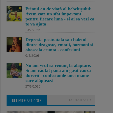
Primul an de viață al bebelușului:
Avem cate un sfat important
pentru fiecare luna - si ai sa vezi ca
te va ajuta
10/7/2026
Depresia postnatala sau baletul
dintre dragoste, emotii, hormoni si
oboseala crunta - confesiuni
9/6/2026
Nu am vrut să renunț la alăptare.
Si am căutat până am găsit cauza
durerii - confesiunile unei mame
care alăptează
27/3/2026
ULTIMILE ARTICOLE
NOUTATI AICI