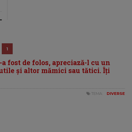
1
i-a fost de folos, apreciază-l cu un
tile și altor mămici sau tătici. Îți
TEMA:
DIVERSE