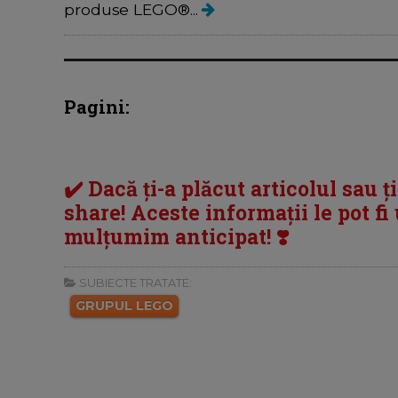
produse LEGO®...
Pagini:
✔️ Dacă ți-a plăcut articolul sau ț
share! Aceste informații le pot fi u
mulțumim anticipat! ❣️
SUBIECTE TRATATE:
GRUPUL LEGO