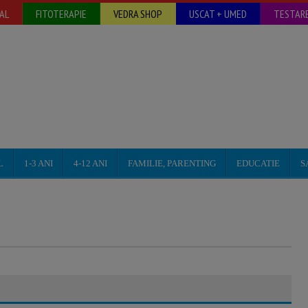
AL
FITOTERAPIE
VEDRA SHOP
USCAT + UMED
TESTARE
L
1-3 ANI
4-12 ANI
FAMILIE, PARENTING
EDUCATIE
S