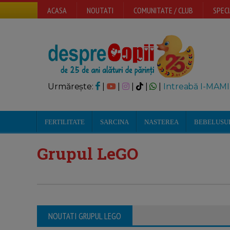
ACASA
NOUTATI
COMUNITATE / CLUB
SPECI
Urmărește:
|
|
|
|
|
Intreabă I-MAMI
FERTILITATE
SARCINA
NASTEREA
BEBELUSU
Grupul LeGO
NOUTATI GRUPUL LEGO