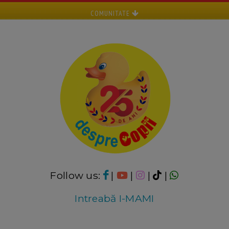
COMUNITATE
Follow us:
|
|
|
|
Intreabă I-MAMI