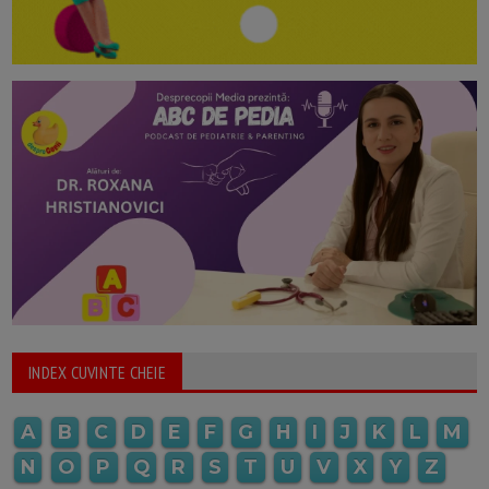
INDEX CUVINTE CHEIE
A
B
C
D
E
F
G
H
I
J
K
L
M
N
O
P
Q
R
S
T
U
V
X
Y
Z