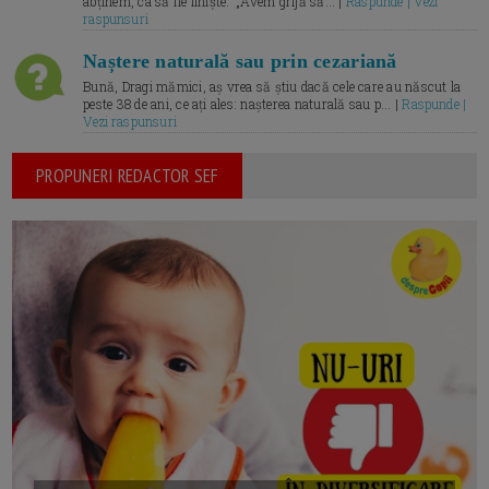
abținem, ca să fie liniște.” „Avem grijă să... |
Raspunde | Vezi
raspunsuri
Naștere naturală sau prin cezariană
Bună, Dragi mămici, aș vrea să știu dacă cele care au născut la
peste 38 de ani, ce ați ales: nașterea naturală sau p... |
Raspunde |
Vezi raspunsuri
PROPUNERI REDACTOR SEF