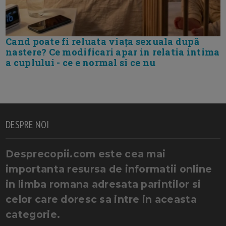
Cand poate fi reluata viața sexuala după
nastere? Ce modificari apar in relatia intima
a cuplului - ce e normal si ce nu
DESPRE NOI
Desprecopii.com este cea mai
importanta resursa de informatii online
in limba romana adresata parintilor si
celor care doresc sa intre in aceasta
categorie.