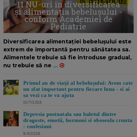
11 NU-uri in diversificarea
și alimentația bebelușului -
conform Academiei de
Pediatrie
16/7/2026
AUTOR: EDITOR DC.
Diversificarea alimentației bebelușului este
extrem de importantă pentru sănătatea sa.
Alimentele trebuie să fie introduse gradual,
nu trebuie să ne
...
Primul an de viață al bebelușului: Avem cate
un sfat important pentru fiecare luna - si ai
sa vezi ca te va ajuta
10/7/2026
Depresia postnatala sau baletul dintre
dragoste, emotii, hormoni si oboseala crunta
- confesiuni
9/6/2026