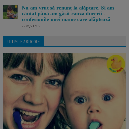
Nu am vrut să renunț la alăptare. Si am
căutat până am găsit cauza durerii -
confesiunile unei mame care alăptează
27/3/2026
ULTIMILE ARTICOLE