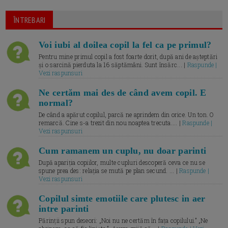
ÎNTREBARI
Voi iubi al doilea copil la fel ca pe primul?
Pentru mine primul copil a fost foarte dorit, după ani de așteptări
și o sarcină pierduta la 16 săptămâni. Sunt însărc... |
Raspunde |
Vezi raspunsuri
Ne certăm mai des de când avem copil. E
normal?
De când a apărut copilul, parcă ne aprindem din orice. Un ton. O
remarcă. Cine s-a trezit din nou noaptea trecuta.... |
Raspunde |
Vezi raspunsuri
Cum ramanem un cuplu, nu doar parinti
După apariția copiilor, multe cupluri descoperă ceva ce nu se
spune prea des: relația se mută pe plan secund. ... |
Raspunde |
Vezi raspunsuri
Copilul simte emotiile care plutesc in aer
intre parinti
Părinții spun deseori: „Noi nu ne certăm în fața copilului.” „Ne