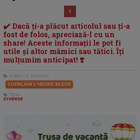
1
✔️ Dacă ți-a plăcut articolul sau ți-a
fost de folos, apreciază-l cu un
share! Aceste informații le pot fi
utile și altor mămici sau tătici. Îți
mulțumim anticipat! ❣️
SUBIECTE TRATATE:
GUERLAIN L'HEURE BLEUE
TEMA:
DIVERSE