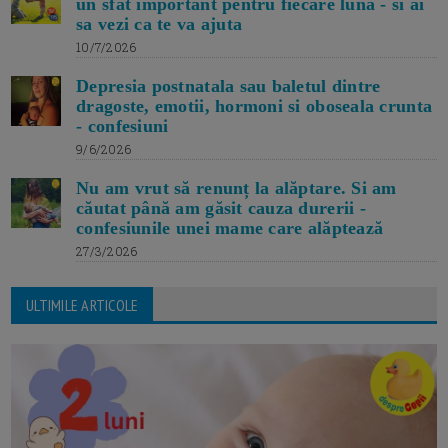
un sfat important pentru fiecare luna - si ai
sa vezi ca te va ajuta
10/7/2026
Depresia postnatala sau baletul dintre
dragoste, emotii, hormoni si oboseala crunta
- confesiuni
9/6/2026
Nu am vrut să renunț la alăptare. Si am
căutat până am găsit cauza durerii -
confesiunile unei mame care alăptează
27/3/2026
ULTIMILE ARTICOLE