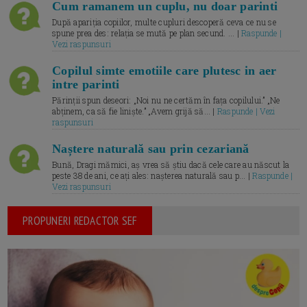
Cum ramanem un cuplu, nu doar parinti
După apariția copiilor, multe cupluri descoperă ceva ce nu se
spune prea des: relația se mută pe plan secund. ... |
Raspunde |
Vezi raspunsuri
Copilul simte emotiile care plutesc in aer
intre parinti
Părinții spun deseori: „Noi nu ne certăm în fața copilului.” „Ne
abținem, ca să fie liniște.” „Avem grijă să... |
Raspunde | Vezi
raspunsuri
Naștere naturală sau prin cezariană
Bună, Dragi mămici, aș vrea să știu dacă cele care au născut la
peste 38 de ani, ce ați ales: nașterea naturală sau p... |
Raspunde |
Vezi raspunsuri
PROPUNERI REDACTOR SEF