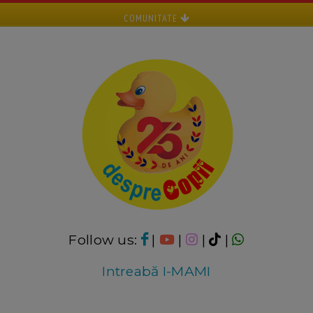
COMUNITATE
Follow us:
|
|
|
|
Intreabă I-MAMI