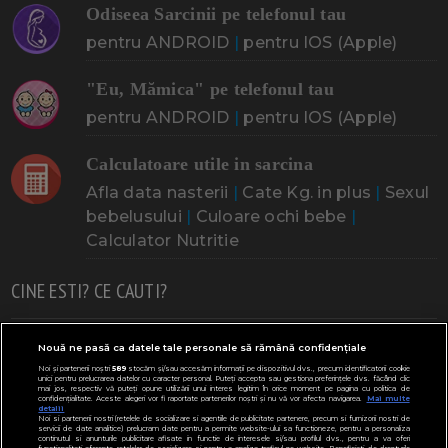
Odiseea Sarcinii pe telefonul tau
pentru ANDROID
|
pentru IOS (Apple)
"Eu, Mămica" pe telefonul tau
pentru ANDROID
|
pentru IOS (Apple)
Calculatoare utile in sarcina
Afla data nasterii
|
Cate Kg. in plus
|
Sexul
bebelusului
|
Culoare ochi bebe
|
Calculator Nutritie
CINE ESTI? CE CAUTI?
Doresc un copil
Adoptia
Probleme cu sarcina
Nouă ne pasă ca datele tale personale să rămână confidențiale
Noi și partenerii noștri
589
stocăm și/sau accesăm informații pe dispozitivul dvs., precum identificatorii cookie
Urmeaza sa nasc
Probleme alaptare
Bebe plange
unici pentru prelucrarea datelor cu caracter personal. Puteți accepta sau gestiona preferințele dvs. făcând clic
mai jos, respectiv vă puteți opune utilizării unui interes legitim în orice moment pe pagina cu politica de
confidențialitate. Aceste alegeri vor fi raportate partenerilor noștri și nu vă vor afecta navigarea.
Mai multe
Bebe febra
Caut bona
Cresa, Gradinta
detalii
Noi si partenerii nostri (retelele de socializare si agentiile de publicitate partenere, precum si furnizorii nostri de
servicii de date analitice) prelucram date pentru a permite website-ului sa functioneze, pentru a personaliza
Mergem la scoala
Copil bolnav
Copii cu nevoi speciale
continutul si anunturile publicitare afisate in functie de interesele si/sau profilul dvs., pentru a va oferi