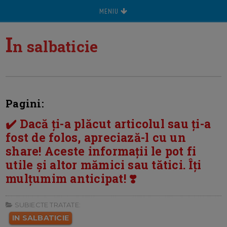
MENIU
I
n salbaticie
Pagini:
✔️ Dacă ți-a plăcut articolul sau ți-a
fost de folos, apreciază-l cu un
share! Aceste informații le pot fi
utile și altor mămici sau tătici. Îți
mulțumim anticipat! ❣️
SUBIECTE TRATATE:
IN SALBATICIE