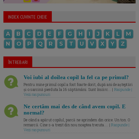
INDEX CUVINTE CHEIE
A
B
C
D
E
F
G
H
I
J
K
L
M
N
O
P
Q
R
S
T
U
V
X
Y
Z
ÎNTREBARI
Voi iubi al doilea copil la fel ca pe primul?
Pentru mine primul copil a fost foarte dorit, după ani de așteptări
și o sarcină pierduta la 16 săptămâni. Sunt însărc... |
Raspunde |
Vezi raspunsuri
Ne certăm mai des de când avem copil. E
normal?
De când a apărut copilul, parcă ne aprindem din orice. Un ton. O
remarcă. Cine s-a trezit din nou noaptea trecuta.... |
Raspunde |
Vezi raspunsuri