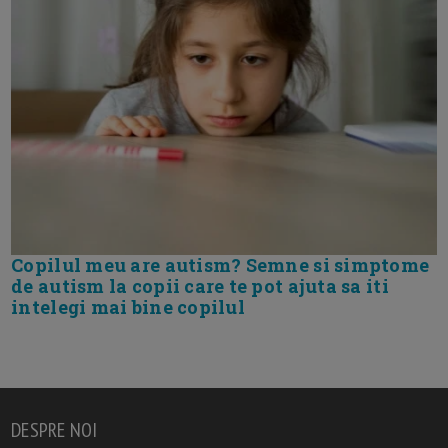
Copilul meu are autism? Semne si simptome
de autism la copii care te pot ajuta sa iti
intelegi mai bine copilul
DESPRE NOI