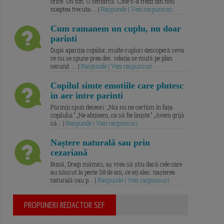
orice. Un ton. O remarcă. Cine s-a trezit din nou
noaptea trecuta.... |
Raspunde | Vezi raspunsuri
Cum ramanem un cuplu, nu doar
parinti
După apariția copiilor, multe cupluri descoperă ceva
ce nu se spune prea des: relația se mută pe plan
secund. ... |
Raspunde | Vezi raspunsuri
Copilul simte emotiile care plutesc
in aer intre parinti
Părinții spun deseori: „Noi nu ne certăm în fața
copilului.” „Ne abținem, ca să fie liniște.” „Avem grijă
să... |
Raspunde | Vezi raspunsuri
Naștere naturală sau prin
cezariană
Bună, Dragi mămici, aș vrea să știu dacă cele care
au născut la peste 38 de ani, ce ați ales: nașterea
naturală sau p... |
Raspunde | Vezi raspunsuri
PROPUNERI REDACTOR SEF