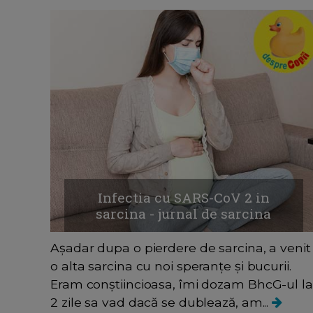
Infectia cu SARS-CoV 2 in
sarcina - jurnal de sarcina
Așadar dupa o pierdere de sarcina, a venit
o alta sarcina cu noi speranțe și bucurii.
Eram conștiincioasa, îmi dozam BhcG-ul la
2 zile sa vad dacă se dublează, am...