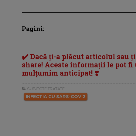
Pagini:
✔️ Dacă ți-a plăcut articolul sau ț
share! Aceste informații le pot fi u
mulțumim anticipat! ❣️
SUBIECTE TRATATE:
INFECTIA CU SARS-COV 2