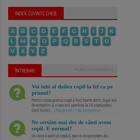
INDEX CUVINTE CHEIE
A
B
C
D
E
F
G
H
I
J
K
L
M
N
O
P
Q
R
S
T
U
V
X
Y
Z
ÎNTREBARI
PUNE O ÎNTREBARE
Voi iubi al doilea copil la fel ca pe
primul?
Pentru mine primul copil a fost foarte dorit, după ani
de așteptări și o sarcină pierduta la 16 săptămâni.
Sunt însărc... |
Raspunde | Vezi raspunsuri
Ne certăm mai des de când avem
copil. E normal?
De când a apărut copilul, parcă ne aprindem din