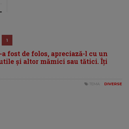
1
i-a fost de folos, apreciază-l cu un
tile și altor mămici sau tătici. Îți
TEMA:
DIVERSE