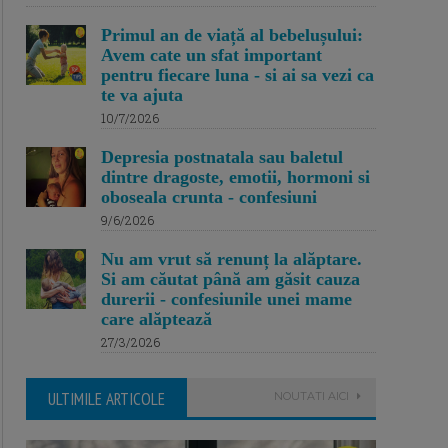
Primul an de viață al bebelușului:
Avem cate un sfat important
pentru fiecare luna - si ai sa vezi ca
te va ajuta
10/7/2026
Depresia postnatala sau baletul
dintre dragoste, emotii, hormoni si
oboseala crunta - confesiuni
9/6/2026
Nu am vrut să renunț la alăptare.
Si am căutat până am găsit cauza
durerii - confesiunile unei mame
care alăptează
27/3/2026
ULTIMILE ARTICOLE
NOUTATI AICI