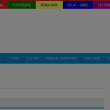
AL
FITOTERAPIE
VEDRA SHOP
USCAT + UMED
TESTARE
L
1-3 ANI
4-12 ANI
FAMILIE, PARENTING
EDUCATIE
S