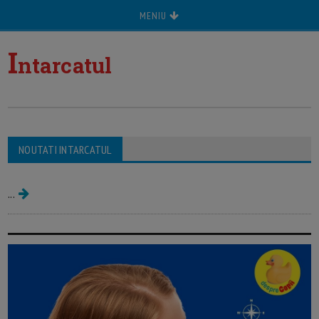
MENIU
I
ntarcatul
NOUTATI INTARCATUL
Intarcatul bebelusului
...