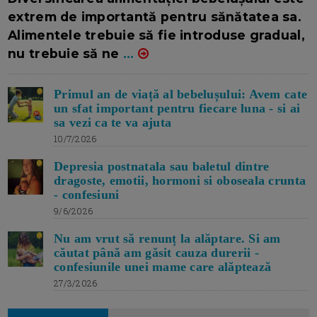
extrem de importantă pentru sănătatea sa.
Alimentele trebuie să fie introduse gradual,
nu trebuie să ne
...
Primul an de viață al bebelușului: Avem cate
un sfat important pentru fiecare luna - si ai
sa vezi ca te va ajuta
10/7/2026
Depresia postnatala sau baletul dintre
dragoste, emotii, hormoni si oboseala crunta
- confesiuni
9/6/2026
Nu am vrut să renunț la alăptare. Si am
căutat până am găsit cauza durerii -
confesiunile unei mame care alăptează
27/3/2026