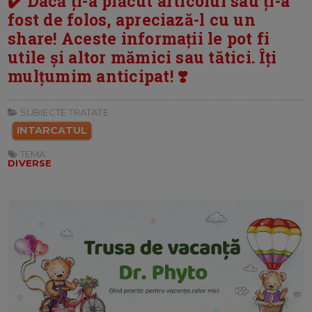
✔️ Dacă ți-a plăcut articolul sau ți-a
fost de folos, apreciază-l cu un
share! Aceste informații le pot fi
utile și altor mămici sau tătici. Îți
mulțumim anticipat! ❣️
SUBIECTE TRATATE:
INTARCATUL
TEMA:
DIVERSE