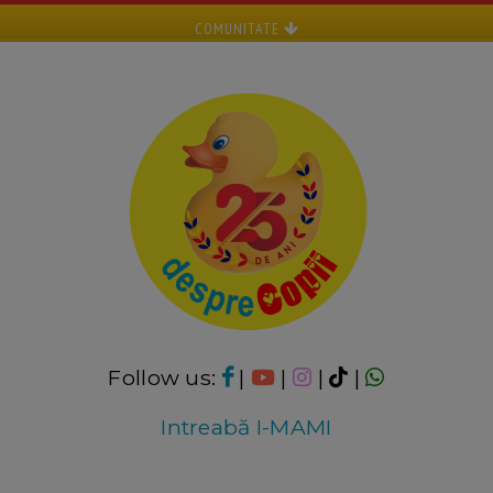
COMUNITATE
Follow us:
|
|
|
|
Intreabă I-MAMI