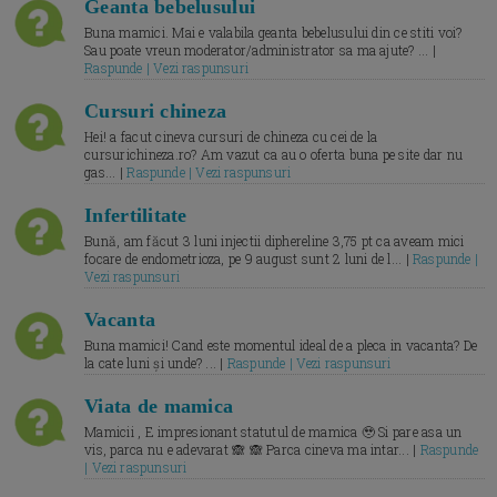
Geanta bebelusului
Buna mamici. Mai e valabila geanta bebelusului din ce stiti voi?
Sau poate vreun moderator/administrator sa ma ajute? ... |
Raspunde | Vezi raspunsuri
Cursuri chineza
Hei! a facut cineva cursuri de chineza cu cei de la
cursurichineza.ro? Am vazut ca au o oferta buna pe site dar nu
gas... |
Raspunde | Vezi raspunsuri
Infertilitate
Bună, am făcut 3 luni injectii diphereline 3,75 pt ca aveam mici
focare de endometrioza, pe 9 august sunt 2 luni de l... |
Raspunde |
Vezi raspunsuri
Vacanta
Buna mamici! Cand este momentul ideal de a pleca in vacanta? De
la cate luni și unde? ... |
Raspunde | Vezi raspunsuri
Viata de mamica
Mamicii , E impresionant statutul de mamica 🥹 Si pare asa un
vis, parca nu e adevarat 🙈 🙈 Parca cineva ma intar... |
Raspunde
| Vezi raspunsuri