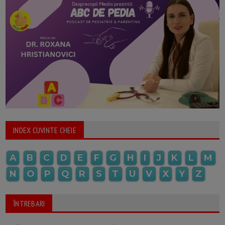
INDEX CUVINTE CHEIE
A
B
C
D
E
F
G
H
I
J
K
L
M
N
O
P
Q
R
S
T
U
V
X
Y
Z
ÎNTREBARI