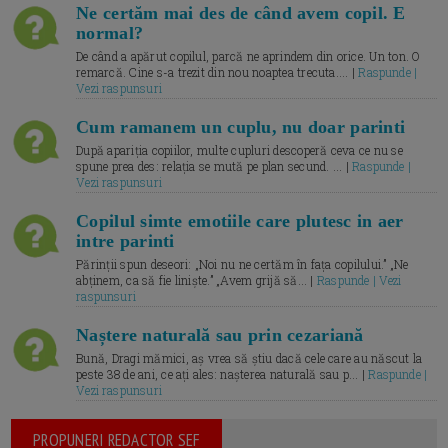
Ne certăm mai des de când avem copil. E
normal?
De când a apărut copilul, parcă ne aprindem din orice. Un ton. O
remarcă. Cine s-a trezit din nou noaptea trecuta.... |
Raspunde |
Vezi raspunsuri
Cum ramanem un cuplu, nu doar parinti
După apariția copiilor, multe cupluri descoperă ceva ce nu se
spune prea des: relația se mută pe plan secund. ... |
Raspunde |
Vezi raspunsuri
Copilul simte emotiile care plutesc in aer
intre parinti
Părinții spun deseori: „Noi nu ne certăm în fața copilului.” „Ne
abținem, ca să fie liniște.” „Avem grijă să... |
Raspunde | Vezi
raspunsuri
Naștere naturală sau prin cezariană
Bună, Dragi mămici, aș vrea să știu dacă cele care au născut la
peste 38 de ani, ce ați ales: nașterea naturală sau p... |
Raspunde |
Vezi raspunsuri
PROPUNERI REDACTOR SEF