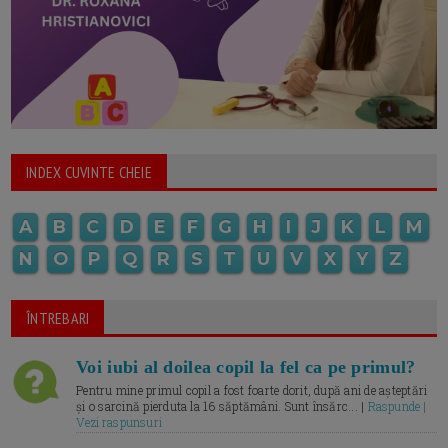
INDEX CUVINTE CHEIE
A
B
C
D
E
F
G
H
I
J
K
L
M
N
O
P
Q
R
S
T
U
V
X
Y
Z
ÎNTREBARI
Voi iubi al doilea copil la fel ca pe primul?
Pentru mine primul copil a fost foarte dorit, după ani de așteptări
și o sarcină pierduta la 16 săptămâni. Sunt însărc... |
Raspunde |
Vezi raspunsuri