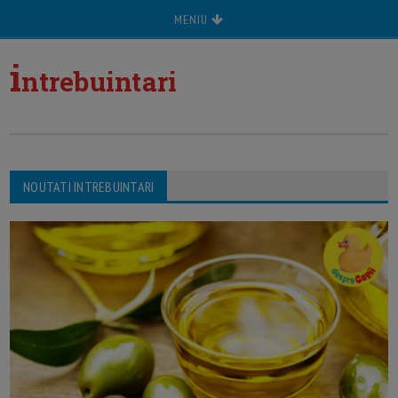
MENIU
i
ntrebuintari
NOUTATI INTREBUINTARI