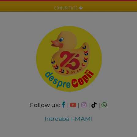
COMUNITATE
Follow us:
|
|
|
|
Intreabă I-MAMI