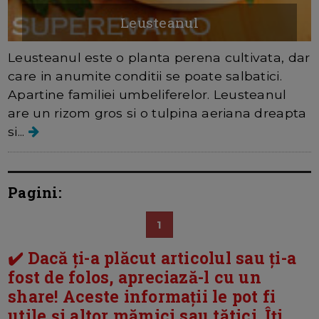
Leusteanul
Leusteanul este o planta perena cultivata, dar
care in anumite conditii se poate salbatici.
Apartine familiei umbeliferelor. Leusteanul
are un rizom gros si o tulpina aeriana dreapta
si...
Pagini:
1
✔️ Dacă ți-a plăcut articolul sau ți-a
fost de folos, apreciază-l cu un
share! Aceste informații le pot fi
utile și altor mămici sau tătici. Îți