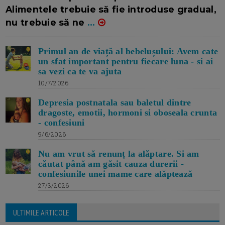
Alimentele trebuie să fie introduse gradual,
nu trebuie să ne
...
Primul an de viață al bebelușului: Avem cate
un sfat important pentru fiecare luna - si ai
sa vezi ca te va ajuta
10/7/2026
Depresia postnatala sau baletul dintre
dragoste, emotii, hormoni si oboseala crunta
- confesiuni
9/6/2026
Nu am vrut să renunț la alăptare. Si am
căutat până am găsit cauza durerii -
confesiunile unei mame care alăptează
27/3/2026
ULTIMILE ARTICOLE