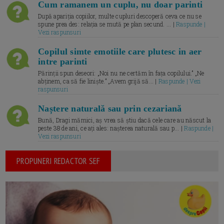
Cum ramanem un cuplu, nu doar parinti
După apariția copiilor, multe cupluri descoperă ceva ce nu se
spune prea des: relația se mută pe plan secund. ... |
Raspunde |
Vezi raspunsuri
Copilul simte emotiile care plutesc in aer
intre parinti
Părinții spun deseori: „Noi nu ne certăm în fața copilului.” „Ne
abținem, ca să fie liniște.” „Avem grijă să... |
Raspunde | Vezi
raspunsuri
Naștere naturală sau prin cezariană
Bună, Dragi mămici, aș vrea să știu dacă cele care au născut la
peste 38 de ani, ce ați ales: nașterea naturală sau p... |
Raspunde |
Vezi raspunsuri
PROPUNERI REDACTOR SEF