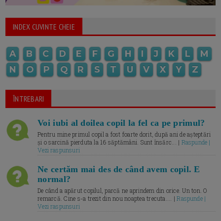
INDEX CUVINTE CHEIE
A
B
C
D
E
F
G
H
I
J
K
L
M
N
O
P
Q
R
S
T
U
V
X
Y
Z
ÎNTREBARI
Voi iubi al doilea copil la fel ca pe primul?
Pentru mine primul copil a fost foarte dorit, după ani de așteptări
și o sarcină pierduta la 16 săptămâni. Sunt însărc... |
Raspunde |
Vezi raspunsuri
Ne certăm mai des de când avem copil. E
normal?
De când a apărut copilul, parcă ne aprindem din orice. Un ton. O
remarcă. Cine s-a trezit din nou noaptea trecuta.... |
Raspunde |
Vezi raspunsuri