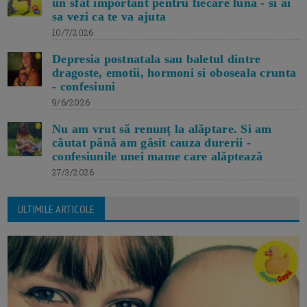
un sfat important pentru fiecare luna - si ai
sa vezi ca te va ajuta
10/7/2026
Depresia postnatala sau baletul dintre
dragoste, emotii, hormoni si oboseala crunta
- confesiuni
9/6/2026
Nu am vrut să renunț la alăptare. Si am
căutat până am găsit cauza durerii -
confesiunile unei mame care alăptează
27/3/2026
ULTIMILE ARTICOLE