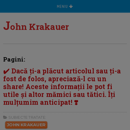
MENIU
J
ohn Krakauer
Pagini:
✔️ Dacă ți-a plăcut articolul sau ți-a
fost de folos, apreciază-l cu un
share! Aceste informații le pot fi
utile și altor mămici sau tătici. Îți
mulțumim anticipat! ❣️
SUBIECTE TRATATE:
JOHN KRAKAUER