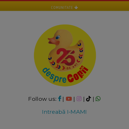
COMUNITATE
Follow us:
|
|
|
|
Intreabă I-MAMI