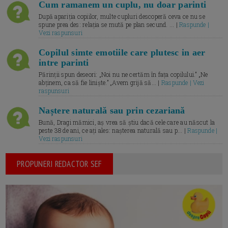
Cum ramanem un cuplu, nu doar parinti
După apariția copiilor, multe cupluri descoperă ceva ce nu se
spune prea des: relația se mută pe plan secund. ... |
Raspunde |
Vezi raspunsuri
Copilul simte emotiile care plutesc in aer
intre parinti
Părinții spun deseori: „Noi nu ne certăm în fața copilului.” „Ne
abținem, ca să fie liniște.” „Avem grijă să... |
Raspunde | Vezi
raspunsuri
Naștere naturală sau prin cezariană
Bună, Dragi mămici, aș vrea să știu dacă cele care au născut la
peste 38 de ani, ce ați ales: nașterea naturală sau p... |
Raspunde |
Vezi raspunsuri
PROPUNERI REDACTOR SEF