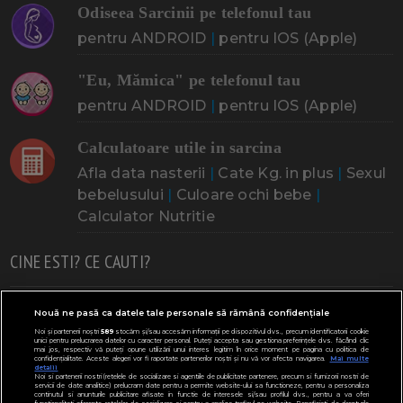
Odiseea Sarcinii pe telefonul tau
pentru ANDROID
|
pentru IOS (Apple)
"Eu, Mămica" pe telefonul tau
pentru ANDROID
|
pentru IOS (Apple)
Calculatoare utile in sarcina
Afla data nasterii
|
Cate Kg. in plus
|
Sexul
bebelusului
|
Culoare ochi bebe
|
Calculator Nutritie
CINE ESTI? CE CAUTI?
Doresc un copil
Adoptia
Probleme cu sarcina
Nouă ne pasă ca datele tale personale să rămână confidențiale
Noi și partenerii noștri
589
stocăm și/sau accesăm informații pe dispozitivul dvs., precum identificatorii cookie
Urmeaza sa nasc
Probleme alaptare
Bebe plange
unici pentru prelucrarea datelor cu caracter personal. Puteți accepta sau gestiona preferințele dvs. făcând clic
mai jos, respectiv vă puteți opune utilizării unui interes legitim în orice moment pe pagina cu politica de
confidențialitate. Aceste alegeri vor fi raportate partenerilor noștri și nu vă vor afecta navigarea.
Mai multe
Bebe febra
Caut bona
Cresa, Gradinta
detalii
Noi si partenerii nostri (retelele de socializare si agentiile de publicitate partenere, precum si furnizorii nostri de
servicii de date analitice) prelucram date pentru a permite website-ului sa functioneze, pentru a personaliza
Mergem la scoala
Copil bolnav
Copii cu nevoi speciale
continutul si anunturile publicitare afisate in functie de interesele si/sau profilul dvs., pentru a va oferi