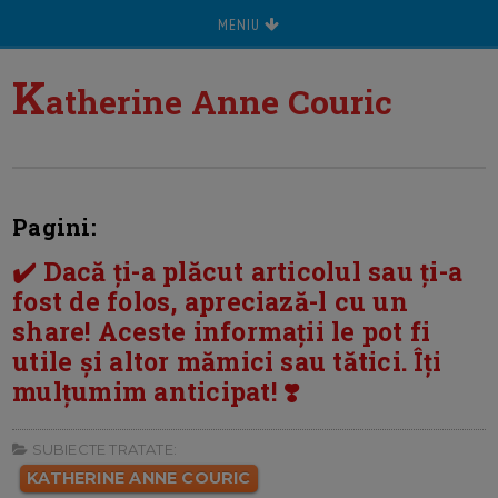
MENIU
K
atherine Anne Couric
Pagini:
✔️ Dacă ți-a plăcut articolul sau ți-a
fost de folos, apreciază-l cu un
share! Aceste informații le pot fi
utile și altor mămici sau tătici. Îți
mulțumim anticipat! ❣️
SUBIECTE TRATATE:
KATHERINE ANNE COURIC