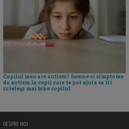
Copilul meu are autism? Semne si simptome
de autism la copii care te pot ajuta sa iti
intelegi mai bine copilul
DESPRE NOI