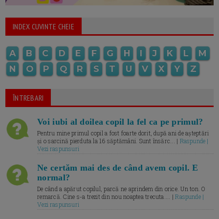
INDEX CUVINTE CHEIE
A
B
C
D
E
F
G
H
I
J
K
L
M
N
O
P
Q
R
S
T
U
V
X
Y
Z
ÎNTREBARI
Voi iubi al doilea copil la fel ca pe primul?
Pentru mine primul copil a fost foarte dorit, după ani de așteptări
și o sarcină pierduta la 16 săptămâni. Sunt însărc... |
Raspunde |
Vezi raspunsuri
Ne certăm mai des de când avem copil. E
normal?
De când a apărut copilul, parcă ne aprindem din orice. Un ton. O
remarcă. Cine s-a trezit din nou noaptea trecuta.... |
Raspunde |
Vezi raspunsuri