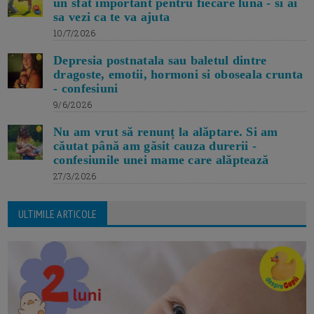
un sfat important pentru fiecare luna - si ai
sa vezi ca te va ajuta
10/7/2026
Depresia postnatala sau baletul dintre
dragoste, emotii, hormoni si oboseala crunta
- confesiuni
9/6/2026
Nu am vrut să renunț la alăptare. Si am
căutat până am găsit cauza durerii -
confesiunile unei mame care alăptează
27/3/2026
ULTIMILE ARTICOLE