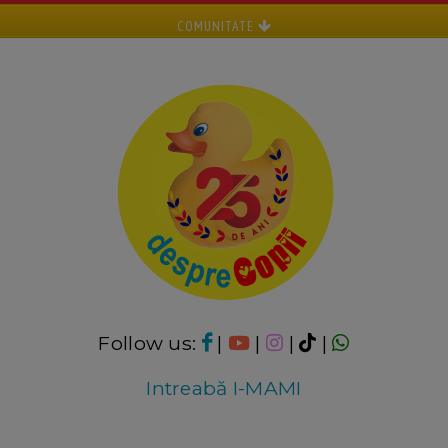
COMUNITATE
Follow us:
|
|
|
|
Intreabă I-MAMI