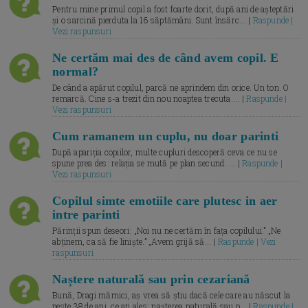
Pentru mine primul copil a fost foarte dorit, după ani de așteptări
și o sarcină pierduta la 16 săptămâni. Sunt însărc... |
Raspunde |
Vezi raspunsuri
Ne certăm mai des de când avem copil. E
normal?
De când a apărut copilul, parcă ne aprindem din orice. Un ton. O
remarcă. Cine s-a trezit din nou noaptea trecuta.... |
Raspunde |
Vezi raspunsuri
Cum ramanem un cuplu, nu doar parinti
După apariția copiilor, multe cupluri descoperă ceva ce nu se
spune prea des: relația se mută pe plan secund. ... |
Raspunde |
Vezi raspunsuri
Copilul simte emotiile care plutesc in aer
intre parinti
Părinții spun deseori: „Noi nu ne certăm în fața copilului.” „Ne
abținem, ca să fie liniște.” „Avem grijă să... |
Raspunde | Vezi
raspunsuri
Naștere naturală sau prin cezariană
Bună, Dragi mămici, aș vrea să știu dacă cele care au născut la
peste 38 de ani, ce ați ales: nașterea naturală sau p... |
Raspunde |