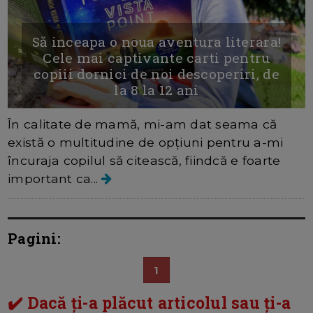
Să inceapa o noua aventura literara!
Cele mai captivante carti pentru
copiii dornici de noi descoperiri, de
la 8 la 12 ani
În calitate de mamă, mi-am dat seama că
există o multitudine de opțiuni pentru a-mi
încuraja copilul să citească, fiindcă e foarte
important ca...
Pagini:
1
✔️ Dacă ți-a plăcut articolul sau ți-a