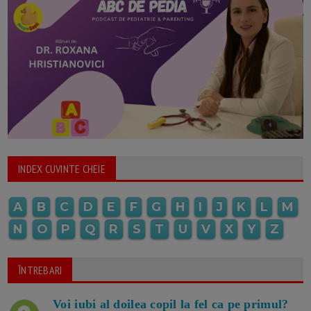
INDEX CUVINTE CHEIE
A
B
C
D
E
F
G
H
I
J
K
L
M
N
O
P
Q
R
S
T
U
V
X
Y
Z
ÎNTREBARI
Voi iubi al doilea copil la fel ca pe primul?