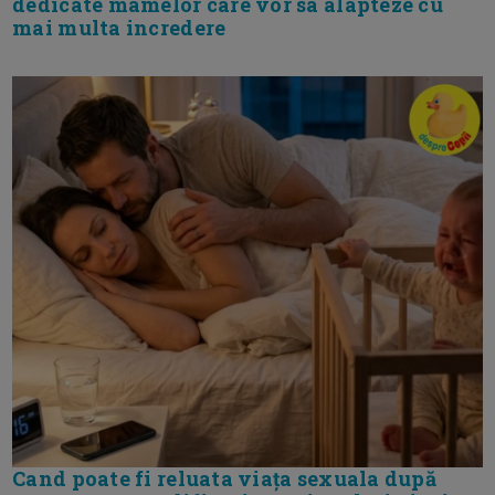
dedicate mamelor care vor sa alapteze cu
mai multa incredere
Cand poate fi reluata viața sexuala după