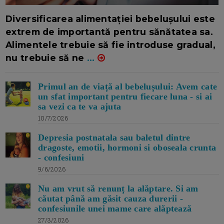
16/7/2026
AUTOR: EDITOR DC.
Diversificarea alimentației bebelușului este
extrem de importantă pentru sănătatea sa.
Alimentele trebuie să fie introduse gradual,
nu trebuie să ne
...
Primul an de viață al bebelușului: Avem cate
un sfat important pentru fiecare luna - si ai
sa vezi ca te va ajuta
10/7/2026
Depresia postnatala sau baletul dintre
dragoste, emotii, hormoni si oboseala crunta
- confesiuni
9/6/2026
Nu am vrut să renunț la alăptare. Si am
căutat până am găsit cauza durerii -
confesiunile unei mame care alăptează
27/3/2026