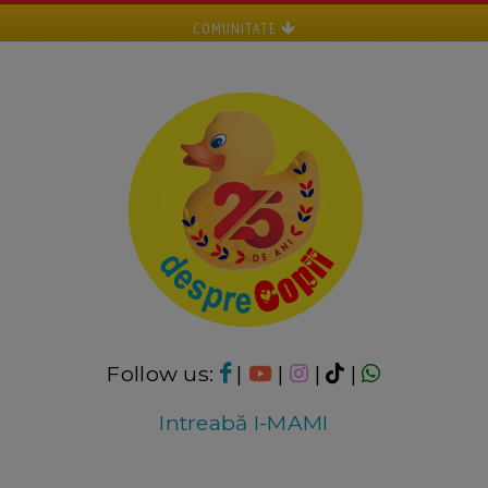
COMUNITATE
Follow us:
|
|
|
|
Intreabă I-MAMI