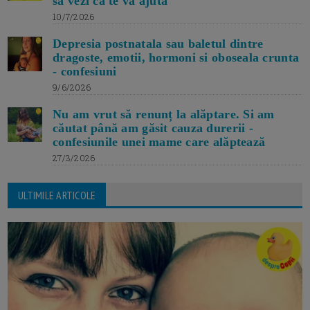
sa vezi ca te va ajuta
10/7/2026
Depresia postnatala sau baletul dintre
dragoste, emotii, hormoni si oboseala crunta
- confesiuni
9/6/2026
Nu am vrut să renunț la alăptare. Si am
căutat până am găsit cauza durerii -
confesiunile unei mame care alăptează
27/3/2026
ULTIMILE ARTICOLE