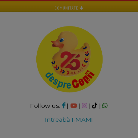
COMUNITATE
Follow us:
|
|
|
|
Intreabă I-MAMI