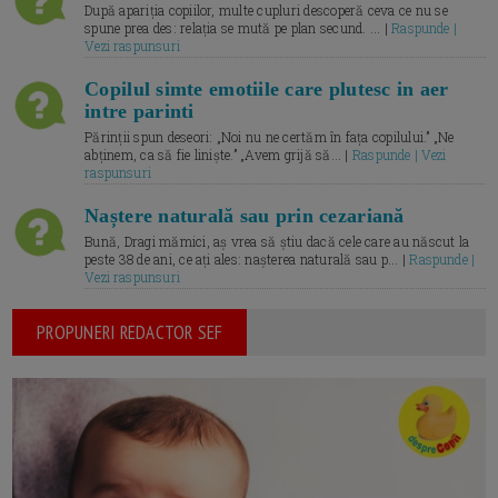
După apariția copiilor, multe cupluri descoperă ceva ce nu se
spune prea des: relația se mută pe plan secund. ... |
Raspunde |
Vezi raspunsuri
Copilul simte emotiile care plutesc in aer
intre parinti
Părinții spun deseori: „Noi nu ne certăm în fața copilului.” „Ne
abținem, ca să fie liniște.” „Avem grijă să... |
Raspunde | Vezi
raspunsuri
Naștere naturală sau prin cezariană
Bună, Dragi mămici, aș vrea să știu dacă cele care au născut la
peste 38 de ani, ce ați ales: nașterea naturală sau p... |
Raspunde |
Vezi raspunsuri
PROPUNERI REDACTOR SEF