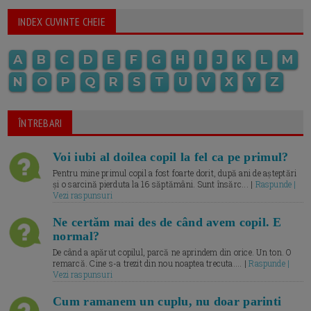
INDEX CUVINTE CHEIE
A
B
C
D
E
F
G
H
I
J
K
L
M
N
O
P
Q
R
S
T
U
V
X
Y
Z
ÎNTREBARI
Voi iubi al doilea copil la fel ca pe primul?
Pentru mine primul copil a fost foarte dorit, după ani de așteptări
și o sarcină pierduta la 16 săptămâni. Sunt însărc... |
Raspunde |
Vezi raspunsuri
Ne certăm mai des de când avem copil. E
normal?
De când a apărut copilul, parcă ne aprindem din orice. Un ton. O
remarcă. Cine s-a trezit din nou noaptea trecuta.... |
Raspunde |
Vezi raspunsuri
Cum ramanem un cuplu, nu doar parinti