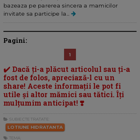
bazeaza pe parerea sincera a mamicilor
invitate sa participe la...
Pagini:
1
✔️ Dacă ți-a plăcut articolul sau ți-a
fost de folos, apreciază-l cu un
share! Aceste informații le pot fi
utile și altor mămici sau tătici. Îți
mulțumim anticipat! ❣️
SUBIECTE TRATATE:
LOTIUNE HIDRATANTA
TEMA: