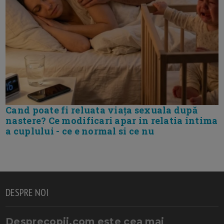
Cand poate fi reluata viața sexuala după
nastere? Ce modificari apar in relatia intima
a cuplului - ce e normal si ce nu
DESPRE NOI
Desprecopii.com este cea mai