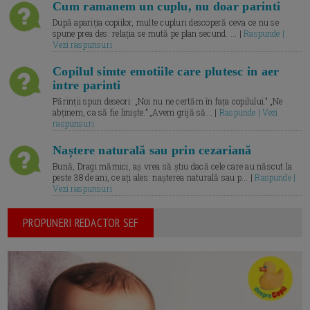
Cum ramanem un cuplu, nu doar parinti
După apariția copiilor, multe cupluri descoperă ceva ce nu se
spune prea des: relația se mută pe plan secund. ... |
Raspunde |
Vezi raspunsuri
Copilul simte emotiile care plutesc in aer
intre parinti
Părinții spun deseori: „Noi nu ne certăm în fața copilului.” „Ne
abținem, ca să fie liniște.” „Avem grijă să... |
Raspunde | Vezi
raspunsuri
Naștere naturală sau prin cezariană
Bună, Dragi mămici, aș vrea să știu dacă cele care au născut la
peste 38 de ani, ce ați ales: nașterea naturală sau p... |
Raspunde |
Vezi raspunsuri
PROPUNERI REDACTOR SEF