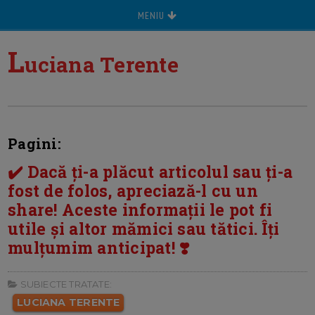
MENIU
L
uciana Terente
Pagini:
✔️ Dacă ți-a plăcut articolul sau ți-a
fost de folos, apreciază-l cu un
share! Aceste informații le pot fi
utile și altor mămici sau tătici. Îți
mulțumim anticipat! ❣️
SUBIECTE TRATATE:
LUCIANA TERENTE