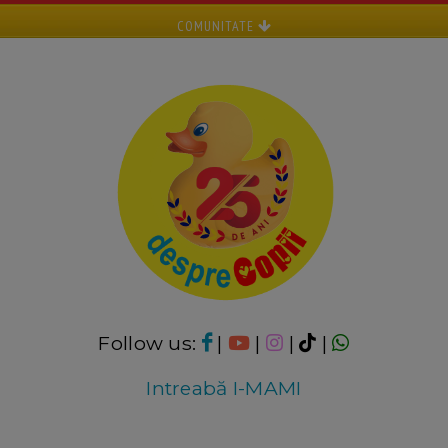
COMUNITATE
Follow us:
|
|
|
|
Intreabă I-MAMI