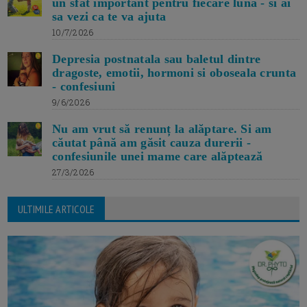
un sfat important pentru fiecare luna - si ai
sa vezi ca te va ajuta
10/7/2026
Depresia postnatala sau baletul dintre
dragoste, emotii, hormoni si oboseala crunta
- confesiuni
9/6/2026
Nu am vrut să renunț la alăptare. Si am
căutat până am găsit cauza durerii -
confesiunile unei mame care alăptează
27/3/2026
ULTIMILE ARTICOLE