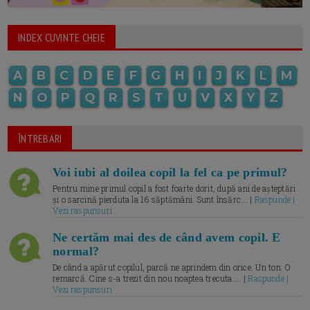
INDEX CUVINTE CHEIE
A
B
C
D
E
F
G
H
I
J
K
L
M
N
O
P
Q
R
S
T
U
V
X
Y
Z
ÎNTREBARI
Voi iubi al doilea copil la fel ca pe primul?
Pentru mine primul copil a fost foarte dorit, după ani de așteptări
și o sarcină pierduta la 16 săptămâni. Sunt însărc... |
Raspunde |
Vezi raspunsuri
Ne certăm mai des de când avem copil. E
normal?
De când a apărut copilul, parcă ne aprindem din orice. Un ton. O
remarcă. Cine s-a trezit din nou noaptea trecuta.... |
Raspunde |
Vezi raspunsuri