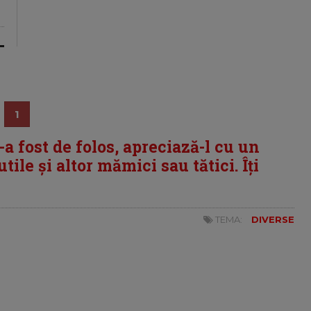
1
i-a fost de folos, apreciază-l cu un
tile și altor mămici sau tătici. Îți
TEMA:
DIVERSE