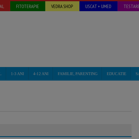
AL
FITOTERAPIE
VEDRA SHOP
USCAT + UMED
TESTARE
L
1-3 ANI
4-12 ANI
FAMILIE, PARENTING
EDUCATIE
S