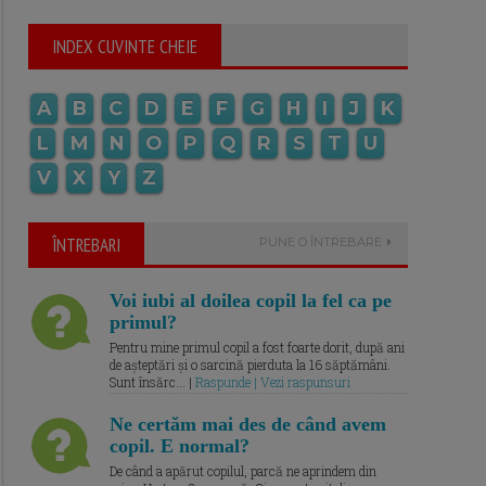
INDEX CUVINTE CHEIE
A
B
C
D
E
F
G
H
I
J
K
L
M
N
O
P
Q
R
S
T
U
V
X
Y
Z
ÎNTREBARI
PUNE O ÎNTREBARE
Voi iubi al doilea copil la fel ca pe
primul?
Pentru mine primul copil a fost foarte dorit, după ani
de așteptări și o sarcină pierduta la 16 săptămâni.
Sunt însărc... |
Raspunde | Vezi raspunsuri
Ne certăm mai des de când avem
copil. E normal?
De când a apărut copilul, parcă ne aprindem din