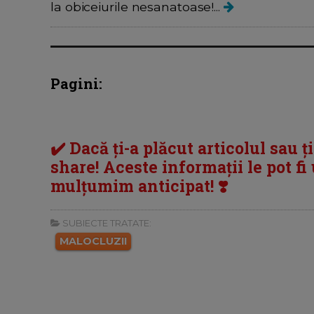
la obiceiurile nesanatoase!...
Pagini:
✔️ Dacă ți-a plăcut articolul sau ț
share! Aceste informații le pot fi u
mulțumim anticipat! ❣️
SUBIECTE TRATATE:
MALOCLUZII