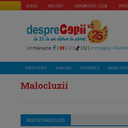
ACASA
NOUTATI
COMUNITATE / CLUB
SPECI
Urmărește:
|
|
|
|
|
Intreabă I-MAMI
FERTILITATE
SARCINA
NASTEREA
BEBELUSU
Malocluzii
NOUTATI MALOCLUZII