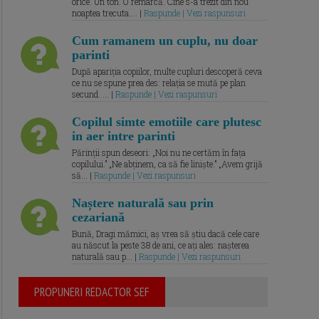
orice. Un ton. O remarcă. Cine s-a trezit din nou
noaptea trecuta.... |
Raspunde | Vezi raspunsuri
Cum ramanem un cuplu, nu doar
parinti
După apariția copiilor, multe cupluri descoperă ceva
ce nu se spune prea des: relația se mută pe plan
secund. ... |
Raspunde | Vezi raspunsuri
Copilul simte emotiile care plutesc
in aer intre parinti
Părinții spun deseori: „Noi nu ne certăm în fața
copilului.” „Ne abținem, ca să fie liniște.” „Avem grijă
să... |
Raspunde | Vezi raspunsuri
Naștere naturală sau prin
cezariană
Bună, Dragi mămici, aș vrea să știu dacă cele care
au născut la peste 38 de ani, ce ați ales: nașterea
naturală sau p... |
Raspunde | Vezi raspunsuri
PROPUNERI REDACTOR SEF