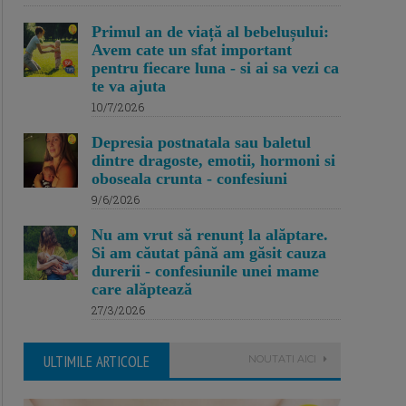
Primul an de viață al bebelușului:
Avem cate un sfat important
pentru fiecare luna - si ai sa vezi ca
te va ajuta
10/7/2026
Depresia postnatala sau baletul
dintre dragoste, emotii, hormoni si
oboseala crunta - confesiuni
9/6/2026
Nu am vrut să renunț la alăptare.
Si am căutat până am găsit cauza
durerii - confesiunile unei mame
care alăptează
27/3/2026
ULTIMILE ARTICOLE
NOUTATI AICI