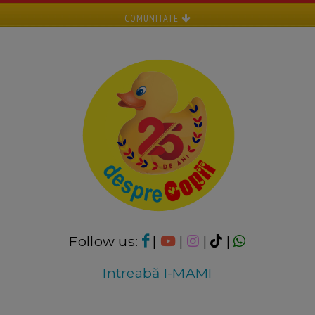
COMUNITATE
Follow us:
|
|
|
|
Intreabă I-MAMI