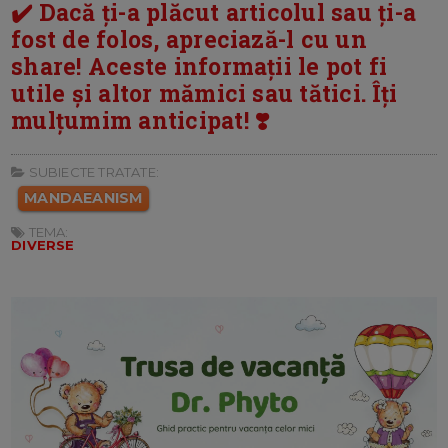
✔️ Dacă ți-a plăcut articolul sau ți-a
fost de folos, apreciază-l cu un
share! Aceste informații le pot fi
utile și altor mămici sau tătici. Îți
mulțumim anticipat! ❣️
SUBIECTE TRATATE:
MANDAEANISM
TEMA:
DIVERSE