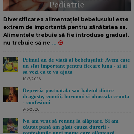
Pediatrie
16/7/2026
AUTOR: EDITOR DC.
Diversificarea alimentației bebelușului este
extrem de importantă pentru sănătatea sa.
Alimentele trebuie să fie introduse gradual,
nu trebuie să ne
...
Primul an de viață al bebelușului: Avem cate
un sfat important pentru fiecare luna - si ai
sa vezi ca te va ajuta
10/7/2026
Depresia postnatala sau baletul dintre
dragoste, emotii, hormoni si oboseala crunta
- confesiuni
9/6/2026
Nu am vrut să renunț la alăptare. Si am
căutat până am găsit cauza durerii -
confesiunile unei mame care alăptează