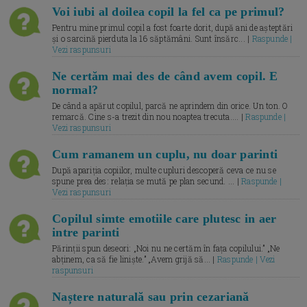
Voi iubi al doilea copil la fel ca pe primul?
Pentru mine primul copil a fost foarte dorit, după ani de așteptări
și o sarcină pierduta la 16 săptămâni. Sunt însărc... |
Raspunde |
Vezi raspunsuri
Ne certăm mai des de când avem copil. E
normal?
De când a apărut copilul, parcă ne aprindem din orice. Un ton. O
remarcă. Cine s-a trezit din nou noaptea trecuta.... |
Raspunde |
Vezi raspunsuri
Cum ramanem un cuplu, nu doar parinti
După apariția copiilor, multe cupluri descoperă ceva ce nu se
spune prea des: relația se mută pe plan secund. ... |
Raspunde |
Vezi raspunsuri
Copilul simte emotiile care plutesc in aer
intre parinti
Părinții spun deseori: „Noi nu ne certăm în fața copilului.” „Ne
abținem, ca să fie liniște.” „Avem grijă să... |
Raspunde | Vezi
raspunsuri
Naștere naturală sau prin cezariană