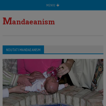
MENIU
M
andaeanism
NOUTATI MANDAEANISM