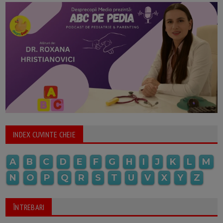
INDEX CUVINTE CHEIE
A
B
C
D
E
F
G
H
I
J
K
L
M
N
O
P
Q
R
S
T
U
V
X
Y
Z
ÎNTREBARI