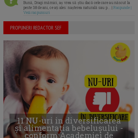
Bună, Dragi mămici, aș vrea să știu dacă cele care au născut la
peste 38 de ani, ce ați ales: nașterea naturală sau p... |
Raspunde |
Vezi raspunsuri
PROPUNERI REDACTOR SEF
11 NU-uri in diversificarea
și alimentația bebelușului -
conform Academiei de