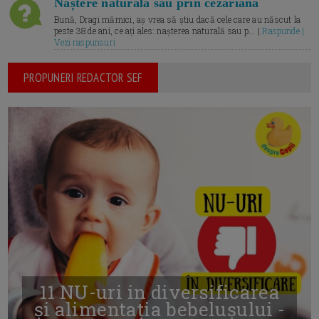
Naștere naturală sau prin cezariană
Bună, Dragi mămici, aș vrea să știu dacă cele care au născut la
peste 38 de ani, ce ați ales: nașterea naturală sau p... |
Raspunde |
Vezi raspunsuri
PROPUNERI REDACTOR SEF
11 NU-uri in diversificarea
și alimentația bebelușului -