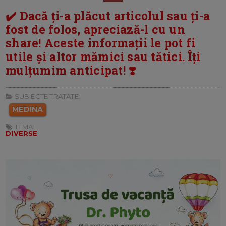
✔️ Dacă ți-a plăcut articolul sau ți-a
fost de folos, apreciază-l cu un
share! Aceste informații le pot fi
utile și altor mămici sau tătici. Îți
mulțumim anticipat! ❣️
SUBIECTE TRATATE:
MEDINA
TEMA:
DIVERSE