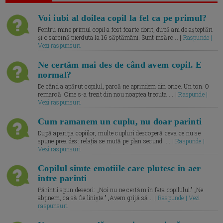
Voi iubi al doilea copil la fel ca pe primul?
Pentru mine primul copil a fost foarte dorit, după ani de așteptări
și o sarcină pierduta la 16 săptămâni. Sunt însărc... |
Raspunde |
Vezi raspunsuri
Ne certăm mai des de când avem copil. E
normal?
De când a apărut copilul, parcă ne aprindem din orice. Un ton. O
remarcă. Cine s-a trezit din nou noaptea trecuta.... |
Raspunde |
Vezi raspunsuri
Cum ramanem un cuplu, nu doar parinti
După apariția copiilor, multe cupluri descoperă ceva ce nu se
spune prea des: relația se mută pe plan secund. ... |
Raspunde |
Vezi raspunsuri
Copilul simte emotiile care plutesc in aer
intre parinti
Părinții spun deseori: „Noi nu ne certăm în fața copilului.” „Ne
abținem, ca să fie liniște.” „Avem grijă să... |
Raspunde | Vezi
raspunsuri