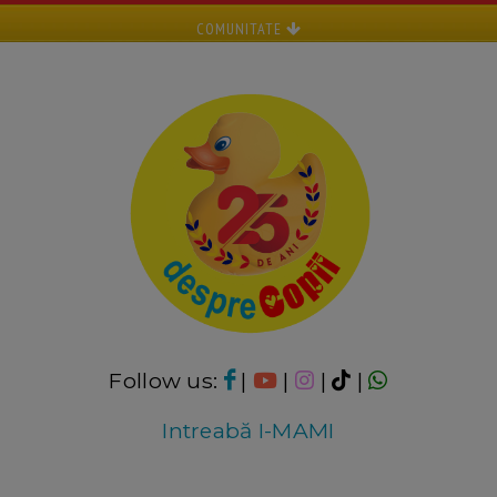
COMUNITATE
Follow us:
|
|
|
|
Intreabă I-MAMI