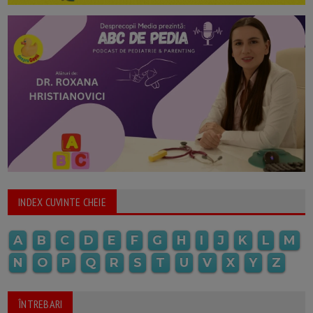
INDEX CUVINTE CHEIE
A
B
C
D
E
F
G
H
I
J
K
L
M
N
O
P
Q
R
S
T
U
V
X
Y
Z
ÎNTREBARI