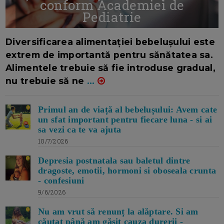
conform Academiei de
Pediatrie
16/7/2026
AUTOR: EDITOR DC.
Diversificarea alimentației bebelușului este
extrem de importantă pentru sănătatea sa.
Alimentele trebuie să fie introduse gradual,
nu trebuie să ne
...
Primul an de viață al bebelușului: Avem cate
un sfat important pentru fiecare luna - si ai
sa vezi ca te va ajuta
10/7/2026
Depresia postnatala sau baletul dintre
dragoste, emotii, hormoni si oboseala crunta
- confesiuni
9/6/2026
Nu am vrut să renunț la alăptare. Si am
căutat până am găsit cauza durerii -