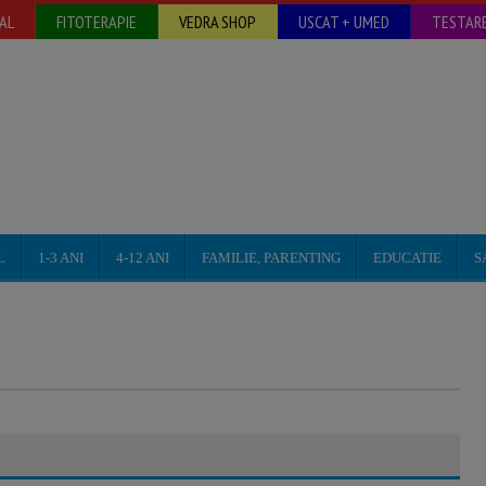
AL
FITOTERAPIE
VEDRA SHOP
USCAT + UMED
TESTARE
L
1-3 ANI
4-12 ANI
FAMILIE, PARENTING
EDUCATIE
S