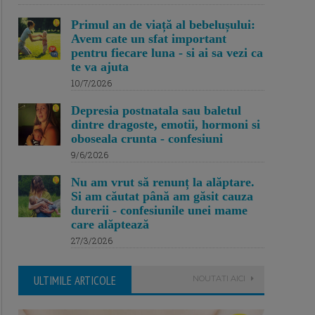
Primul an de viață al bebelușului:
Avem cate un sfat important
pentru fiecare luna - si ai sa vezi ca
te va ajuta
10/7/2026
Depresia postnatala sau baletul
dintre dragoste, emotii, hormoni si
oboseala crunta - confesiuni
9/6/2026
Nu am vrut să renunț la alăptare.
Si am căutat până am găsit cauza
durerii - confesiunile unei mame
care alăptează
27/3/2026
ULTIMILE ARTICOLE
NOUTATI AICI