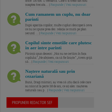
orice. Un ton. O remarcă. Cine s-a trezit din nou
noaptea trecuta.... |
Raspunde | Vezi raspunsuri
Cum ramanem un cuplu, nu doar
parinti
După apariția copiilor, multe cupluri descoperă ceva
ce nu se spune prea des: relația se mută pe plan
secund. ... |
Raspunde | Vezi raspunsuri
Copilul simte emotiile care plutesc
in aer intre parinti
Părinții spun deseori: „Noi nu ne certăm în fața
copilului.” „Ne abținem, ca să fie liniște.” „Avem grijă
să... |
Raspunde | Vezi raspunsuri
Naștere naturală sau prin
cezariană
Bună, Dragi mămici, aș vrea să știu dacă cele care
au născut la peste 38 de ani, ce ați ales: nașterea
naturală sau p... |
Raspunde | Vezi raspunsuri
PROPUNERI REDACTOR SEF