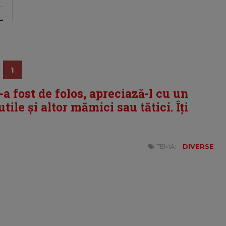
1
i-a fost de folos, apreciază-l cu un
tile și altor mămici sau tătici. Îți
TEMA:
DIVERSE