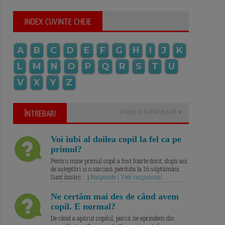
INDEX CUVINTE CHEIE
A
B
C
D
E
F
G
H
I
J
K
L
M
N
O
P
Q
R
S
T
U
V
X
Y
Z
ÎNTREBARI
PUNE O ÎNTREBARE
Voi iubi al doilea copil la fel ca pe
primul?
Pentru mine primul copil a fost foarte dorit, după ani
de așteptări și o sarcină pierduta la 16 săptămâni.
Sunt însărc... |
Raspunde | Vezi raspunsuri
Ne certăm mai des de când avem
copil. E normal?
De când a apărut copilul, parcă ne aprindem din