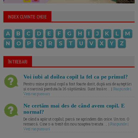
INDEX CUVINTE CHEIE
A
B
C
D
E
F
G
H
I
J
K
L
M
N
O
P
Q
R
S
T
U
V
X
Y
Z
ÎNTREBARI
Voi iubi al doilea copil la fel ca pe primul?
Pentru mine primul copil a fost foarte dorit, după ani de așteptări
și o sarcină pierduta la 16 săptămâni. Sunt însărc... |
Raspunde |
Vezi raspunsuri
Ne certăm mai des de când avem copil. E
normal?
De când a apărut copilul, parcă ne aprindem din orice. Un ton. O
remarcă. Cine s-a trezit din nou noaptea trecuta.... |
Raspunde |
Vezi raspunsuri