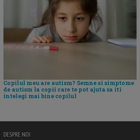
Copilul meu are autism? Semne si simptome
de autism la copii care te pot ajuta sa iti
intelegi mai bine copilul
DESPRE NOI