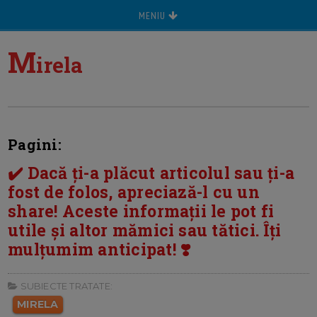
MENIU
M
irela
Pagini:
✔️ Dacă ți-a plăcut articolul sau ți-a
fost de folos, apreciază-l cu un
share! Aceste informații le pot fi
utile și altor mămici sau tătici. Îți
mulțumim anticipat! ❣️
SUBIECTE TRATATE:
MIRELA