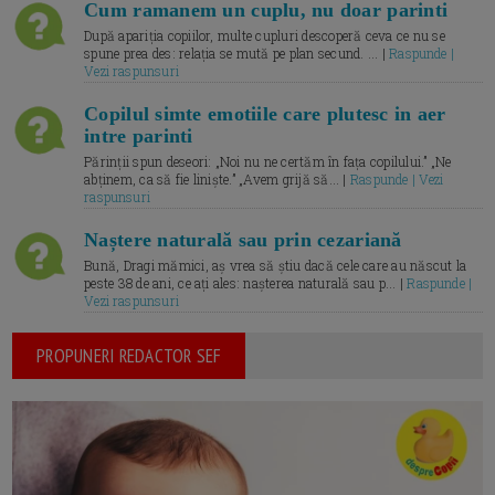
Cum ramanem un cuplu, nu doar parinti
După apariția copiilor, multe cupluri descoperă ceva ce nu se
spune prea des: relația se mută pe plan secund. ... |
Raspunde |
Vezi raspunsuri
Copilul simte emotiile care plutesc in aer
intre parinti
Părinții spun deseori: „Noi nu ne certăm în fața copilului.” „Ne
abținem, ca să fie liniște.” „Avem grijă să... |
Raspunde | Vezi
raspunsuri
Naștere naturală sau prin cezariană
Bună, Dragi mămici, aș vrea să știu dacă cele care au născut la
peste 38 de ani, ce ați ales: nașterea naturală sau p... |
Raspunde |
Vezi raspunsuri
PROPUNERI REDACTOR SEF