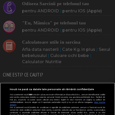
Odiseea Sarcinii pe telefonul tau
pentru ANDROID
|
pentru IOS (Apple)
"Eu, Mămica" pe telefonul tau
pentru ANDROID
|
pentru IOS (Apple)
Calculatoare utile in sarcina
Afla data nasterii
|
Cate Kg. in plus
|
Sexul
bebelusului
|
Culoare ochi bebe
|
Calculator Nutritie
CINE ESTI? CE CAUTI?
Doresc un copil
Adoptia
Probleme cu sarcina
Nouă ne pasă ca datele tale personale să rămână confidențiale
Noi și partenerii noștri
589
stocăm și/sau accesăm informații pe dispozitivul dvs., precum identificatorii cookie
Urmeaza sa nasc
Probleme alaptare
Bebe plange
unici pentru prelucrarea datelor cu caracter personal. Puteți accepta sau gestiona preferințele dvs. făcând clic
mai jos, respectiv vă puteți opune utilizării unui interes legitim în orice moment pe pagina cu politica de
confidențialitate. Aceste alegeri vor fi raportate partenerilor noștri și nu vă vor afecta navigarea.
Mai multe
Bebe febra
Caut bona
Cresa, Gradinta
detalii
Noi si partenerii nostri (retelele de socializare si agentiile de publicitate partenere, precum si furnizorii nostri de
servicii de date analitice) prelucram date pentru a permite website-ului sa functioneze, pentru a personaliza
Mergem la scoala
Copil bolnav
Copii cu nevoi speciale
continutul si anunturile publicitare afisate in functie de interesele si/sau profilul dvs., pentru a va oferi