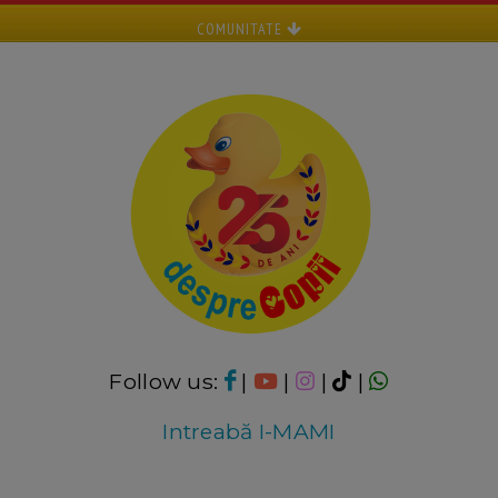
COMUNITATE
Follow us:
|
|
|
|
Intreabă I-MAMI