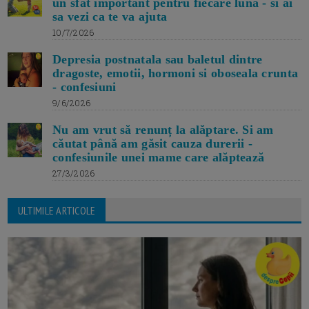
un sfat important pentru fiecare luna - si ai
sa vezi ca te va ajuta
10/7/2026
Depresia postnatala sau baletul dintre
dragoste, emotii, hormoni si oboseala crunta
- confesiuni
9/6/2026
Nu am vrut să renunț la alăptare. Si am
căutat până am găsit cauza durerii -
confesiunile unei mame care alăptează
27/3/2026
ULTIMILE ARTICOLE