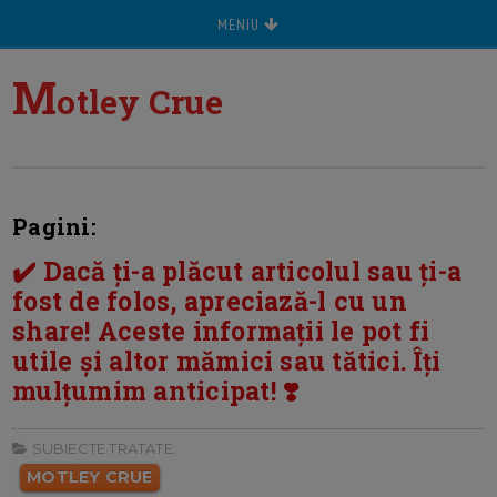
MENIU
M
otley Crue
Pagini:
✔️ Dacă ți-a plăcut articolul sau ți-a
fost de folos, apreciază-l cu un
share! Aceste informații le pot fi
utile și altor mămici sau tătici. Îți
mulțumim anticipat! ❣️
SUBIECTE TRATATE:
MOTLEY CRUE