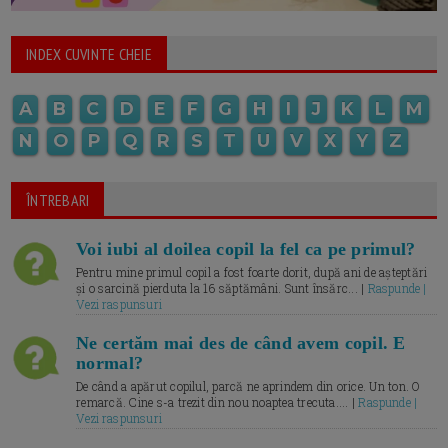
INDEX CUVINTE CHEIE
A
B
C
D
E
F
G
H
I
J
K
L
M
N
O
P
Q
R
S
T
U
V
X
Y
Z
ÎNTREBARI
Voi iubi al doilea copil la fel ca pe primul?
Pentru mine primul copil a fost foarte dorit, după ani de așteptări
și o sarcină pierduta la 16 săptămâni. Sunt însărc... |
Raspunde |
Vezi raspunsuri
Ne certăm mai des de când avem copil. E
normal?
De când a apărut copilul, parcă ne aprindem din orice. Un ton. O
remarcă. Cine s-a trezit din nou noaptea trecuta.... |
Raspunde |
Vezi raspunsuri