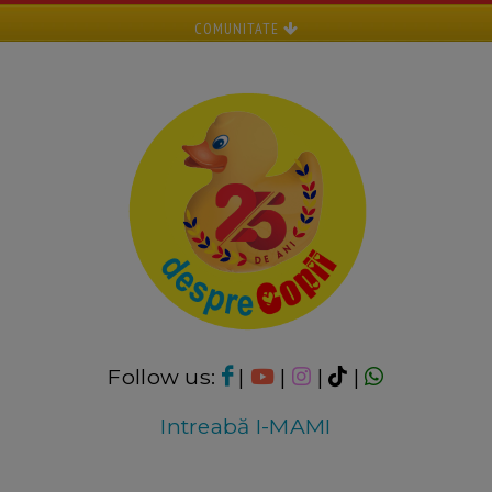
COMUNITATE
Follow us:
|
|
|
|
Intreabă I-MAMI