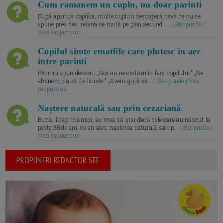
Cum ramanem un cuplu, nu doar parinti
După apariția copiilor, multe cupluri descoperă ceva ce nu se
spune prea des: relația se mută pe plan secund. ... |
Raspunde |
Vezi raspunsuri
Copilul simte emotiile care plutesc in aer
intre parinti
Părinții spun deseori: „Noi nu ne certăm în fața copilului.” „Ne
abținem, ca să fie liniște.” „Avem grijă să... |
Raspunde | Vezi
raspunsuri
Naștere naturală sau prin cezariană
Bună, Dragi mămici, aș vrea să știu dacă cele care au născut la
peste 38 de ani, ce ați ales: nașterea naturală sau p... |
Raspunde |
Vezi raspunsuri
PROPUNERI REDACTOR SEF