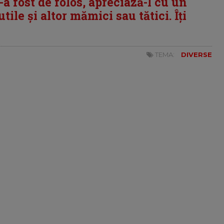
i-a fost de folos, apreciază-l cu un
tile și altor mămici sau tătici. Îți
TEMA:
DIVERSE