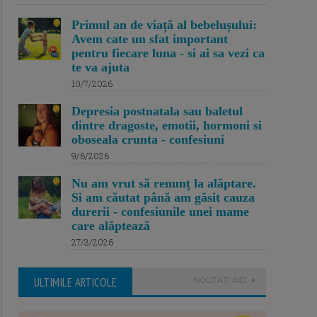
Primul an de viață al bebelușului:
Avem cate un sfat important
pentru fiecare luna - si ai sa vezi ca
te va ajuta
10/7/2026
Depresia postnatala sau baletul
dintre dragoste, emotii, hormoni si
oboseala crunta - confesiuni
9/6/2026
Nu am vrut să renunț la alăptare.
Si am căutat până am găsit cauza
durerii - confesiunile unei mame
care alăptează
27/3/2026
ULTIMILE ARTICOLE
NOUTATI AICI