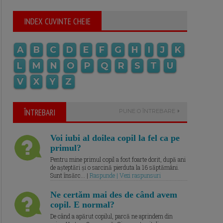
INDEX CUVINTE CHEIE
A
B
C
D
E
F
G
H
I
J
K
L
M
N
O
P
Q
R
S
T
U
V
X
Y
Z
ÎNTREBARI
PUNE O ÎNTREBARE
Voi iubi al doilea copil la fel ca pe
primul?
Pentru mine primul copil a fost foarte dorit, după ani
de așteptări și o sarcină pierduta la 16 săptămâni.
Sunt însărc... |
Raspunde | Vezi raspunsuri
Ne certăm mai des de când avem
copil. E normal?
De când a apărut copilul, parcă ne aprindem din