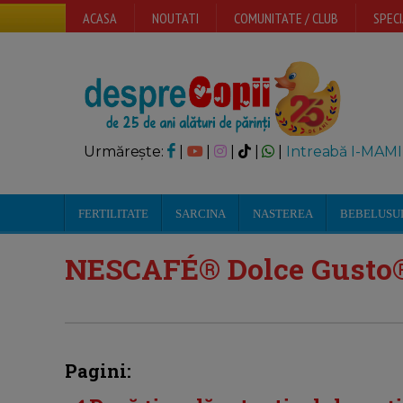
ACASA
NOUTATI
COMUNITATE / CLUB
SPECI
Urmărește:
|
|
|
|
|
Intreabă I-MAMI
FERTILITATE
SARCINA
NASTEREA
BEBELUSU
NESCAFÉ® Dolce Gusto®
Pagini: