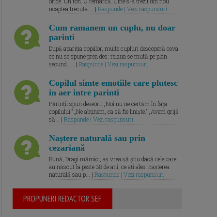
orice. Un ton. O remarcă. Cine s-a trezit din nou
noaptea trecuta.... |
Raspunde | Vezi raspunsuri
Cum ramanem un cuplu, nu doar
parinti
După apariția copiilor, multe cupluri descoperă ceva
ce nu se spune prea des: relația se mută pe plan
secund. ... |
Raspunde | Vezi raspunsuri
Copilul simte emotiile care plutesc
in aer intre parinti
Părinții spun deseori: „Noi nu ne certăm în fața
copilului.” „Ne abținem, ca să fie liniște.” „Avem grijă
să... |
Raspunde | Vezi raspunsuri
Naștere naturală sau prin
cezariană
Bună, Dragi mămici, aș vrea să știu dacă cele care
au născut la peste 38 de ani, ce ați ales: nașterea
naturală sau p... |
Raspunde | Vezi raspunsuri
PROPUNERI REDACTOR SEF