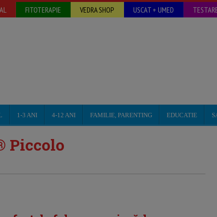
AL
FITOTERAPIE
VEDRA SHOP
USCAT + UMED
TESTARE
L
1-3 ANI
4-12 ANI
FAMILIE, PARENTING
EDUCATIE
S
 Piccolo