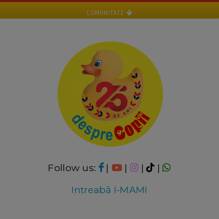
COMUNITATE
Follow us:
|
|
|
|
Intreabă I-MAMI