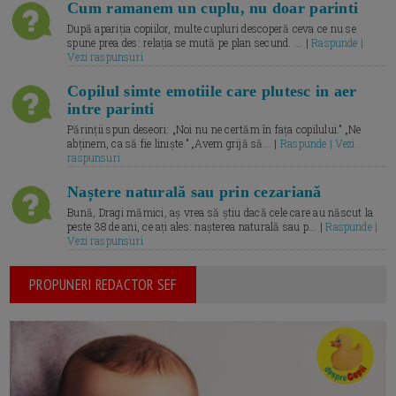
Cum ramanem un cuplu, nu doar parinti
După apariția copiilor, multe cupluri descoperă ceva ce nu se
spune prea des: relația se mută pe plan secund. ... |
Raspunde |
Vezi raspunsuri
Copilul simte emotiile care plutesc in aer
intre parinti
Părinții spun deseori: „Noi nu ne certăm în fața copilului.” „Ne
abținem, ca să fie liniște.” „Avem grijă să... |
Raspunde | Vezi
raspunsuri
Naștere naturală sau prin cezariană
Bună, Dragi mămici, aș vrea să știu dacă cele care au născut la
peste 38 de ani, ce ați ales: nașterea naturală sau p... |
Raspunde |
Vezi raspunsuri
PROPUNERI REDACTOR SEF