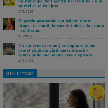
un sfat important pentru fiecare luna - si ai
sa vezi ca te va ajuta
10/7/2026
Depresia postnatala sau baletul dintre
dragoste, emotii, hormoni si oboseala crunta
- confesiuni
9/6/2026
Nu am vrut să renunț la alăptare. Si am
căutat până am găsit cauza durerii -
confesiunile unei mame care alăptează
27/3/2026
ULTIMILE ARTICOLE