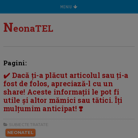
MENIU
N
eonaTEL
Pagini:
✔️ Dacă ți-a plăcut articolul sau ți-a
fost de folos, apreciază-l cu un
share! Aceste informații le pot fi
utile și altor mămici sau tătici. Îți
mulțumim anticipat! ❣️
SUBIECTE TRATATE:
NEONATEL