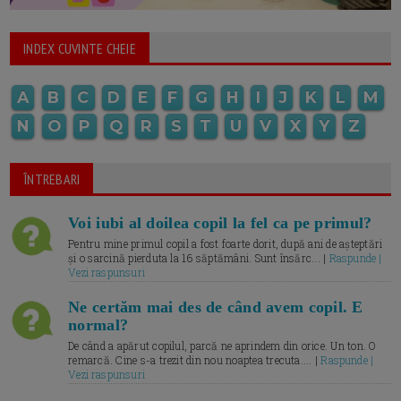
INDEX CUVINTE CHEIE
A
B
C
D
E
F
G
H
I
J
K
L
M
N
O
P
Q
R
S
T
U
V
X
Y
Z
ÎNTREBARI
Voi iubi al doilea copil la fel ca pe primul?
Pentru mine primul copil a fost foarte dorit, după ani de așteptări
și o sarcină pierduta la 16 săptămâni. Sunt însărc... |
Raspunde |
Vezi raspunsuri
Ne certăm mai des de când avem copil. E
normal?
De când a apărut copilul, parcă ne aprindem din orice. Un ton. O
remarcă. Cine s-a trezit din nou noaptea trecuta.... |
Raspunde |
Vezi raspunsuri